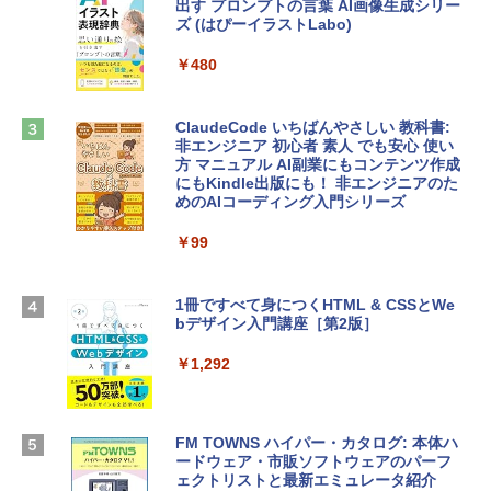
出す プロンプトの言葉 AI画像生成シリー
Robloxギフトカード - 1000 Robux 【限
ズ (はぴーイラストLabo)
定バーチャルアイテムを含む】 【オンラ
tomtoc 360°保護 15.6 16インチ パソコ
インゲームコード】 ロブロックス |オン
ンケース Dell NEC Lavie ASUS HP dyna
ラインコード版
￥480
book Lenovo対応
￥1,600
￥2,952
ClaudeCode いちばんやさしい 教科書:
非エンジニア 初心者 素人 でも安心 使い
方 マニュアル AI副業にもコンテンツ作成
Microsoft Office Home & Business 202
にもKindle出版にも！ 非エンジニアのた
Apple 2026 MacBook Air M5チップ搭載
4(最新 永続版)|オンラインコード版|Wind
めのAIコーディング入門シリーズ
13インチノートブック：AIとApple Intell
ows11、10/mac対応|PC2台
igence、13.6インチLiquid Retinaディ
スプレイ、16GBユニファイドメモリ、1
￥99
￥39,582
TB SSDストレージ、12MPセンターフレ
ームカメラ、日本語キーボード、Touch I
D - ミッドナイト
1冊ですべて身につくHTML & CSSとWe
Robloxギフトカード - 2,000 Robux 【限
bデザイン入門講座［第2版］
定バーチャルアイテムを含む】 【オンラ
￥278,800
インゲームコード】 ロブロックス | オン
ラインコード版
￥1,292
【Amazon.co.jp限定】 HP ノートパソコ
￥3,200
ン 15-fd 15.6インチ 16GBメモリ 512GB
SSD インテル Core 5
FM TOWNS ハイパー・カタログ: 本体ハ
ードウェア・市販ソフトウェアのパーフ
Windows版 | Minecraft (マインクラフ
￥129,800
ェクトリストと最新エミュレータ紹介
ト): Java & Bedrock Edition | オンライ