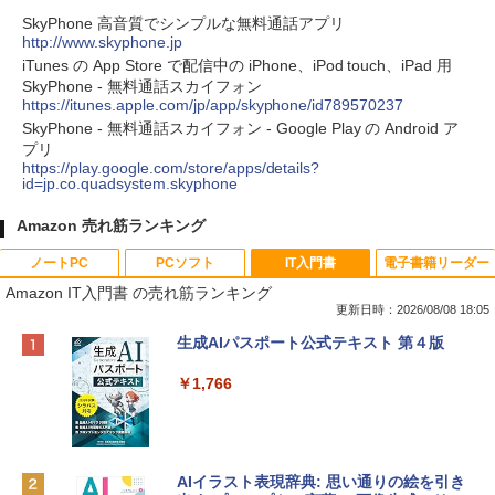
SkyPhone 高音質でシンプルな無料通話アプリ
http://www.skyphone.jp
iTunes の App Store で配信中の iPhone、iPod touch、iPad 用
SkyPhone - 無料通話スカイフォン
https://itunes.apple.com/jp/app/skyphone/id789570237
SkyPhone - 無料通話スカイフォン - Google Play の Android ア
プリ
https://play.google.com/store/apps/details?
id=jp.co.quadsystem.skyphone
Amazon 売れ筋ランキング
ノートPC
PCソフト
IT入門書
電子書籍リーダー
Amazon IT入門書 の売れ筋ランキング
更新日時：2026/08/08 18:05
Apple 2026 MacBook Neo A18 Proチッ
Robloxギフトカード - 800 Robux 【限
生成AIパスポート公式テキスト 第４版
プ搭載13インチノートブック：AIとAppl
定バーチャルアイテムを含む】 【オンラ
e Intelligenceのために設計、Liquid Ret
インゲームコード】 ロブロックス | オン
￥1,766
inaディスプレイ、8GBユニファイドメモ
ラインコード版
リ、512GB SSDストレージ、1080p Fac
eTime HDカメラ、Touch ID - シルバー
￥1,300
￥131,111
AIイラスト表現辞典: 思い通りの絵を引き