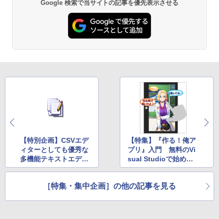
Google 検索で当サイトの記事を優先表示させる
Kindle Paperwhite シグニチャーエディ
ション (32GB) 7インチディスプレイ、明
るさ自動調整、色調調節ライト、12週間
持続バッテリー、広告なし、メタリック
ブラック
￥27,980
Amazon Kindle Colorsoft | 16GBストレ
ージ、防水、7インチカラーディスプレ
イ、色調調節ライト、最大8週間持続バッ
テリー、広告無し、ブラック (2025年発
売)
【特別企画】CSVエデ
【特集】『作る！俺ア
￥31,980
ィターとしても優秀な
プリ』入門 無料のVi
多機能テキストエディ
sual Studioで始める
ター「EmEditor Profe
タッチアプリ作成術 前
New Amazon Kindle Scribe Colorsoft |
11インチカラーディスプレイ、64GBスト
ssional」v15
編
レージ、ノート機能搭載、明るさ自動調
［特集・集中企画］の他の記事を見る
整、色調調節ライト、プレミアムペン付
き、グラファイト