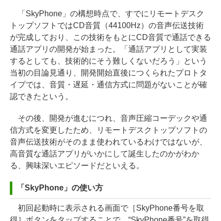
「SkyPhone」の構想時点で、すでにリモートデスク
トップソフトではCD音質（44100Hz）の音声伝送技術
が完成しており、この技術をもとにCD音質で通話できる
通話アプリの開発が始まった。「通話アプリとして実装
するとしても、技術的にそう難しくないだろう」という
当初の目論見通り、開発開始直後につくられたプロトタ
イプでは、音質・遅延・通信方式に問題がないことが確
認できたという。
その後、開発が進むにつれ、音声圧縮コーデックや通
信方式を変更したため、リモートデスクトップソフトの
音声伝送技術がそのまま使われているわけではないが、
高音質な通話アプリがいかにして誕生したのかがわか
る、興味深いエピソードだといえる。
「SkyPhone」の使い方
初回起動時に表示される画面で［SkyPhone番号を取
得］ボタンをタップすることで、“SkyPhone番号”を取得