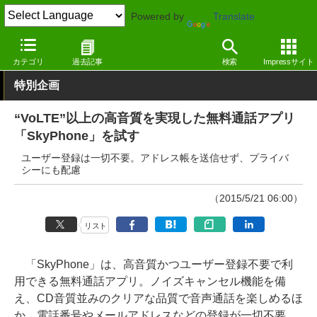
Powered by
Translate
窓の杜
インターネット
ネットワーク
Android
カテゴリ
過去記事
検索
Impressサイト
特別企画
“VoLTE”以上の高音質を実現した無料通話アプリ
「SkyPhone」を試す
ユーザー登録は一切不要。アドレス帳を送信せず、プライバ
シーにも配慮
（2015/5/21 06:00）
リスト
「SkyPhone」は、高音質かつユーザー登録不要で利
用できる無料通話アプリ。ノイズキャンセル機能を備
え、CD音質並みのクリアな品質で音声通話を楽しめるほ
か、電話番号やメールアドレスなどの登録が一切不要