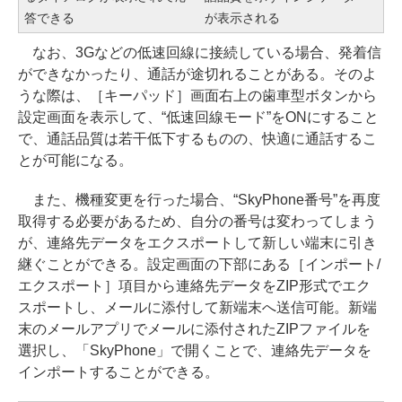
答できる
が表示される
なお、3Gなどの低速回線に接続している場合、発着信
ができなかったり、通話が途切れることがある。そのよ
うな際は、［キーパッド］画面右上の歯車型ボタンから
設定画面を表示して、“低速回線モード”をONにすること
で、通話品質は若干低下するものの、快適に通話するこ
とが可能になる。
また、機種変更を行った場合、“SkyPhone番号”を再度
取得する必要があるため、自分の番号は変わってしまう
が、連絡先データをエクスポートして新しい端末に引き
継ぐことができる。設定画面の下部にある［インポート/
エクスポート］項目から連絡先データをZIP形式でエク
スポートし、メールに添付して新端末へ送信可能。新端
末のメールアプリでメールに添付されたZIPファイルを
選択し、「SkyPhone」で開くことで、連絡先データを
インポートすることができる。