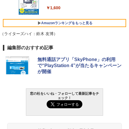
ンコード版
￥1,600
FMV ノートパソコン WE1-K3 (MS 365 P
￥3,600
ersonal/Copilotキー搭載/Win 11/15.6型/
Core i5/16GB/SSD 512GB/ホワイト) FM
Amazonランキングをもっと見る
VWK3E15W_AZ
（ライターズハイ：鈴木 友博）
￥139,880
Amazon Kindle Paperwhite (16GB) 7イ
編集部のおすすめ記事
ンチディスプレイ、色調調節ライト、12
週間持続バッテリー、広告なし、ブラッ
無料通話アプリ「SkyPhone」の利用
ク
で“PlayStation 4”が当たるキャンペーン
が開催
￥22,980
Amazon Kindle - 目に優しい、かさばら
ない、大きな画面で読みやすい、6週間持
窓の杜をいいね・フォローして最新記事をチ
続バッテリー、6インチディスプレイ電子
ェック！
書籍リーダー、マッチャ、16GB、広告な
し
￥16,980