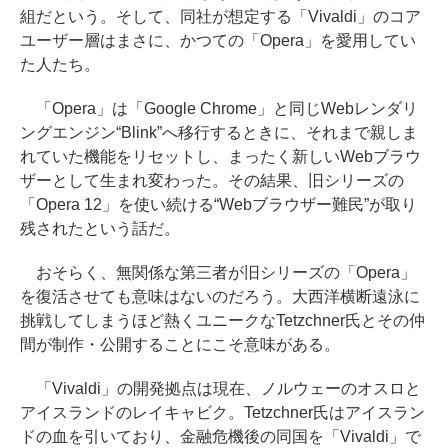
組だという。そして、同社が想定する「Vivaldi」のコア
ユーザー層はまさに、かつての「Opera」を愛用してい
た人たち。
「Opera」は「Google Chrome」と同じWebレンダリ
ングエンジン“Blink”へ移行するときに、それまで親しま
れていた機能をリセットし、まったく新しいWebブラウ
ザーとして生まれ変わった。その結果、旧シリーズの
「Opera 12」を使い続ける“Webブラウザー難民”が取り
残されたという話だ。
おそらく、無関係な第三者が旧シリーズの「Opera」
を復活させても意味はないのだろう。大西洋横断遠泳に
挑戦してしまうほど熱くユニークなTetzchner氏とその仲
間が制作・公開することにこそ意味がある。
「Vivaldi」の開発拠点は現在、ノルウェーのオスロと
アイスランドのレイキャビク。Tetzchner氏はアイスラン
ドの血を引いており、金融危機後の同国を「Vivaldi」で