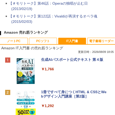
【＃モリトーク】第46話：Operaの独唱が止む日
(2013/02/19)
【＃モリトーク】第122話：Vivaldiが再演するオペラ魂
(2015/02/03)
Amazon 売れ筋ランキング
ノートPC
PCソフト
IT入門書
電子書籍リーダー
Amazon IT入門書 の売れ筋ランキング
更新日時：2026/08/09 18:05
Apple 2026 MacBook Neo A18 Proチッ
Robloxギフトカード - 800 Robux 【限
生成AIパスポート公式テキスト 第４版
プ搭載13インチノートブック：AIとAppl
定バーチャルアイテムを含む】 【オンラ
e Intelligenceのために設計、Liquid Ret
インゲームコード】 ロブロックス | オン
￥1,766
inaディスプレイ、8GBユニファイドメモ
ラインコード版
リ、256GB SSDストレージ、1080p Fac
eTime HDカメラ - インディゴ
￥1,300
￥113,748
1冊ですべて身につくHTML & CSSとWe
bデザイン入門講座［第2版］
Robloxギフトカード - 1000 Robux 【限
定バーチャルアイテムを含む】 【オンラ
tomtoc 360°保護 15.6 16インチ パソコ
インゲームコード】 ロブロックス |オン
￥1,292
ンケース Dell NEC Lavie ASUS HP dyna
ラインコード版
book Lenovo対応