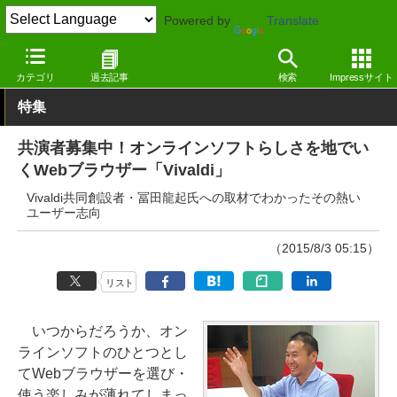
Powered by
Translate
窓の杜
インターネット
Webブラウザー
Windows
カテゴリ
過去記事
検索
Impressサイト
特集
共演者募集中！オンラインソフトらしさを地でい
くWebブラウザー「Vivaldi」
Vivaldi共同創設者・冨田龍起氏への取材でわかったその熱い
ユーザー志向
（2015/8/3 05:15）
リスト
いつからだろうか、オン
ラインソフトのひとつとし
てWebブラウザーを選び・
使う楽しみが薄れてしまっ