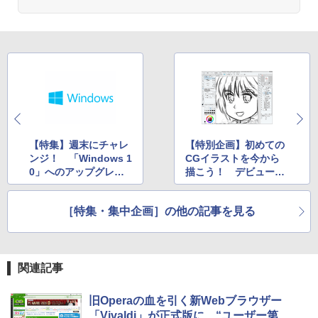
ク
￥22,980
Amazon Kindle Colorsoft | 16GBストレ
ージ、防水、7インチカラーディスプレ
イ、色調調節ライト、最大8週間持続バッ
テリー、広告無し、ブラック (2025年発
売)
【特集】週末にチャレ
【特別企画】初めての
￥31,980
ンジ！ 「Windows 1
CGイラストを今から
0」へのアップグレー
描こう！ デビュー版
ド
「CLIP STUDIO PAIN
New Amazon Kindle Scribe Colorsoft |
T」入門
11インチカラーディスプレイ、64GBスト
［特集・集中企画］の他の記事を見る
レージ、ノート機能搭載、明るさ自動調
整、色調調節ライト、プレミアムペン付
き、グラファイト
￥115,980
関連記事
旧Operaの血を引く新Webブラウザー
「Vivaldi」が正式版に、“ユーザー第