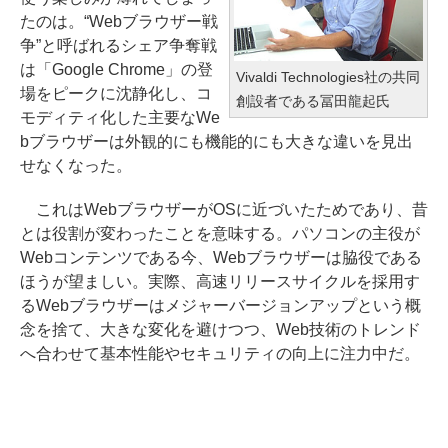
たのは。“Webブラウザー戦
争”と呼ばれるシェア争奪戦
は「Google Chrome」の登
Vivaldi Technologies社の共同
場をピークに沈静化し、コ
創設者である冨田龍起氏
モディティ化した主要なWe
bブラウザーは外観的にも機能的にも大きな違いを見出
せなくなった。
これはWebブラウザーがOSに近づいたためであり、昔
とは役割が変わったことを意味する。パソコンの主役が
Webコンテンツである今、Webブラウザーは脇役である
ほうが望ましい。実際、高速リリースサイクルを採用す
るWebブラウザーはメジャーバージョンアップという概
念を捨て、大きな変化を避けつつ、Web技術のトレンド
へ合わせて基本性能やセキュリティの向上に注力中だ。