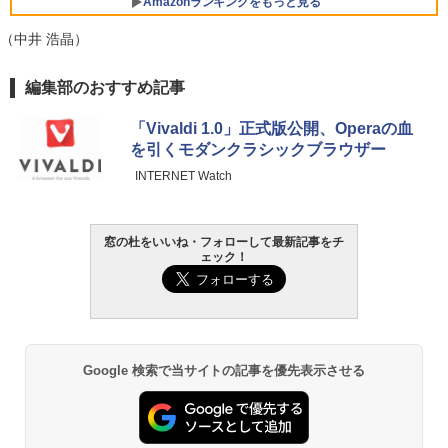
Core i5/16GB/SSD 512GB/ホワイト) FM
Amazonランキングをもっと見る
VWK3E15W_AZ
（中井 浩晶）
￥139,880
Amazon Kindle - 目に優しい、かさばら
編集部のおすすめ記事
ない、大きな画面で読みやすい、6週間持
続バッテリー、6インチディスプレイ電子
「Vivaldi 1.0」正式版公開、Operaの血
書籍リーダー、マッチャ、16GB、広告な
を引くモダンクラシックブラウザー
し
INTERNET Watch
￥16,980
窓の杜をいいね・フォローして最新記事をチ
Kindle Paperwhite シグニチャーエディ
ェック！
ション (32GB) 7インチディスプレイ、明
るさ自動調整、色調調節ライト、12週間
持続バッテリー、広告なし、メタリック
ブラック
￥27,980
Google 検索で当サイトの記事を優先表示させる
Amazon Kindle Paperwhite (16GB) 7イ
ンチディスプレイ、色調調節ライト、12
週間持続バッテリー、広告なし、ブラッ