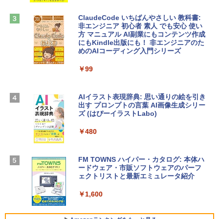
￥1,600
￥2,952
ClaudeCode いちばんやさしい 教科書:
非エンジニア 初心者 素人 でも安心 使い
方 マニュアル AI副業にもコンテンツ作成
Robloxギフトカード - 2,000 Robux 【限
にもKindle出版にも！ 非エンジニアのた
Apple 2026 MacBook Air M5チップ搭載
定バーチャルアイテムを含む】 【オンラ
めのAIコーディング入門シリーズ
13インチノートブック：AIとApple Intell
インゲームコード】 ロブロックス | オン
igence、13.6インチLiquid Retinaディ
ラインコード版
￥99
スプレイ、16GBユニファイドメモリ、1
TB SSDストレージ、12MPセンターフレ
￥3,200
ームカメラ、日本語キーボード、Touch I
D - ミッドナイト
AIイラスト表現辞典: 思い通りの絵を引き
出す プロンプトの言葉 AI画像生成シリー
Microsoft Office Home & Business 202
￥278,800
ズ (はぴーイラストLabo)
4(最新 永続版)|オンラインコード版|Wind
ows11、10/mac対応|PC2台
￥480
【Amazon.co.jp限定】 HP ノートパソコ
￥39,582
ン 15-fd 15.6インチ 16GBメモリ 512GB
SSD インテル Core 5
FM TOWNS ハイパー・カタログ: 本体ハ
ードウェア・市販ソフトウェアのパーフ
Windows版 | Minecraft (マインクラフ
￥129,800
ェクトリストと最新エミュレータ紹介
ト): Java & Bedrock Edition | オンライ
ンコード版
￥1,600
FMV ノートパソコン WE1-K3 (MS 365 P
￥3,600
ersonal/Copilotキー搭載/Win 11/15.6型/