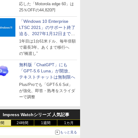
応した「Motorola edge 60」は
25％OFFの44,820円
「Windows 10 Enterprise
LTSC 2021」のサポート終了
迫る、2027年1月12日まで
～ESUは9月1日から販売
1年目は1台61米ドル、毎年倍額
で最長3年。あくまで移行へ
の“橋渡し”
無料版「ChatGPT」にも
「GPT-5.6 Luna」が開放、
テキストチャットは無制限へ
Plus/Proでも「GPT-5.6 Sol」
が強化、即答・熟考をスライダ
ーで調整
Impress Watchシリーズ 人気記事
時間
24時間
1週間
1カ月
もっと見る