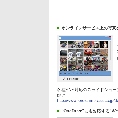
オンラインサービス上の写真を手
「Smileframe」
各種SNS対応のスライドショーア
能に
http://www.forest.impress.co.j
“OneDrive”にも対応する“