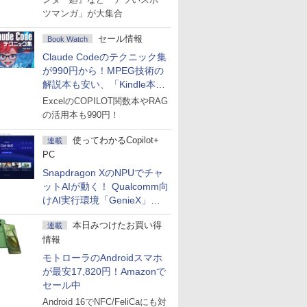
ツマンガ」が大集合
セール情報
Book Watch
Claude Codeのテクニック集
が990円から！MPEG技術の
解説本も安い、「Kindle本サ
マーセール」第2弾開始！
ExcelのCOPILOT関数本やRAG
の活用本も990円！
使ってわかるCopilot+
連載
PC
Snapdragon XのNPUでチャ
ットAIが動く！ Qualcomm向
けAI実行環境「GenieX」を
試してみた
本日みつけたお買い得
連載
情報
モトローラのAndroidスマホ
が最安17,820円！Amazonで
セール中
Android 16でNFC/FeliCaにも対