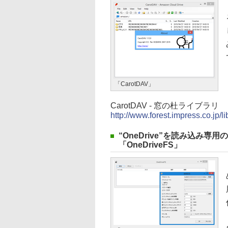
「CarotDAV」
CarotDAV - 窓の杜ライブラリ
http://www.forest.impress.co.jp/l
“OneDrive”を読み込み
「OneDriveFS」