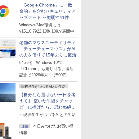
「Google Chrome」に「致
命的」を含むセキュリティア
ップデート ～脆弱性41件に
対処
Windows/Mac環境には
v151.0.7922.108/.109が展開中
老舗のマウスユーティリティ
「チューチューマウス」がAI
の力を借りて15年ぶりに復活
64bit化、Windows 10/11、
「Chrome」も走り回る。復活
記念で2026年末まで500円
現役学生がつづるAIとの生活
【自分なら選ばない一日を考
えて】 空いた午後をチャッ
ピーに捧げたら、思わぬ絶景
に出会った話
～現役学生がつづるAIとの生活
本日みつけたお買い得
連載
情報