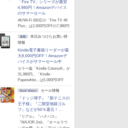
「Fire TV」シリーズが最安
4,980円！Amazonデバイス
のサマーセール
4K/Wi-Fi 6対応の「Fire TV 4K
Plus」は2,000円OFFの7,980円
本日みつけたお買い得
連載
情報
Kindle電子書籍リーダーが最
大8,000円OFF！Amazonデ
バイスがサマーセール中
カラー版「Kindle Colorsoft」が
31,980円。「Kindle
Paperwhite」は5,000円OFF
セール情報
Book Watch
『ドッジ弾子』『新テニスの
王子様』『二階堂地獄ゴル
フ』などが50％還元！
Amazonマンガ週末セール
『リアル』『ハナバス』
『MAJOR 2nd』『オールラウ
ンダー廻』など「アツいスポー