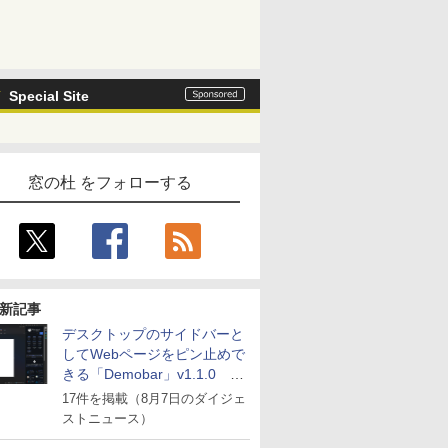
Special Site
窓の杜 をフォローする
新記事
デスクトップのサイドバーと
してWebページをピン止めで
きる「Demobar」v1.1.0 ほ
か
17件を掲載（8月7日のダイジェ
ストニュース）