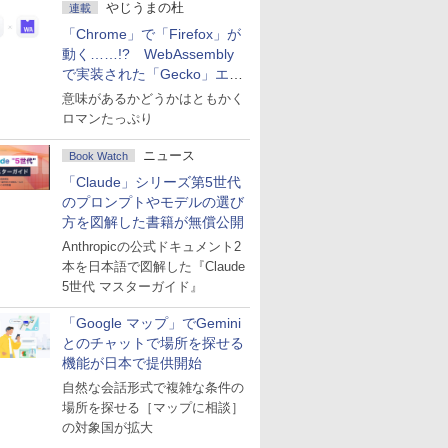
やじうまの杜
連載
「Chrome」で「Firefox」が
動く……!? WebAssembly
で実装された「Gecko」エン
ジン
意味があるかどうかはともかく
ロマンたっぷり
ニュース
Book Watch
「Claude」シリーズ第5世代
のプロンプトやモデルの選び
方を図解した書籍が無償公開
Anthropicの公式ドキュメント2
本を日本語で図解した『Claude
5世代 マスターガイド』
「Google マップ」でGemini
とのチャットで場所を探せる
機能が日本で提供開始
自然な会話形式で複雑な条件の
場所を探せる［マップに相談］
の対象国が拡大