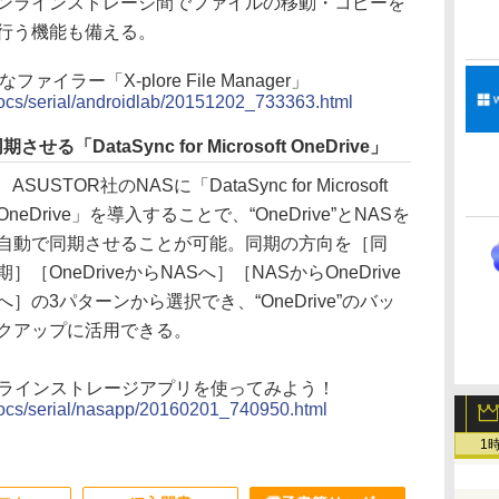
ンラインストレージ間でファイルの移動・コピーを
行う機能も備える。
イラー「X-plore File Manager」
/docs/serial/androidlab/20151202_733363.html
せる「DataSync for Microsoft OneDrive」
ASUSTOR社のNASに「DataSync for Microsoft
OneDrive」を導入することで、“OneDrive”とNASを
自動で同期させることが可能。同期の方向を［同
期］［OneDriveからNASへ］［NASからOneDrive
へ］の3パターンから選択でき、“OneDrive”のバッ
クアップに活用できる。
オンラインストレージアプリを使ってみよう！
/docs/serial/nasapp/20160201_740950.html
1