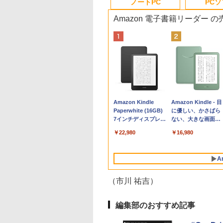
ノートPC
PC
Amazon 電子書籍リーダー 
Apple 2026
Robloxギフトカード
生成AIパスポート公
Amazon Kindle
tomtoc 360°保護
Robloxギフトカード
AIイラスト表現辞典:
Amazon Kindle - 目
MacBook Neo A18
- 800 Robux 【限定
式テキスト 第４版
Paperwhite (16GB)
15.6 16インチ パソ
- 1000 Robux 【限
思い通りの絵を引き
に優しい、かさばら
Proチップ搭載13イ
バーチャルアイテム
7インチディスプレ
ンケース Dell NEC
バーチャルアイテム
出す プロンプトの言
ない、大きな画面で
￥1,766
ンチノートブック：
を含む】 【オンライ
イ、色調調節ライ
Lavie ASUS HP
を含む】 【オンライ
葉 AI画像生成シリー
読みやすい、6週間
￥131,111
￥1,300
￥22,980
￥2,952
￥1,600
￥480
￥16,980
AIとApple
ンゲームコード】 ロ
ト、12週間持続バッ
dynabook Lenovo
ンゲームコード】 ロ
ズ (はぴーイラスト
続バッテリー、6イ
Intelligenceのために
ブロックス | オンラ
テリー、広告なし、
対応
ブロックス |オンラ
Labo)
チディスプレイ電子
設計、Liquid Retina
インコード版
ブラック
ンコード版
書籍リーダー、マッ
A
ディスプレイ、8GB
チャ、16GB、広告
ユニファイドメモ
し
リ、512GB SSDスト
（市川 祐吉）
レージ、1080p
FaceTime HDカメ
ラ、Touch ID - シル
編集部のおすすめ記事
バー