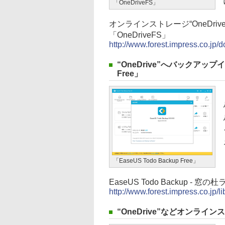
「OneDriveFS」
オンラインストレージ“OneDr
「OneDriveFS」
http://www.forest.impress.co.jp
“OneDrive”へバックアップイ
Free」
「EaseUS Todo Backup Free」
EaseUS Todo Backup - 窓
http://www.forest.impress.co.jp/
“OneDrive”などオンライン