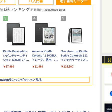
ソフト
IT入門書
電子書籍リーダー
の売れ筋ランキング
更新日時：2026/08/08 18:05
Apple 2026
Microsoft Office
ClaudeCode いちば
Kindle Paperwhite
【Amazon.co.jp限
Robloxギフトカード
1冊ですべて身につく
Amazon Kindle
FMV ノートパソコン
Windows版 |
FM TOWNS ハイパ
New Amazon Kindle
コ
定
MacBook Air M5チ
Home & Business
んやさしい 教科書:
シグニチャーエディ
定】 HP ノートパソ
- 2,000 Robux 【限
HTML & CSSとWeb
Colorsoft | 16GBス
WE1-K3 (MS 365
Minecraft (マインクラ
ー・カタログ: 本体ハ
Scribe Colorsoft | 11
ップ搭載13インチノ
2024(最新 永続版)|オ
非エンジニア 初心者
ション (32GB) 7イン
コン 15-fd 15.6イン
定バーチャルアイテ
デザイン入門講座
トレージ、防水、7イ
Personal/Copilotキー
フト): Java & Bedrock
ードウェア・市販ソフ
インチカラーディスプ
持
ートブック：AIと
ンラインコード
素人 でも安心 使い方
チディスプレイ、明
チ 16GBメモリ
ムを含む】 【オンラ
［第2版］
ンチカラーディスプ
搭載/Win 11/15.6
Edition | オンラインコ
トウェアのパーフェク
レイ、64GBストレー
￥278,800
￥39,582
￥99
￥27,980
￥129,800
￥3,200
￥1,292
￥31,980
￥139,880
￥3,600
￥1,600
￥115,980
ン
Apple Intelligence、
版|Windows11、
マニュアル AI副業に
るさ自動調整、色調
512GB SSD インテ
インゲームコード】
レイ、色調調節ライ
型/Core i5/16GB/SSD
ード版
トリストと最新エミュ
ジ、ノート機能搭載、
イ
13.6インチLiquid
10/mac対応|PC2台
もコンテンツ作成に
調節ライト、12週間
ル Core 5
ロブロックス | オン
ト、最大8週間持続バ
512GB/ホワイト)
レータ紹介
明るさ自動調整、色調
Retinaディスプレ
もKindle出版にも！
持続バッテリー、広
ラインコード版
ッテリー、広告無
FMVWK3E15W_AZ
調節ライト、プレミア
mazonランキングをもっと見る
な
イ、16GBユニファイ
非エンジニアのため
告なし、メタリック
し、ブラック (2025
ムペン付き、グラファ
ドメモリ、1TB SSD
のAIコーディング入
ブラック
年発売)
イト
ストレージ、12MPセ
門シリーズ
ンターフレームカメ
ラ、日本語キーボー
ド、Touch ID - ミッ
ドナイト