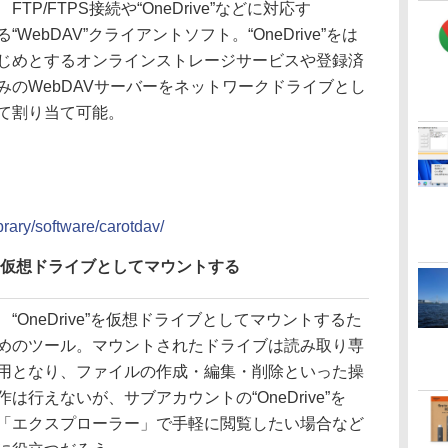
FTP/FTPS接続や“OneDrive”などに対応す
る“WebDAV”クライアントソフト。“OneDrive”をは
じめとするオンラインストレージサービスや登録済
みのWebDAVサーバーをネットワークドライブとし
て割り当て可能。
ibrary/software/carotdav/
専用の仮想ドライブとしてマウントする
“OneDrive”を仮想ドライブとしてマウントするた
めのツール。マウントされたドライブは読み取り専
用となり、ファイルの作成・編集・削除といった操
作は行えないが、サブアカウントの“OneDrive”を
「エクスプローラー」で手軽に閲覧したい場合など