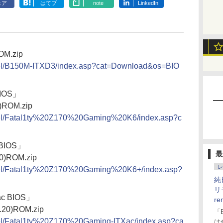
ェア
はてブ
note
LinkedIn
OM.zip
ntel/B150M-ITXD3/index.asp?cat=Download&os=BIO
BIOS」
0)ROM.zip
ntel/Fatal1ty%20Z170%20Gaming%20K6/index.asp?c
 BIOS」
最
60)ROM.zip
レ
ntel/Fatal1ty%20Z170%20Gaming%20K6+/index.asp?
純
リ
/ac BIOS」
re
1.20)ROM.zip
「
tel/Fatal1ty%20Z170%20Gaming-ITXac/index.asp?ca
は