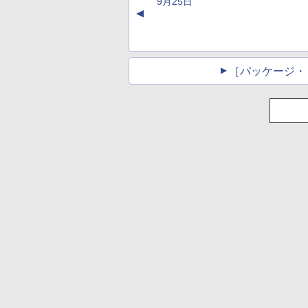
9月25日
ック、16GB、広告
▲
し
［パッケージ・