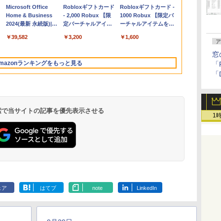
Apple 2026
Microsoft Office
【Amazon.co.jp限
Robloxギフトカード
FMV ノートパソコン
Robloxギフトカード -
コ
MacBook Air M5チ
Home & Business
定】 HP ノートパソ
- 2,000 Robux 【限
WE1-K3 (MS 365
1000 Robux 【限定バ
ップ搭載13インチノ
2024(最新 永続版)|オ
コン 15-fd 15.6イン
定バーチャルアイテ
Personal/Copilotキー
ーチャルアイテムを含
ートブック：AIと
ンラインコード
チ 16GBメモリ
ムを含む】 【オンラ
搭載/Win 11/15.6
む】 【オンラインゲー
￥331,701
￥39,582
￥129,800
￥3,200
￥119,800
￥1,600
Apple Intelligence、
版|Windows11、
512GB SSD インテ
インゲームコード】
型/Core i5/16GB/SSD
ムコード】 ロブロック
ア
13.6インチLiquid
10/mac対応|PC2台
ル Core 5
ロブロックス | オン
512GB/ホワイト)
ス |オンラインコード
窓
Retinaディスプレ
ラインコード版
FMVWK3E15W_AZ
版
mazonランキングをもっと見る
「F
イ、24GBユニファイ
「
ドメモリ、1TB
SSD、12MPセンター
フレームカメラ、
Touch ID - スカイブ
ルー + 3年延長
 検索で当サイトの記事を優先表示させる
1
AppleCare+ for 13イ
ンチMacBook
Air(M5)|ダウンロー
ド版
ClaudeCode いちば
Kindle Paperwhite
FM TOWNS ハイパ
Amazon Kindle
1冊ですべて身につく
New Amazon Kindle
んやさしい 教科書:
シグニチャーエディ
ー・カタログ: 本体
Colorsoft | 16GBス
HTML & CSSとWebデ
Scribe Colorsoft | 11
非エンジニア 初心者
ション (32GB) 7イン
ハードウェア・市販
トレージ、防水、7イ
ザイン入門講座［第2
インチカラーディスプ
ェア
はてブ
note
LinkedIn
持
素人 でも安心 使い方
チディスプレイ、明
ソフトウェアのパー
ンチカラーディスプ
版］
レイ、64GBストレー
￥99
￥32,980
￥1,600
￥39,980
￥2,326
￥115,980
ン
マニュアル AI副業に
るさ自動調整、色調
フェクトリストと最
レイ、色調調節ライ
ジ、ノート機能搭載、
もコンテンツ作成に
調節ライト、12週間
新エミュレータ紹介
ト、最大8週間持続バ
明るさ自動調整、色調
もKindle出版にも！
持続バッテリー、広
ッテリー、広告無
調節ライト、プレミア