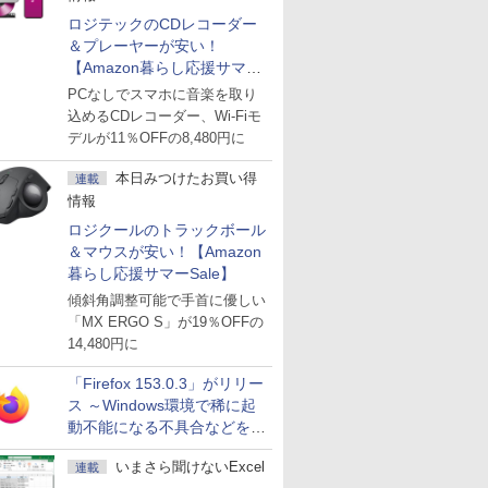
ロジテックのCDレコーダー
＆プレーヤーが安い！
【Amazon暮らし応援サマー
Sale】
PCなしでスマホに音楽を取り
込めるCDレコーダー、Wi-Fiモ
デルが11％OFFの8,480円に
本日みつけたお買い得
連載
情報
ロジクールのトラックボール
＆マウスが安い！【Amazon
暮らし応援サマーSale】
傾斜角調整可能で手首に優しい
「MX ERGO S」が19％OFFの
14,480円に
「Firefox 153.0.3」がリリー
ス ～Windows環境で稀に起
動不能になる不具合などを解
決
いまさら聞けないExcel
連載