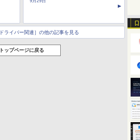
9月29日
な
非エンジニアのため
告なし、メタリック
し、ブラック (2025
ムペン付き、グラファ
▲
のAIコーディング入
ブラック
年発売)
イト
門シリーズ
ドライバー関連］の他の記事を見る
トップページに戻る