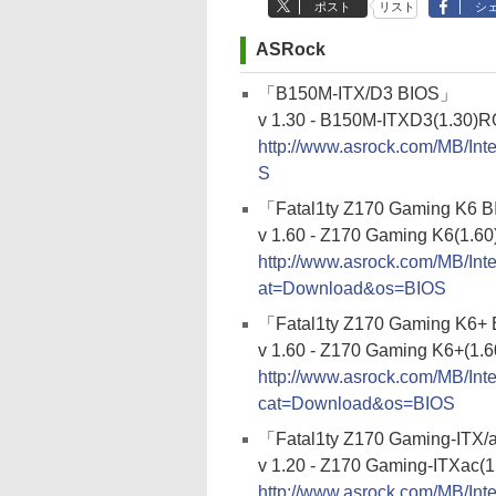
ポスト
リスト
シ
ASRock
「B150M-ITX/D3 BIOS」
v 1.30 - B150M-ITXD3(1.30)R
http://www.asrock.com/MB/I
S
「Fatal1ty Z170 Gaming K6 
v 1.60 - Z170 Gaming K6(1.6
http://www.asrock.com/MB/I
at=Download&os=BIOS
「Fatal1ty Z170 Gaming K6+
v 1.60 - Z170 Gaming K6+(1.
http://www.asrock.com/MB/I
cat=Download&os=BIOS
「Fatal1ty Z170 Gaming-ITX
v 1.20 - Z170 Gaming-ITXac(
http://www.asrock.com/MB/In