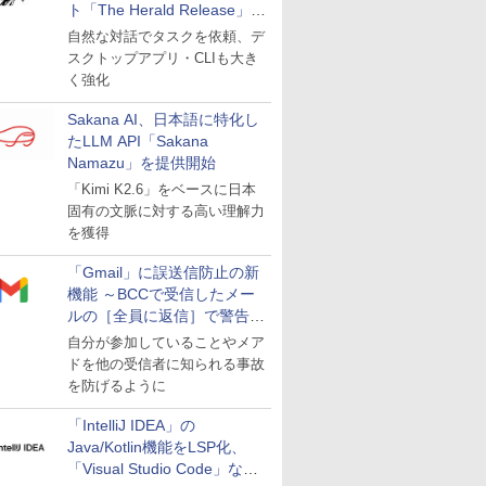
ト「The Herald Release」が
公開
自然な対話でタスクを依頼、デ
スクトップアプリ・CLIも大き
く強化
Sakana AI、日本語に特化し
たLLM API「Sakana
Namazu」を提供開始
「Kimi K2.6」をベースに日本
固有の文脈に対する高い理解力
を獲得
「Gmail」に誤送信防止の新
機能 ～BCCで受信したメー
ルの［全員に返信］で警告を
表示
自分が参加していることやメア
ドを他の受信者に知られる事故
を防げるように
「IntelliJ IDEA」の
Java/Kotlin機能をLSP化、
「Visual Studio Code」など