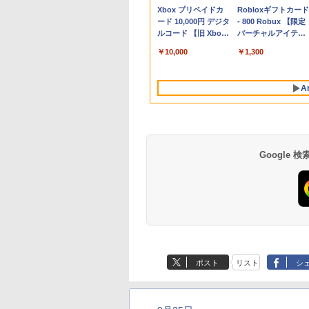
Apple 2026
Xbox プリペイドカ
tomtoc 360°保護
Robloxギフトカード
MacBook Neo A18
ード 10,000円 デジタ
15.6 16インチ パソ
- 800 Robux 【限定
Proチップ搭載13イ
ルコード 【旧 Xbox
ンケース Dell NEC
バーチャルアイテム
ンチノートブック：
ギフトカード】 [オン
Lavie ASUS HP
を含む】 【オンライ
￥137,800
￥10,000
￥2,952
￥1,300
AIとApple
ラインコード]
dynabook Lenovo
ンゲームコード】 ロ
Intelligenceのために
対応
ブロックス | オンラ
設計、Liquid Retina
インコード版
A
ディスプレイ、8GB
ユニファイドメモ
リ、512GB SSDスト
レージ、1080p
FaceTime HDカメ
ラ、Touch ID - イン
Google
ディゴ
生成AIパスポート公
Amazon Kindle
AIイラスト表現辞典:
Amazon Kindle - 目
式テキスト 第４版
Paperwhite (16GB)
思い通りの絵を引き
に優しい、かさばら
7インチディスプレ
出す プロンプトの言
ない、大きな画面で
￥1,766
ポスト
リスト
シ
イ、色調調節ライ
葉 AI画像生成シリー
読みやすい、6週間
￥27,980
￥99
￥19,980
ト、12週間持続バッ
ズ (はぴーイラスト
続バッテリー、6イ
テリー、広告なし、
Labo)
チディスプレイ電子
ブラック
書籍リーダー、ブラ