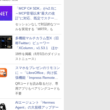
「MCP C# SDK」がv2.0に
～MCP登場以来“最大の改
訂”に対応、既定でステート
レスへ
セッションなしで対話的なツー
ルを実現する「MRTR」も
多機能マルチカラム型X（旧
称Twitter）ビューワー
「XColumn」v1.53.1 ほか
18件を掲載（8月5日のダイジェ
ストニュース）
スマホをプレゼンのリモコン
に ～「LibreOffice」向け拡
張機能「Impress Remote」
が公開
QRコードを読み取るだけ、専
用アプリもペアリングコードも
不要
AIエージェント「Hermes
Agent」の大規模アップデー