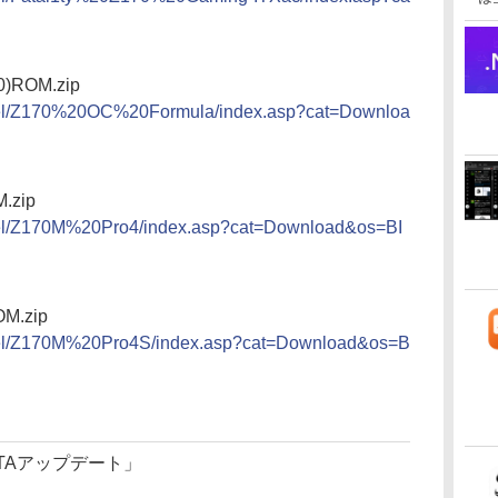
50)ROM.zip
ntel/Z170%20OC%20Formula/index.asp?cat=Downloa
M.zip
ntel/Z170M%20Pro4/index.asp?cat=Download&os=BI
OM.zip
ntel/Z170M%20Pro4S/index.asp?cat=Download&os=B
) FOTAアップデート」