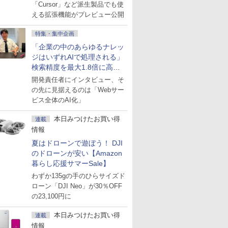
にも開放
「Cursor」など派生製品でも使
える拡張機能がプレビュー公開
特集・集中企画
「企業の中のあらゆるナレッ
ジはいずれAIで処理される」
検索精度を最大1.8倍に高め
た「GMO AI RAG」は無償の
開発責任者にインタビュー、そ
OSS版で「1社1RAG」を目
の先に見据えるのは「Webサー
指す
ビス全体のAI化」
本日みつけたお買い得
連載
情報
夏はドローンで遊ぼう！ DJI
のドローンが安い【Amazon
暮らし応援サマーSale】
わずか135gの手のひらサイズド
ローン「DJI Neo」が30％OFF
の23,100円に
本日みつけたお買い得
連載
情報