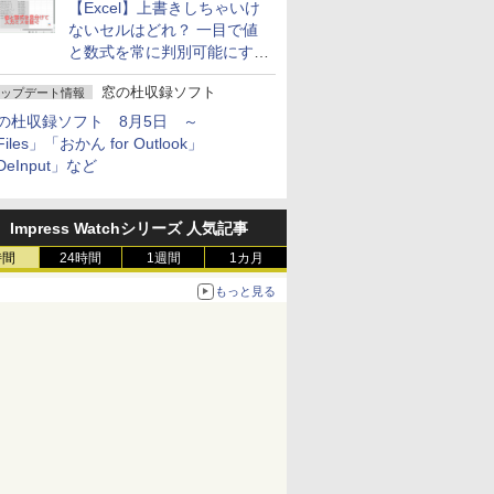
【Excel】上書きしちゃいけ
ないセルはどれ？ 一目で値
と数式を常に判別可能にする
方法
窓の杜収録ソフト
ップデート情報
の杜収録ソフト 8月5日 ～
iles」「おかん for Outlook」
DeInput」など
Impress Watchシリーズ 人気記事
時間
24時間
1週間
1カ月
もっと見る