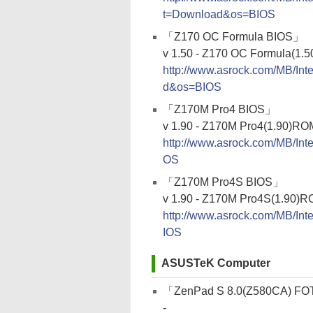
t=Download&os=BIOS
「Z170 OC Formula BIOS」
v 1.50 - Z170 OC Formula(1.
http://www.asrock.com/MB/I
d&os=BIOS
「Z170M Pro4 BIOS」
v 1.90 - Z170M Pro4(1.90)RO
http://www.asrock.com/MB/I
OS
「Z170M Pro4S BIOS」
v 1.90 - Z170M Pro4S(1.90)R
http://www.asrock.com/MB/I
IOS
ASUSTeK Computer
「ZenPad S 8.0(Z580CA
-