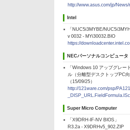
http://www.asus.com/jp/News
Intel
「NUC5i3MYBE/NUC5i3MY
v 0032 - MYi30032.BIO
https://downloadcenter.inte
NECパーソナルコンピュータ
「Windows 10 アップグ
ル（分離型デスクトップPC向
（15/09/25）
http://121ware.com/psp/P
_DISP_URL.FieldFormula.IS
Super Micro Computer
「X9DRH-IF-NV BIOS」
R3.2a - X9DRHv5_902.ZIP