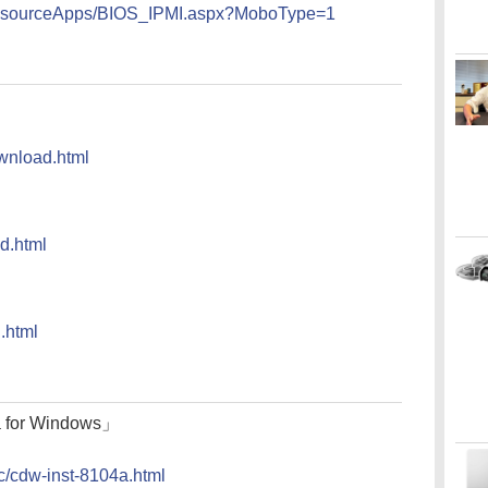
ResourceApps/BIOS_IPMI.aspx?MoboType=1
ownload.html
ad.html
d.html
 for Windows」
dc/cdw-inst-8104a.html