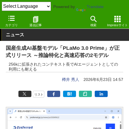
Powered by
Translate
窓の杜
生成AI
基盤モデル
カテゴリ
過去記事
検索
Impressサイト
ニュース
国産生成AI基盤モデル「PLaMo 3.0 Prime」が正
式リリース ～推論特化と高速応答の2モデル
256kに拡張されたコンテキスト長でAIエージェントとしての
利用にも耐える
樽井 秀人
2026年6月23日 14:57
リスト