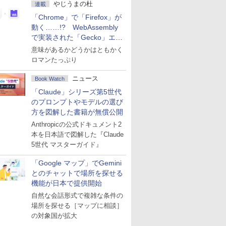
やじうまの杜
連載
「Chrome」で「Firefox」が
動く……!? WebAssembly
で実装された「Gecko」エン
ジン
意味があるかどうかはともかく
ロマンたっぷり
ニュース
Book Watch
「Claude」シリーズ第5世代
のプロンプトやモデルの選び
方を図解した書籍が無償公開
Anthropicの公式ドキュメント2
本を日本語で図解した『Claude
5世代 マスターガイド』
「Google マップ」でGemini
とのチャットで場所を探せる
機能が日本で提供開始
自然な会話形式で複雑な条件の
場所を探せる［マップに相談］
の対象国が拡大