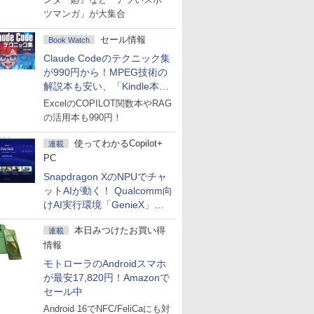
ツマンガ」が大集合
セール情報
Book Watch
Claude Codeのテクニック集
が990円から！MPEG技術の
解説本も安い、「Kindle本サ
マーセール」第2弾開始！
ExcelのCOPILOT関数本やRAG
の活用本も990円！
使ってわかるCopilot+
連載
PC
Snapdragon XのNPUでチャ
ットAIが動く！ Qualcomm向
けAI実行環境「GenieX」を
試してみた
本日みつけたお買い得
連載
情報
モトローラのAndroidスマホ
が最安17,820円！Amazonで
セール中
Android 16でNFC/FeliCaにも対