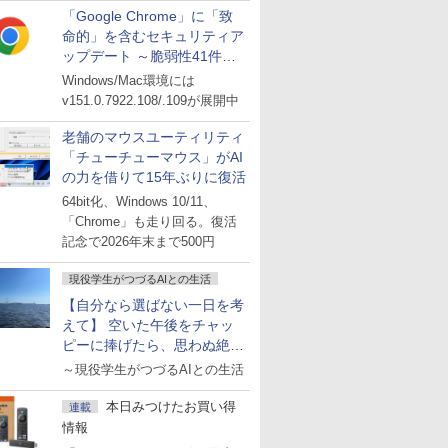
「Google Chrome」に「致
命的」を含むセキュリティア
ップデート ～脆弱性41件に
対処
Windows/Mac環境には
v151.0.7922.108/.109が展開中
老舗のマウスユーティリティ
「チューチューマウス」がAI
の力を借りて15年ぶりに復活
64bit化、Windows 10/11、
「Chrome」も走り回る。復活
記念で2026年末まで500円
現役学生がつづるAIとの生活
【自分なら選ばない一日を考
えて】 空いた午後をチャッ
ピーに捧げたら、思わぬ絶景
に出会った話
～現役学生がつづるAIとの生活
本日みつけたお買い得
連載
情報