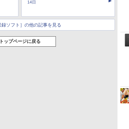
▲
のAIコーディング入
ブラック
年発売)
イト
14日
門シリーズ
収録ソフト］の他の記事を見る
トップページに戻る