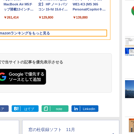
コ
MacBook Air M5チ
定】 HP ノートパソ
WE1-K3 (MS 365
ップ搭載13インチノ
コン 15-fd 15.6イン
Personal/Copilotキー
ートブック：AIと
チ 16GBメモリ
搭載/Win 11/15.6
￥261,414
￥129,800
￥139,880
Apple Intelligence、
512GB SSD インテ
型/Core i5/16GB/SSD
13.6インチLiquid
ル Core 5
512GB/ホワイト)
Retinaディスプレ
FMVWK3E15W_AZ
mazonランキングをもっと見る
イ、16GBユニファイ
ドメモリ、1TB SSD
ストレージ、12MPセ
ンターフレームカメ
ラ、日本語キーボー
ド、Touch ID - シル
 検索で当サイトの記事を優先表示させる
バー
Microsoft Office
ClaudeCode いちば
Kindle Paperwhite
Robloxギフトカード
1冊ですべて身につく
Amazon Kindle
Windows版 |
FM TOWNS ハイパ
New Amazon Kindle
定
Home & Business
んやさしい 教科書:
シグニチャーエディ
- 2,000 Robux 【限
HTML & CSSとWeb
Colorsoft | 16GBス
Minecraft (マインクラ
ー・カタログ: 本体ハ
Scribe Colorsoft | 11
2024(最新 永続版)|オ
非エンジニア 初心者
ション (32GB) 7イン
定バーチャルアイテ
デザイン入門講座
トレージ、防水、7イ
フト): Java & Bedrock
ードウェア・市販ソフ
インチカラーディスプ
ェア
はてブ
note
LinkedIn
持
ンラインコード
素人 でも安心 使い方
チディスプレイ、明
ムを含む】 【オンラ
［第2版］
ンチカラーディスプ
Edition | オンラインコ
トウェアのパーフェク
レイ、64GBストレー
￥39,582
￥99
￥27,980
￥3,200
￥1,292
￥31,980
￥3,600
￥1,600
￥115,980
ン
版|Windows11、
マニュアル AI副業に
るさ自動調整、色調
インゲームコード】
レイ、色調調節ライ
ード版
トリストと最新エミュ
ジ、ノート機能搭載、
イ
10/mac対応|PC2台
もコンテンツ作成に
調節ライト、12週間
ロブロックス | オン
ト、最大8週間持続バ
レータ紹介
明るさ自動調整、色調
もKindle出版にも！
持続バッテリー、広
ラインコード版
ッテリー、広告無
調節ライト、プレミア
窓の杜収録ソフト 11月
な
非エンジニアのため
告なし、メタリック
し、ブラック (2025
ムペン付き、グラファ