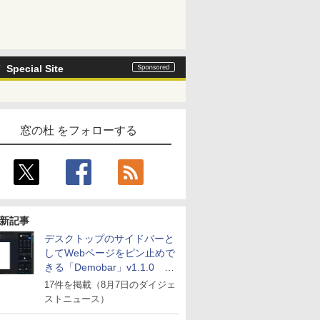
Special Site
窓の杜 をフォローする
新記事
デスクトップのサイドバーと
してWebページをピン止めで
きる「Demobar」v1.1.0 ほ
か
17件を掲載（8月7日のダイジェ
ストニュース）