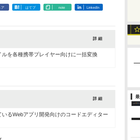
ェア
はてブ
note
LinkedIn
詳 細
イルを各種携帯プレイヤー向けに一括変換
最
詳 細
いるWebアプリ開発向けのコードエディター
ィ