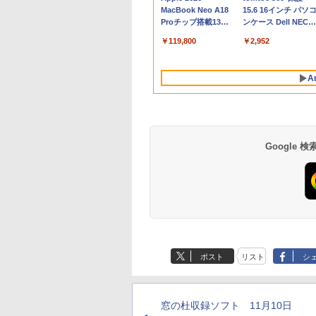
MacBook Neo A18
15.6 16インチ パソ
Proチップ搭載13イ
ンケース Dell NEC
ンチノートブック：
Lavie ASUS HP
￥119,800
￥2,952
AIとApple
dynabook Lenovo
Intelligenceのために
対応
設計、Liquid Retina
A
ディスプレイ、8GB
ユニファイドメモ
リ、256GB SSDスト
レージ、1080p
FaceTime HDカメラ
- インディゴ
Google
Robloxギフトカード
生成AIパスポート公
Amazon Kindle
Robloxギフトカード
AIイラスト表現辞典:
Amazon Kindle - 目
- 800 Robux 【限定
式テキスト 第４版
Paperwhite (16GB)
- 1000 Robux 【限
思い通りの絵を引き
に優しい、かさばら
バーチャルアイテム
7インチディスプレ
バーチャルアイテム
出す プロンプトの言
ない、大きな画面で
￥1,766
ポスト
リスト
シ
を含む】 【オンライ
イ、色調調節ライ
を含む】 【オンライ
葉 AI画像生成シリー
読みやすい、6週間
￥1,300
￥22,980
￥1,600
￥480
￥16,980
ンゲームコード】 ロ
ト、12週間持続バッ
ンゲームコード】 ロ
ズ (はぴーイラスト
続バッテリー、6イ
ブロックス | オンラ
テリー、広告なし、
ブロックス |オンラ
Labo)
チディスプレイ電子
インコード版
ブラック
ンコード版
書籍リーダー、ブラ
窓の杜収録ソフト 11月10日
ック、16GB、広告