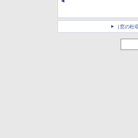
▲
し
［窓の杜