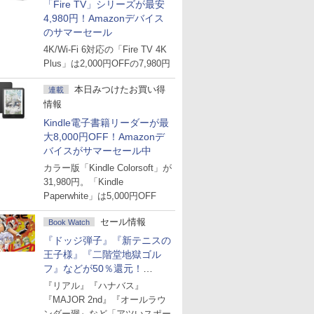
「Fire TV」シリーズが最安
4,980円！Amazonデバイス
のサマーセール
4K/Wi-Fi 6対応の「Fire TV 4K
Plus」は2,000円OFFの7,980円
本日みつけたお買い得
連載
情報
Kindle電子書籍リーダーが最
大8,000円OFF！Amazonデ
バイスがサマーセール中
カラー版「Kindle Colorsoft」が
31,980円。「Kindle
Paperwhite」は5,000円OFF
セール情報
Book Watch
『ドッジ弾子』『新テニスの
王子様』『二階堂地獄ゴル
フ』などが50％還元！
Amazonマンガ週末セール
『リアル』『ハナバス』
『MAJOR 2nd』『オールラウ
ンダー廻』など「アツいスポー