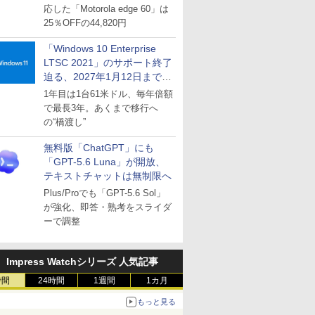
応した「Motorola edge 60」は
25％OFFの44,820円
「Windows 10 Enterprise
LTSC 2021」のサポート終了
迫る、2027年1月12日まで
～ESUは9月1日から販売
1年目は1台61米ドル、毎年倍額
で最長3年。あくまで移行へ
の“橋渡し”
無料版「ChatGPT」にも
「GPT-5.6 Luna」が開放、
テキストチャットは無制限へ
Plus/Proでも「GPT-5.6 Sol」
が強化、即答・熟考をスライダ
ーで調整
Impress Watchシリーズ 人気記事
時間
24時間
1週間
1カ月
もっと見る