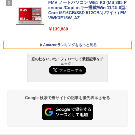
FMV ノートパソコン WE1-K3 (MS 365 P
ersonal/Copilotキー搭載/Win 11/15.6型/
Core i5/16GB/SSD 512GB/ホワイト) FM
VWK3E15W_AZ
￥139,880
Amazonランキングをもっと見る
窓の杜をいいね・フォローして最新記事をチ
ェック！
Robloxギフトカード - 800 Robux 【限
生成AIパスポート公式テキスト 第４版
Amazon Kindle - 目に優しい、かさばら
定バーチャルアイテムを含む】 【オンラ
ない、大きな画面で読みやすい、6週間持
インゲームコード】 ロブロックス | オン
続バッテリー、6インチディスプレイ電子
￥1,766
ラインコード版
書籍リーダー、マッチャ、16GB、広告な
し
￥1,300
Google 検索で当サイトの記事を優先表示させる
￥16,980
1冊ですべて身につくHTML & CSSとWe
bデザイン入門講座［第2版］
Robloxギフトカード - 1000 Robux 【限
定バーチャルアイテムを含む】 【オンラ
Kindle Paperwhite シグニチャーエディ
インゲームコード】 ロブロックス |オン
ション (32GB) 7インチディスプレイ、明
￥1,292
ラインコード版
るさ自動調整、色調調節ライト、12週間
持続バッテリー、広告なし、メタリック