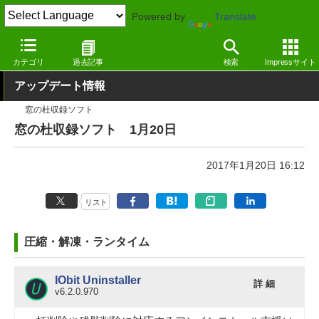
Powered by
Translate
窓の杜
その他の話題
トピック
アップデート
カテゴリ
過去記事
検索
Impressサイト
アップデート情報
窓の杜収録ソフト
窓の杜収録ソフト 1月20日
2017年1月20日 16:12
リスト
圧縮・解凍・ランタイム
IObit Uninstaller
詳 細
v6.2.0.970