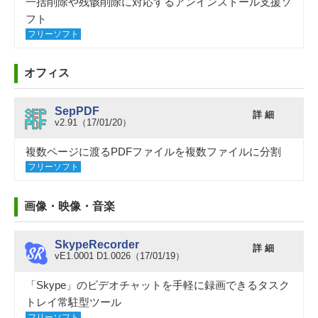
一括削除や残骸削除に対応するアンインストール支援ソ
フト
フリーソフト
オフィス
SepPDF
詳 細
v2.91（17/01/20）
複数ページに渡るPDFファイルを複数ファイルに分割
フリーソフト
画像・映像・音楽
SkypeRecorder
詳 細
vE1.0001 D1.0026（17/01/19）
「Skype」のビデオチャットを手軽に録画できるタスク
トレイ常駐型ツール
フリーソフト