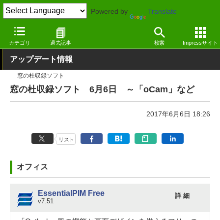
Powered by
Translate
窓の杜
その他の話題
トピック
アップデート
カテゴリ
過去記事
検索
Impressサイト
アップデート情報
窓の杜収録ソフト
窓の杜収録ソフト 6月6日 ～「oCam」など
2017年6月6日 18:26
リスト
オフィス
EssentialPIM Free
詳 細
v7.51