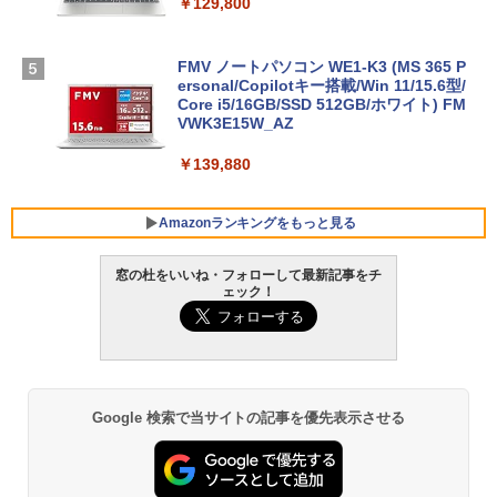
￥129,800
FMV ノートパソコン WE1-K3 (MS 365 P
ersonal/Copilotキー搭載/Win 11/15.6型/
Core i5/16GB/SSD 512GB/ホワイト) FM
VWK3E15W_AZ
￥139,880
Amazonランキングをもっと見る
窓の杜をいいね・フォローして最新記事をチ
ェック！
Robloxギフトカード - 800 Robux 【限
生成AIパスポート公式テキスト 第４版
Amazon Kindle Paperwhite (16GB) 7イ
定バーチャルアイテムを含む】 【オンラ
ンチディスプレイ、色調調節ライト、12
インゲームコード】 ロブロックス | オン
週間持続バッテリー、広告なし、ブラッ
￥1,766
ラインコード版
ク
￥1,300
￥22,980
Google 検索で当サイトの記事を優先表示させる
AIイラスト表現辞典: 思い通りの絵を引き
出す プロンプトの言葉 AI画像生成シリー
Robloxギフトカード - 1000 Robux 【限
Amazon Kindle - 目に優しい、かさばら
ズ (はぴーイラストLabo)
定バーチャルアイテムを含む】 【オンラ
ない、大きな画面で読みやすい、6週間持