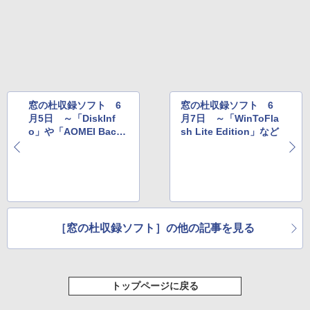
New Amazon Kindle Scribe Colorsoft |
￥3,600
11インチカラーディスプレイ、64GBスト
レージ、ノート機能搭載、明るさ自動調
整、色調調節ライト、プレミアムペン付
き、グラファイト
￥115,980
窓の杜収録ソフト 6
窓の杜収録ソフト 6
月5日 ～「DiskInf
月7日 ～「WinToFla
o」や「AOMEI Backu
sh Lite Edition」など
pper」など
［窓の杜収録ソフト］の他の記事を見る
トップページに戻る