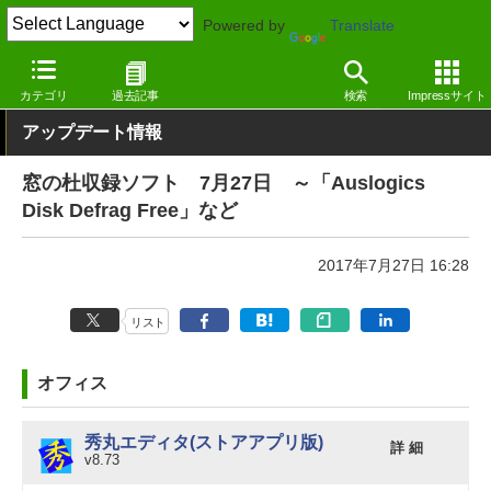
Powered by
Translate
窓の杜
その他の話題
トピック
アップデート
カテゴリ
過去記事
検索
Impressサイト
アップデート情報
窓の杜収録ソフト 7月27日 ～「Auslogics
Disk Defrag Free」など
2017年7月27日 16:28
リスト
オフィス
秀丸エディタ(ストアアプリ版)
詳 細
v8.73