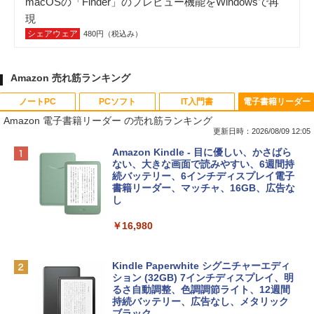
macOSの「Finder」のプレビュー機能をWindowsで再
現
シェアウェア
480円（税込み）
Amazon 売れ筋ランキング
ノートPC
PCソフト
IT入門書
電子書籍リーダー
Amazon 電子書籍リーダー の売れ筋ランキング
更新日時：2026/08/09 12:05
Apple 2026 MacBook Neo A18 Proチッ
Robloxギフトカード - 800 Robux 【限
生成AIパスポート公式テキスト 第４版
Amazon Kindle - 目に優しい、かさばら
プ搭載13インチノートブック：AIとAppl
定バーチャルアイテムを含む】 【オンラ
ない、大きな画面で読みやすい、6週間持
e Intelligenceのために設計、Liquid Ret
インゲームコード】 ロブロックス | オン
続バッテリー、6インチディスプレイ電子
￥1,766
inaディスプレイ、8GBユニファイドメモ
ラインコード版
書籍リーダー、マッチャ、16GB、広告な
リ、256GB SSDストレージ、1080p Fac
し
eTime HDカメラ - インディゴ
￥1,300
￥16,980
￥119,800
1冊ですべて身につくHTML & CSSとWe
bデザイン入門講座［第2版］
Robloxギフトカード - 1000 Robux 【限
定バーチャルアイテムを含む】 【オンラ
Kindle Paperwhite シグニチャーエディ
tomtoc 360°保護 15.6 16インチ パソコ
インゲームコード】 ロブロックス |オン
ション (32GB) 7インチディスプレイ、明
￥1,292
ンケース Dell NEC Lavie ASUS HP dyna
ラインコード版
るさ自動調整、色調調節ライト、12週間
book Lenovo対応
持続バッテリー、広告なし、メタリック
ブラック