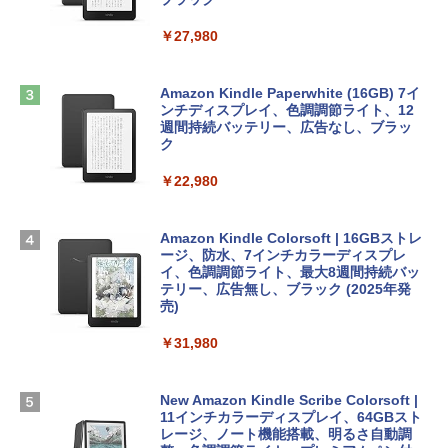
￥1,600
￥2,952
ClaudeCode いちばんやさしい 教科書:
￥27,980
非エンジニア 初心者 素人 でも安心 使い
方 マニュアル AI副業にもコンテンツ作成
Robloxギフトカード - 2,000 Robux 【限
にもKindle出版にも！ 非エンジニアのた
Apple 2026 MacBook Air M5チップ搭載
定バーチャルアイテムを含む】 【オンラ
めのAIコーディング入門シリーズ
13インチノートブック：AIとApple Intell
インゲームコード】 ロブロックス | オン
Amazon Kindle Paperwhite (16GB) 7イ
igence、13.6インチLiquid Retinaディ
ラインコード版
ンチディスプレイ、色調調節ライト、12
￥99
スプレイ、16GBユニファイドメモリ、1
週間持続バッテリー、広告なし、ブラッ
TB SSDストレージ、12MPセンターフレ
ク
￥3,200
ームカメラ、日本語キーボード、Touch I
D - ミッドナイト
￥22,980
AIイラスト表現辞典: 思い通りの絵を引き
出す プロンプトの言葉 AI画像生成シリー
Microsoft Office Home & Business 202
￥278,800
ズ (はぴーイラストLabo)
4(最新 永続版)|オンラインコード版|Wind
ows11、10/mac対応|PC2台
Amazon Kindle Colorsoft | 16GBストレ
￥480
ージ、防水、7インチカラーディスプレ
【Amazon.co.jp限定】 HP ノートパソコ
イ、色調調節ライト、最大8週間持続バッ
￥39,582
ン 15-fd 15.6インチ 16GBメモリ 512GB
テリー、広告無し、ブラック (2025年発
SSD インテル Core 5
売)
FM TOWNS ハイパー・カタログ: 本体ハ
ードウェア・市販ソフトウェアのパーフ
Windows版 | Minecraft (マインクラフ
￥129,800
￥31,980
ェクトリストと最新エミュレータ紹介
ト): Java & Bedrock Edition | オンライ
ンコード版
￥1,600
FMV ノートパソコン WE1-K3 (MS 365 P
New Amazon Kindle Scribe Colorsoft |
￥3,600
ersonal/Copilotキー搭載/Win 11/15.6型/
11インチカラーディスプレイ、64GBスト
Core i5/16GB/SSD 512GB/ホワイト) FM
レージ、ノート機能搭載、明るさ自動調