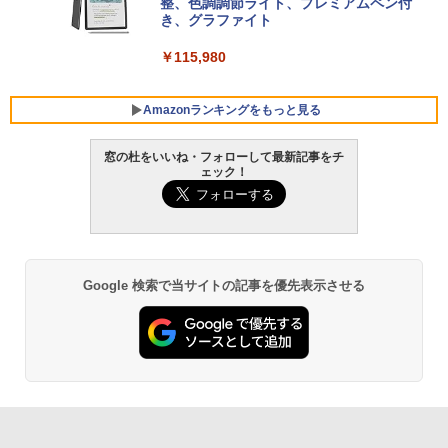
VWK3E15W_AZ
整、色調調節ライト、プレミアムペン付
き、グラファイト
￥139,880
￥115,980
Amazonランキングをもっと見る
窓の杜をいいね・フォローして最新記事をチ
ェック！
Google 検索で当サイトの記事を優先表示させる