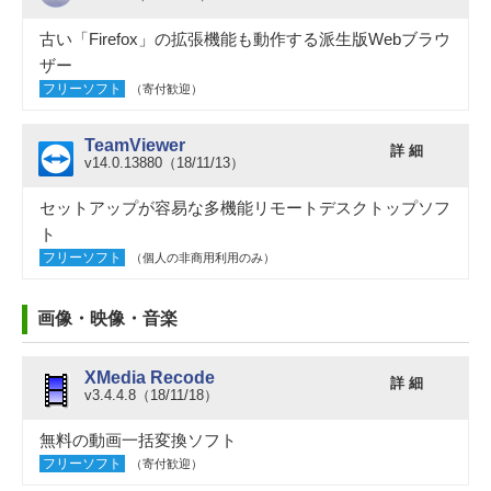
古い「Firefox」の拡張機能も動作する派生版Webブラウ
ザー
フリーソフト
（寄付歓迎）
TeamViewer
詳 細
v14.0.13880（18/11/13）
セットアップが容易な多機能リモートデスクトップソフ
ト
フリーソフト
（個人の非商用利用のみ）
画像・映像・音楽
XMedia Recode
詳 細
v3.4.4.8（18/11/18）
無料の動画一括変換ソフト
フリーソフト
（寄付歓迎）