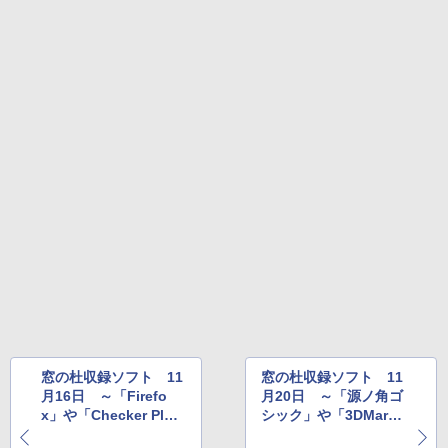
￥27,980
1冊ですべて身につくHTML & CSSとWe
Robloxギフトカード - 2,000 Robux 【限
bデザイン入門講座［第2版］
定バーチャルアイテムを含む】 【オンラ
インゲームコード】 ロブロックス | オン
ラインコード版
Amazon Kindle Colorsoft | 16GBストレ
￥1,292
ージ、防水、7インチカラーディスプレ
イ、色調調節ライト、最大8週間持続バッ
￥3,200
テリー、広告無し、ブラック (2025年発
売)
FM TOWNS ハイパー・カタログ: 本体ハ
ードウェア・市販ソフトウェアのパーフ
Windows版 | Minecraft (マインクラフ
￥31,980
ェクトリストと最新エミュレータ紹介
ト): Java & Bedrock Edition | オンライ
ンコード版
￥1,600
New Amazon Kindle Scribe Colorsoft |
￥3,600
11インチカラーディスプレイ、64GBスト
レージ、ノート機能搭載、明るさ自動調
整、色調調節ライト、プレミアムペン付
き、グラファイト
￥115,980
窓の杜収録ソフト 11
窓の杜収録ソフト 11
月16日 ～「Firefo
月20日 ～「源ノ角ゴ
x」や「Checker Plus
シック」や「3DMar
for Gmail」など
k」など