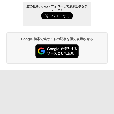
窓の杜をいいね・フォローして最新記事をチ
ェック！
Robloxギフトカード - 800 Robux 【限
生成AIパスポート公式テキスト 第４版
Amazon Kindle Paperwhite (16GB) 7イ
定バーチャルアイテムを含む】 【オンラ
ンチディスプレイ、色調調節ライト、12
インゲームコード】 ロブロックス | オン
週間持続バッテリー、広告なし、ブラッ
￥1,766
ラインコード版
ク
￥1,300
￥22,980
Google 検索で当サイトの記事を優先表示させる
AIイラスト表現辞典: 思い通りの絵を引き
出す プロンプトの言葉 AI画像生成シリー
Robloxギフトカード - 1000 Robux 【限
Amazon Kindle - 目に優しい、かさばら
ズ (はぴーイラストLabo)
定バーチャルアイテムを含む】 【オンラ
ない、大きな画面で読みやすい、6週間持
インゲームコード】 ロブロックス |オン
続バッテリー、6インチディスプレイ電子
ラインコード版
書籍リーダー、ブラック、16GB、広告な
￥480
し
￥1,600
￥16,980
ClaudeCode いちばんやさしい 教科書:
非エンジニア 初心者 素人 でも安心 使い
方 マニュアル AI副業にもコンテンツ作成
Microsoft Office Home & Business 202
にもKindle出版にも！ 非エンジニアのた
4(最新 永続版)|オンラインコード版|Wind
Kindle Paperwhite シグニチャーエディ
めのAIコーディング入門シリーズ
ows11、10/mac対応|PC2台
ション (32GB) 7インチディスプレイ、明
るさ自動調整、色調調節ライト、12週間
持続バッテリー、広告なし、メタリック
￥99
￥39,582
ブラック