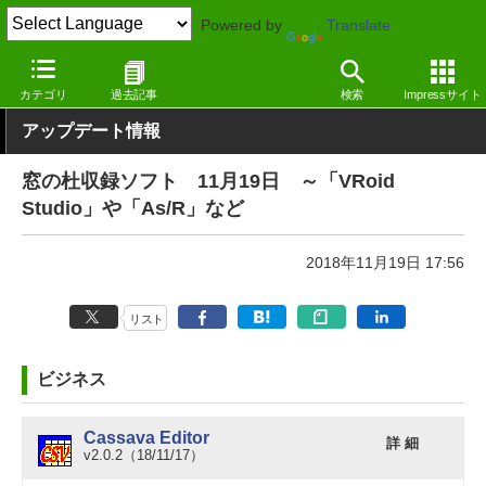
Powered by
Translate
窓の杜
その他の話題
トピック
アップデート
カテゴリ
過去記事
検索
Impressサイト
アップデート情報
窓の杜収録ソフト 11月19日 ～「VRoid
Studio」や「As/R」など
2018年11月19日 17:56
リスト
ビジネス
Cassava Editor
詳 細
v2.0.2（18/11/17）