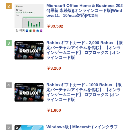
￥162,598
Microsoft Office Home & Business 202
4(最新 永続版)|オンラインコード版|Wind
ows11、10/mac対応|PC2台
tomtoc 360°保護 15.6 16インチ パソコ
ンケース Dell NEC Lavie ASUS HP dyna
￥39,582
book Lenovo対応
￥2,952
Robloxギフトカード - 2,000 Robux 【限
定バーチャルアイテムを含む】 【オンラ
インゲームコード】 ロブロックス | オン
Apple 2026 MacBook Air M5チップ搭載
ラインコード版
13インチノートブック：AIとApple Intell
igence、13.6インチLiquid Retinaディ
￥3,200
スプレイ、24GBユニファイドメモリ、1
TB SSDストレージ、12MPセンターフレ
ームカメラ、日本語キーボード、Touch I
Robloxギフトカード - 1000 Robux 【限
D - ミッドナイト
定バーチャルアイテムを含む】 【オンラ
インゲームコード】 ロブロックス |オン
￥298,901
ラインコード版
￥1,600
【Amazon.co.jp限定】 HP ノートパソコ
ン 15-fd 15.6インチ 16GBメモリ 512GB
SSD インテル Core 5
Windows版 | Minecraft (マインクラフ