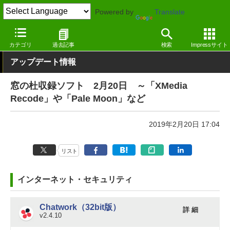
Powered by
Translate
窓の杜
その他の話題
トピック
アップデート
カテゴリ
過去記事
検索
Impressサイト
アップデート情報
窓の杜収録ソフト 2月20日 ～「XMedia
Recode」や「Pale Moon」など
2019年2月20日 17:04
リスト
インターネット・セキュリティ
Chatwork（32bit版）
詳 細
v2.4.10