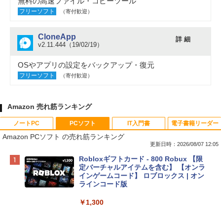
無料の高速ファイル・コピーツール
フリーソフト
（寄付歓迎）
CloneApp
詳 細
v2.11.444（19/02/19）
OSやアプリの設定をバックアップ・復元
フリーソフト
（寄付歓迎）
Amazon 売れ筋ランキング
ノートPC
PCソフト
IT入門書
電子書籍リーダー
Amazon PCソフト の売れ筋ランキング
更新日時：2026/08/07 12:05
Apple 2026 MacBook Neo A18 Proチッ
Robloxギフトカード - 800 Robux 【限
プ搭載13インチノートブック：AIとAppl
定バーチャルアイテムを含む】 【オンラ
e Intelligence、Liquid Retinaディスプ
インゲームコード】 ロブロックス | オン
レイ、8GBメモリ、512GB SSD、1080p
ラインコード版
FaceTime HDカメラ、Touch ID - インデ
ィゴ + 3年延長 AppleCare+ for 13インチ
￥1,300
MacBook Neo(A18 Pro)|ダウンロード版