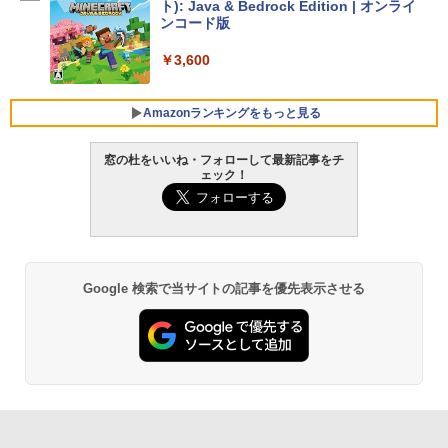
ト): Java & Bedrock Edition | オンライ
￥129,800
ンコード版
￥3,600
FMV ノートパソコン WE1-K3 (MS 365 P
ersonal/Copilotキー搭載/Win 11/15.6型/
Core i5/16GB/SSD 512GB/ホワイト) FM
Amazonランキングをもっと見る
VWK3E15W_AZ
窓の杜をいいね・フォローして最新記事をチ
￥139,880
ェック！
生成AIパスポート公式テキスト 第４版
Amazon Kindle Paperwhite (16GB) 7イ
ンチディスプレイ、色調調節ライト、12
週間持続バッテリー、広告なし、ブラッ
￥1,766
ク
￥22,980
Google 検索で当サイトの記事を優先表示させる
AIイラスト表現辞典: 思い通りの絵を引き
出す プロンプトの言葉 AI画像生成シリー
Amazon Kindle - 目に優しい、かさばら
ズ (はぴーイラストLabo)
ない、大きな画面で読みやすい、6週間持
続バッテリー、6インチディスプレイ電子
書籍リーダー、ブラック、16GB、広告な
￥480
し
￥16,980