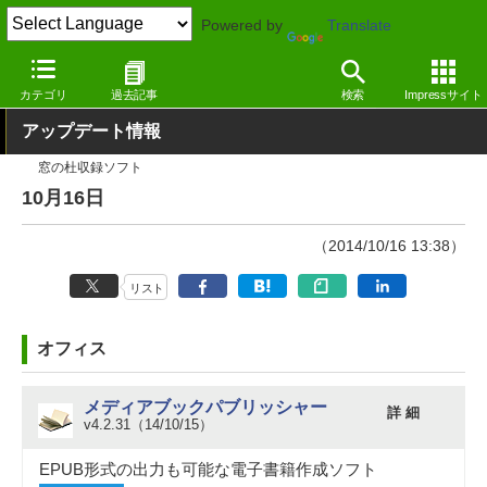
Powered by
Translate
窓の杜
その他の話題
トピック
アップデート
カテゴリ
過去記事
検索
Impressサイト
アップデート情報
窓の杜収録ソフト
10月16日
（2014/10/16 13:38）
リスト
オフィス
メディアブックパブリッシャー
詳 細
v4.2.31（14/10/15）
EPUB形式の出力も可能な電子書籍作成ソフト