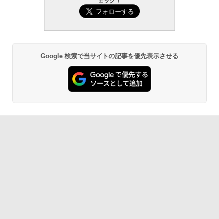
ェック！
Robloxギフトカード - 800 Robux 【限
生成AIパスポート公式テキスト 第４版
Amazon Kindle Paperwhite (16GB) 7イ
定バーチャルアイテムを含む】 【オンラ
ンチディスプレイ、色調調節ライト、12
インゲームコード】 ロブロックス | オン
週間持続バッテリー、広告なし、ブラッ
￥1,766
ラインコード版
ク
￥1,300
￥22,980
Google 検索で当サイトの記事を優先表示させる
AIイラスト表現辞典: 思い通りの絵を引き
出す プロンプトの言葉 AI画像生成シリー
Robloxギフトカード - 1000 Robux 【限
Amazon Kindle - 目に優しい、かさばら
ズ (はぴーイラストLabo)
定バーチャルアイテムを含む】 【オンラ
ない、大きな画面で読みやすい、6週間持
インゲームコード】 ロブロックス |オン
続バッテリー、6インチディスプレイ電子
ラインコード版
書籍リーダー、ブラック、16GB、広告な
￥480
し
￥1,600
￥16,980
ClaudeCode いちばんやさしい 教科書:
非エンジニア 初心者 素人 でも安心 使い
方 マニュアル AI副業にもコンテンツ作成
Microsoft Office Home & Business 202
にもKindle出版にも！ 非エンジニアのた
4(最新 永続版)|オンラインコード版|Wind
Kindle Paperwhite シグニチャーエディ
めのAIコーディング入門シリーズ
ows11、10/mac対応|PC2台
ション (32GB) 7インチディスプレイ、明
るさ自動調整、色調調節ライト、12週間
持続バッテリー、広告なし、メタリック
￥99
￥39,582
ブラック
￥27,980
1冊ですべて身につくHTML & CSSとWe
Robloxギフトカード - 2,000 Robux 【限