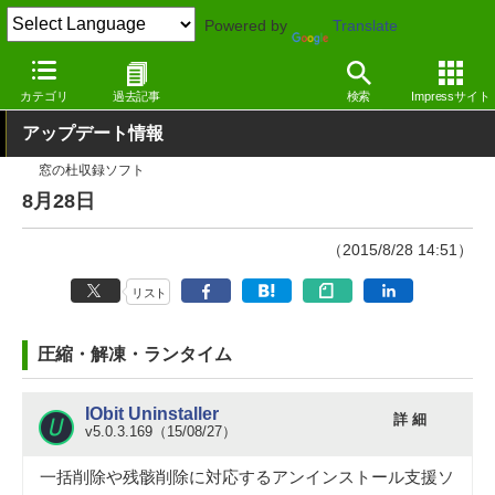
Powered by
Translate
窓の杜
その他の話題
トピック
アップデート
カテゴリ
過去記事
検索
Impressサイト
アップデート情報
窓の杜収録ソフト
8月28日
（2015/8/28 14:51）
リスト
圧縮・解凍・ランタイム
IObit Uninstaller
詳 細
v5.0.3.169（15/08/27）
一括削除や残骸削除に対応するアンインストール支援ソ