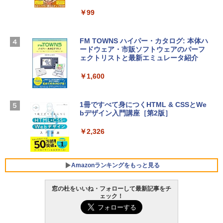
13インチノートブック：AIとApple Intell
igence、13.6インチLiquid Retinaディ
￥99
￥39,582
スプレイ、24GBユニファイドメモリ、1
TB SSD、12MPセンターフレームカメ
ラ、Touch ID - ミッドナイト + 3年延長
FM TOWNS ハイパー・カタログ: 本体ハ
Robloxギフトカード - 1000 Robux 【限
AppleCare+ for 13インチMacBook Air
ードウェア・市販ソフトウェアのパーフ
定バーチャルアイテムを含む】 【オンラ
(M5)|ダウンロード版
ェクトリストと最新エミュレータ紹介
インゲームコード】 ロブロックス |オン
ラインコード版
￥347,600
￥1,600
￥1,600
【Amazon.co.jp限定】 HP ノートパソコ
1冊ですべて身につくHTML & CSSとWe
ン 15-fd 15.6インチ 16GBメモリ 512GB
bデザイン入門講座［第2版］
Microsoft Office Home 2024(最新 永続
SSD インテル Core 5
版)|オンラインコード版|Windows11、1
0/mac対応|PC2台
￥2,326
￥129,800
￥37,224
FMV ノートパソコン WE1-K3 (MS 365 P
Amazonランキングをもっと見る
ersonal/Copilotキー搭載/Win 11/15.6型/
Core i5/16GB/SSD 512GB/ホワイト) FM
窓の杜をいいね・フォローして最新記事をチ
VWK3E15W_AZ
ェック！
Amazon Kindle Paperwhite (16GB) 7イ
￥120,000
ンチディスプレイ、色調調節ライト、12
週間持続バッテリー、広告なし、ブラッ