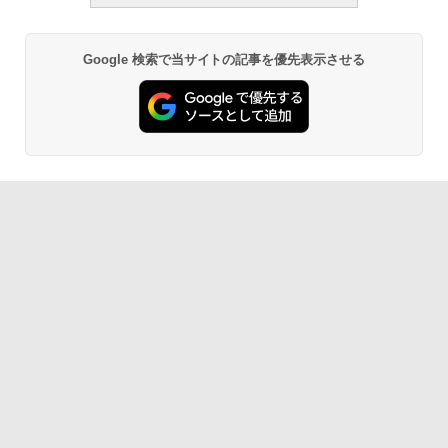
ク
￥27,980
Google 検索で当サイトの記事を優先表示させる
Amazon Kindle - 目に優しい、かさばら
ない、大きな画面で読みやすい、6週間持
続バッテリー、6インチディスプレイ電子
書籍リーダー、ブラック、16GB、広告な
し
￥19,980
Kindle Paperwhite シグニチャーエディ
ション (32GB) 7インチディスプレイ、明
るさ自動調整、色調調節ライト、12週間
持続バッテリー、広告なし、メタリック
ジェード
￥32,980
Amazon Kindle Colorsoft | 16GBストレ