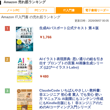
Amazon 売れ筋ランキング
ノートPC
PCソフト
IT入門書
電子書籍リーダー
Amazon IT入門書 の売れ筋ランキング
更新日時：2026/08/07 00:05
Apple 2026 MacBook Neo A18 Proチッ
Robloxギフトカード - 800 Robux 【限
生成AIパスポート公式テキスト 第４版
プ搭載13インチノートブック：AIとAppl
定バーチャルアイテムを含む】 【オンラ
e Intelligence、Liquid Retinaディスプ
インゲームコード】 ロブロックス | オン
￥1,766
レイ、8GBメモリ、512GB SSD、1080p
ラインコード版
FaceTime HDカメラ、Touch ID - インデ
ィゴ + 3年延長 AppleCare+ for 13インチ
￥1,300
MacBook Neo(A18 Pro)|ダウンロード版
AIイラスト表現辞典: 思い通りの絵を引き
￥162,598
出す プロンプトの言葉 AI画像生成シリー
Robloxギフトカード - 2,000 Robux 【限
ズ (はぴーイラストLabo)
定バーチャルアイテムを含む】 【オンラ
インゲームコード】 ロブロックス | オン
tomtoc 360°保護 15.6 16インチ パソコ
ラインコード版
￥480
ンケース Dell NEC Lavie ASUS HP dyna
book Lenovo対応
￥3,200
ClaudeCode いちばんやさしい 教科書:
￥2,952
非エンジニア 初心者 素人 でも安心 使い
方 マニュアル AI副業にもコンテンツ作成
Microsoft Office Home & Business 202
にもKindle出版にも！ 非エンジニアのた
4(最新 永続版)|オンラインコード版|Wind
めのAIコーディング入門シリーズ
Apple 2026 MacBook Air M5チップ搭載
ows11、10/mac対応|PC2台