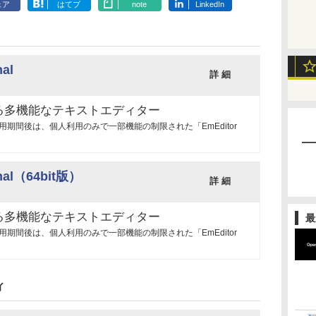
ェア
はてブ
note
LinkedIn
nal
詳 細
る多機能なテキストエディター
（試用期間後は、個人利用のみで一部機能の制限された「EmEditor
onal（64bit版）
詳 細
る多機能なテキストエディター
最
（試用期間後は、個人利用のみで一部機能の制限された「EmEditor
ィ