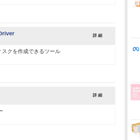
Driver
詳 細
ィスクを作成できるツール
詳 細
ー