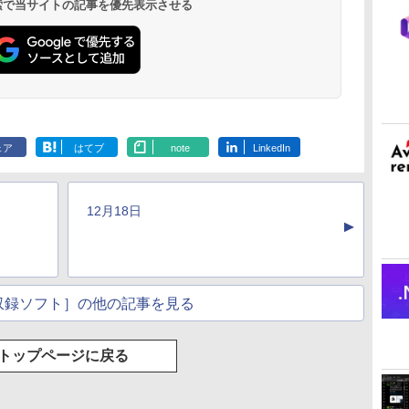
 検索で当サイトの記事を優先表示させる
AppleCare+ for 13イ
ンチMacBook
Air(M5)|ダウンロー
ド版
ClaudeCode いちば
Kindle Paperwhite
FM TOWNS ハイパ
Amazon Kindle
1冊ですべて身につく
New Amazon Kindle
んやさしい 教科書:
シグニチャーエディ
ー・カタログ: 本体
Colorsoft | 16GBス
HTML & CSSとWebデ
Scribe Colorsoft | 11
非エンジニア 初心者
ション (32GB) 7イン
ハードウェア・市販
トレージ、防水、7イ
ザイン入門講座［第2
インチカラーディスプ
ェア
はてブ
note
LinkedIn
持
素人 でも安心 使い方
チディスプレイ、明
ソフトウェアのパー
ンチカラーディスプ
版］
レイ、64GBストレー
￥99
￥32,980
￥1,600
￥39,980
￥2,326
￥115,980
ン
マニュアル AI副業に
るさ自動調整、色調
フェクトリストと最
レイ、色調調節ライ
ジ、ノート機能搭載、
もコンテンツ作成に
調節ライト、12週間
新エミュレータ紹介
ト、最大8週間持続バ
明るさ自動調整、色調
もKindle出版にも！
持続バッテリー、広
ッテリー、広告無
調節ライト、プレミア
12月18日
な
非エンジニアのため
告なし、メタリック
し、ブラック (2025
ムペン付き、グラファ
▲
のAIコーディング入
ジェード
年発売)
イト
門シリーズ
収録ソフト］の他の記事を見る
トップページに戻る