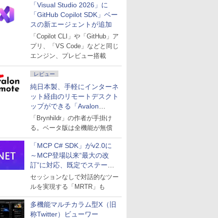
「Visual Studio 2026」に
「GitHub Copilot SDK」ベー
スの新エージェントが追加
「Copilot CLI」や「GitHub」ア
プリ、「VS Code」などと同じ
エンジン、プレビュー搭載
レビュー
純日本製、手軽にインターネ
ット経由のリモートデスクト
ップができる「Avalon
remote」
「Brynhildr」の作者が手掛け
る。ベータ版は全機能が無償
「MCP C# SDK」がv2.0に
～MCP登場以来“最大の改
訂”に対応、既定でステート
レスへ
セッションなしで対話的なツー
ルを実現する「MRTR」も
多機能マルチカラム型X（旧
称Twitter）ビューワー