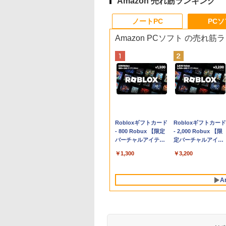
Amazon 売れ筋ランキング
ノートPC
PC
Amazon PCソフト の売れ筋
Apple 2026
Robloxギフトカード
tomtoc 360°保護
Robloxギフトカード
MacBook Neo A18
- 800 Robux 【限定
15.6 16インチ パソ
- 2,000 Robux 【限
Proチップ搭載13イ
バーチャルアイテム
ンケース Dell NEC
定バーチャルアイテ
ンチノートブック：
を含む】 【オンライ
Lavie ASUS HP
ムを含む】 【オンラ
￥162,598
￥1,300
￥2,952
￥3,200
AIとApple
ンゲームコード】 ロ
dynabook Lenovo
インゲームコード】
Intelligence、Liquid
ブロックス | オンラ
対応
ロブロックス | オン
Retinaディスプレ
インコード版
ラインコード版
A
イ、8GBメモリ、
512GB SSD、1080p
FaceTime HDカメ
ラ、Touch ID - イン
ディゴ + 3年延長
AppleCare+ for 13イ