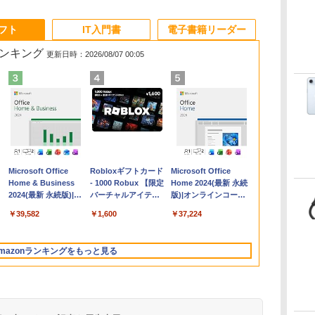
ソフト
IT入門書
電子書籍リーダー
ランキング
更新日時：2026/08/07 00:05
Apple 2026
Microsoft Office
【Amazon.co.jp限
Robloxギフトカード
FMV ノートパソコン
Microsoft Office
コ
MacBook Air M5チ
Home & Business
定】 HP ノートパソ
- 1000 Robux 【限定
WE1-K3 (MS 365
Home 2024(最新 永続
ップ搭載13インチノ
2024(最新 永続版)|オ
コン 15-fd 15.6イン
バーチャルアイテム
Personal/Copilotキー
版)|オンラインコード
ートブック：AIと
ンラインコード
チ 16GBメモリ
を含む】 【オンライ
搭載/Win 11/15.6
版|Windows11、
￥347,600
￥39,582
￥129,800
￥1,600
￥120,000
￥37,224
Apple Intelligence、
版|Windows11、
512GB SSD インテ
ンゲームコード】 ロ
型/Core i5/16GB/SSD
10/mac対応|PC2台
13.6インチLiquid
10/mac対応|PC2台
ル Core 5
ブロックス |オンライ
512GB/ホワイト)
Retinaディスプレ
ンコード版
FMVWK3E15W_AZ
mazonランキングをもっと見る
イ、24GBユニファイ
ドメモリ、1TB
SSD、12MPセンター
フレームカメラ、
Touch ID - ミッドナ
イト + 3年延長