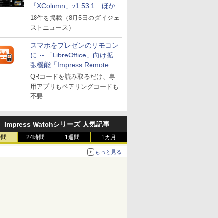
「XColumn」v1.53.1 ほか
18件を掲載（8月5日のダイジェ
ストニュース）
スマホをプレゼンのリモコン
に ～「LibreOffice」向け拡
張機能「Impress Remote」
が公開
QRコードを読み取るだけ、専
用アプリもペアリングコードも
不要
Impress Watchシリーズ 人気記事
時間
24時間
1週間
1カ月
もっと見る