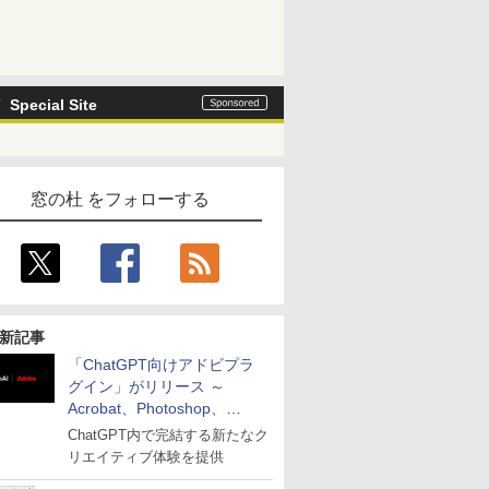
Special Site
窓の杜 をフォローする
新記事
「ChatGPT向けアドビプラ
グイン」がリリース ～
Acrobat、Photoshop、
Premiereなどの機能を1つの
ChatGPT内で完結する新たなク
プラグインに統合
リエイティブ体験を提供