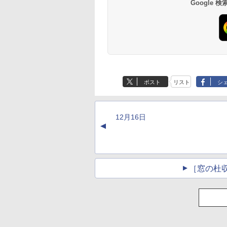
Google
ンチMacBook
Neo(A18 Pro)|ダウン
ロード版
生成AIパスポート公
Amazon Kindle
AIイラスト表現辞典:
Amazon Kindle - 目
式テキスト 第４版
Paperwhite (16GB)
思い通りの絵を引き
に優しい、かさばら
7インチディスプレ
出す プロンプトの言
ない、大きな画面で
￥1,766
ポスト
リスト
シ
イ、色調調節ライ
葉 AI画像生成シリー
読みやすい、6週間
￥27,980
￥480
￥19,980
ト、12週間持続バッ
ズ (はぴーイラスト
続バッテリー、6イ
テリー、広告なし、
Labo)
チディスプレイ電子
ブラック
書籍リーダー、ブラ
12月16日
ック、16GB、広告
▲
し
［窓の杜