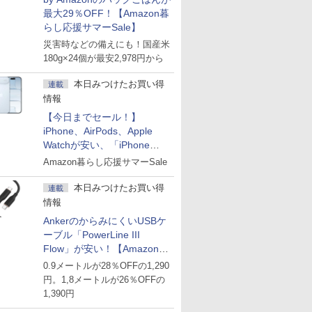
最大29％OFF！【Amazon暮
らし応援サマーSale】
災害時などの備えにも！国産米
180g×24個が最安2,978円から
本日みつけたお買い得
連載
情報
【今日までセール！】
iPhone、AirPods、Apple
Watchが安い、「iPhone
Air」256GB版が139,800円な
Amazon暮らし応援サマーSale
ど
本日みつけたお買い得
連載
情報
AnkerのからみにくいUSBケ
ーブル「PowerLine III
Flow」が安い！【Amazon暮
らし応援サマーSale】
0.9メートルが28％OFFの1,290
円。1,8メートルが26％OFFの
1,390円