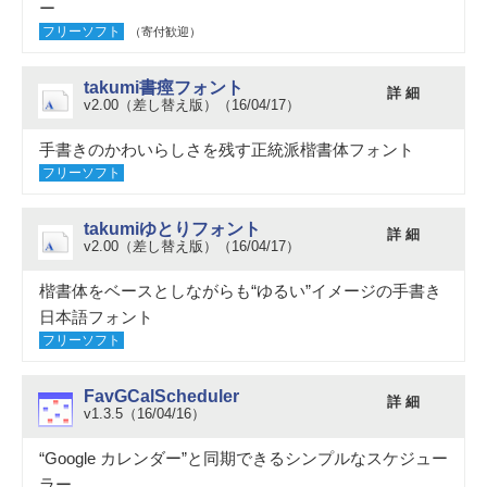
ー
フリーソフト
（寄付歓迎）
takumi書痙フォント
詳 細
v2.00（差し替え版）（16/04/17）
手書きのかわいらしさを残す正統派楷書体フォント
フリーソフト
takumiゆとりフォント
詳 細
v2.00（差し替え版）（16/04/17）
楷書体をベースとしながらも“ゆるい”イメージの手書き
日本語フォント
フリーソフト
FavGCalScheduler
詳 細
v1.3.5（16/04/16）
“Google カレンダー”と同期できるシンプルなスケジュー
ラー