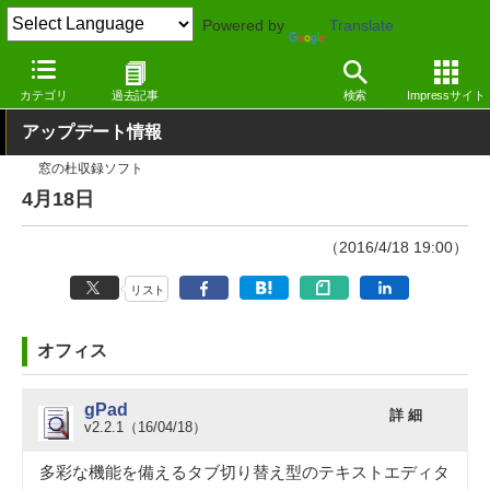
Powered by
Translate
窓の杜
その他の話題
トピック
アップデート
カテゴリ
過去記事
検索
Impressサイト
アップデート情報
窓の杜収録ソフト
4月18日
（2016/4/18 19:00）
リスト
オフィス
gPad
詳 細
v2.2.1（16/04/18）
多彩な機能を備えるタブ切り替え型のテキストエディタ