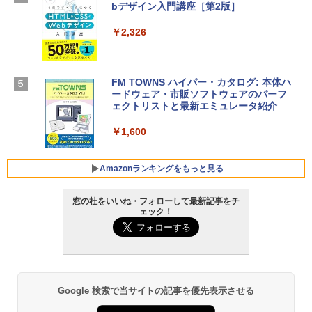
D - ミッドナイト
bデザイン入門講座［第2版］
定バーチャルアイテムを含む】 【オンラ
インゲームコード】 ロブロックス |オン
￥298,901
ラインコード版
￥2,326
￥1,600
【Amazon.co.jp限定】 HP ノートパソコ
ン 15-fd 15.6インチ 16GBメモリ 512GB
FM TOWNS ハイパー・カタログ: 本体ハ
SSD インテル Core 5
ードウェア・市販ソフトウェアのパーフ
Windows版 | Minecraft (マインクラフ
ェクトリストと最新エミュレータ紹介
ト): Java & Bedrock Edition | オンライ
￥129,800
ンコード版
￥1,600
￥3,600
FMV ノートパソコン WE1-K3 (MS 365 P
ersonal/Copilotキー搭載/Win 11/15.6型/
Amazonランキングをもっと見る
Core i5/16GB/SSD 512GB/ホワイト) FM
VWK3E15W_AZ
窓の杜をいいね・フォローして最新記事をチ
ェック！
￥139,880
Amazon Kindle Paperwhite (16GB) 7イ
ンチディスプレイ、色調調節ライト、12
週間持続バッテリー、広告なし、ブラッ
ク
￥22,980
Google 検索で当サイトの記事を優先表示させる