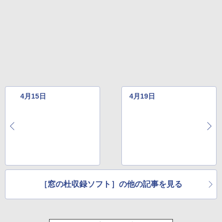
￥31,980
New Amazon Kindle Scribe Colorsoft |
11インチカラーディスプレイ、64GBスト
レージ、ノート機能搭載、明るさ自動調
整、色調調節ライト、プレミアムペン付
き、グラファイト
￥115,980
4月15日
4月19日
［窓の杜収録ソフト］の他の記事を見る