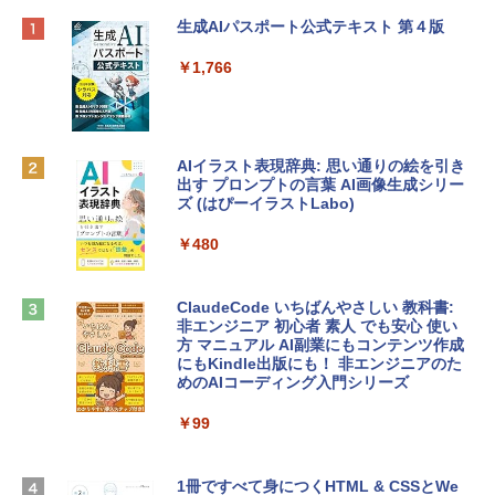
Apple 2026 MacBook Neo A18 Proチッ
Robloxギフトカード - 800 Robux 【限
生成AIパスポート公式テキスト 第４版
プ搭載13インチノートブック：AIとAppl
定バーチャルアイテムを含む】 【オンラ
e Intelligence、Liquid Retinaディスプ
インゲームコード】 ロブロックス | オン
￥1,766
レイ、8GBメモリ、512GB SSD、1080p
ラインコード版
FaceTime HDカメラ、Touch ID - インデ
ィゴ + 3年延長 AppleCare+ for 13インチ
￥1,300
MacBook Neo(A18 Pro)|ダウンロード版
AIイラスト表現辞典: 思い通りの絵を引き
￥162,598
出す プロンプトの言葉 AI画像生成シリー
Microsoft Office Home & Business 202
ズ (はぴーイラストLabo)
4(最新 永続版)|オンラインコード版|Wind
ows11、10/mac対応|PC2台
tomtoc 360°保護 15.6 16インチ パソコ
￥480
ンケース Dell NEC Lavie ASUS HP dyna
￥39,582
book Lenovo対応
ClaudeCode いちばんやさしい 教科書:
￥2,952
非エンジニア 初心者 素人 でも安心 使い
Robloxギフトカード - 2,000 Robux 【限
方 マニュアル AI副業にもコンテンツ作成
定バーチャルアイテムを含む】 【オンラ
にもKindle出版にも！ 非エンジニアのた
インゲームコード】 ロブロックス | オン
めのAIコーディング入門シリーズ
Apple 2026 MacBook Air M5チップ搭載
ラインコード版
13インチノートブック：AIとApple Intell
igence、13.6インチLiquid Retinaディ
￥99
￥3,200
スプレイ、24GBユニファイドメモリ、1
TB SSDストレージ、12MPセンターフレ
ームカメラ、日本語キーボード、Touch I
1冊ですべて身につくHTML & CSSとWe
Robloxギフトカード - 1000 Robux 【限