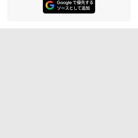
Amazon Kindle - 目に優しい、かさばら
ない、大きな画面で読みやすい、6週間持
続バッテリー、6インチディスプレイ電子
書籍リーダー、ブラック、16GB、広告な
し
￥16,980
Kindle Paperwhite シグニチャーエディ
ション (32GB) 7インチディスプレイ、明
るさ自動調整、色調調節ライト、12週間
持続バッテリー、広告なし、メタリック
ブラック
￥27,980
Amazon Kindle Colorsoft | 16GBストレ
ージ、防水、7インチカラーディスプレ
イ、色調調節ライト、最大8週間持続バッ
テリー、広告無し、ブラック (2025年発
売)