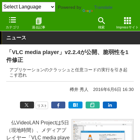
Powered by
Translate
窓の杜
セキュリティ
脆弱性
Windows
カテゴリ
過去記事
検索
Impressサイト
ニュース
「VLC media player」v2.2.4が公開、脆弱性を1
件修正
アプリケーションのクラッシュと任意コードの実行を引き起
こす恐れ
樽井 秀人
2016年6月6日 16:30
リスト
仏VideoLAN Projectは5日
（現地時間）、メディアプ
レイヤー「VLC media playe