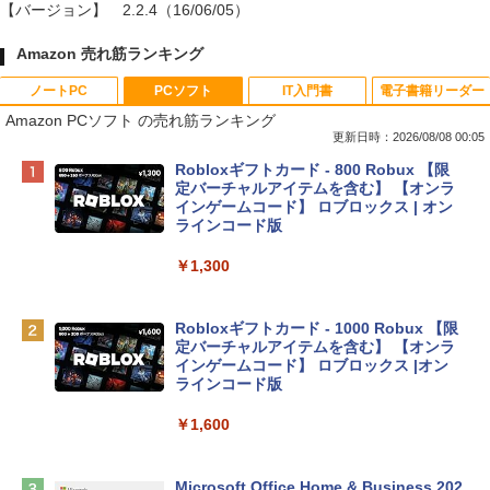
【バージョン】
2.2.4（16/06/05）
Amazon 売れ筋ランキング
ノートPC
PCソフト
IT入門書
電子書籍リーダー
Amazon PCソフト の売れ筋ランキング
更新日時：2026/08/08 00:05
Apple 2026 MacBook Neo A18 Proチッ
Robloxギフトカード - 800 Robux 【限
プ搭載13インチノートブック：AIとAppl
定バーチャルアイテムを含む】 【オンラ
e Intelligence、Liquid Retinaディスプ
インゲームコード】 ロブロックス | オン
レイ、8GBメモリ、512GB SSD、1080p
ラインコード版
FaceTime HDカメラ、Touch ID - インデ
ィゴ + 3年延長 AppleCare+ for 13インチ
￥1,300
MacBook Neo(A18 Pro)|ダウンロード版
￥162,598
Robloxギフトカード - 1000 Robux 【限
定バーチャルアイテムを含む】 【オンラ
インゲームコード】 ロブロックス |オン
tomtoc 360°保護 15.6 16インチ パソコ
ラインコード版
ンケース Dell NEC Lavie ASUS HP dyna
book Lenovo対応
￥1,600
￥2,952
Microsoft Office Home & Business 202