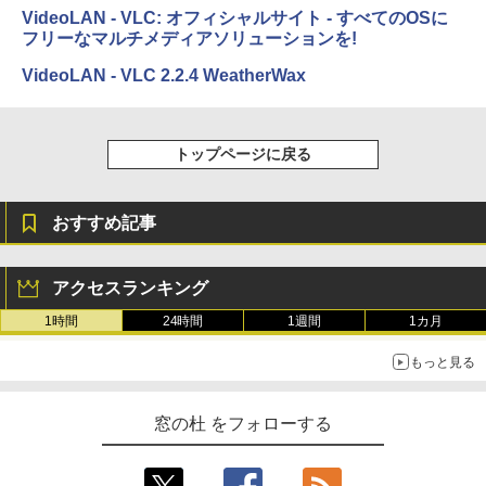
bデザイン入門講座［第2版］
VideoLAN - VLC: オフィシャルサイト - すべてのOSに
フリーなマルチメディアソリューションを!
Amazon Kindle Colorsoft | 16GBストレ
￥1,292
ージ、防水、7インチカラーディスプレ
VideoLAN - VLC 2.2.4 WeatherWax
イ、色調調節ライト、最大8週間持続バッ
テリー、広告無し、ブラック (2025年発
売)
FM TOWNS ハイパー・カタログ: 本体ハ
ードウェア・市販ソフトウェアのパーフ
トップページに戻る
￥31,980
ェクトリストと最新エミュレータ紹介
￥1,600
おすすめ記事
New Amazon Kindle Scribe Colorsoft |
11インチカラーディスプレイ、64GBスト
レージ、ノート機能搭載、明るさ自動調
整、色調調節ライト、プレミアムペン付
アクセスランキング
き、グラファイト
1時間
24時間
1週間
1カ月
￥115,980
もっと見る
窓の杜 をフォローする