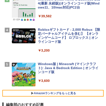
4(最新 永続版)|オンラインコード版|Wind
Apple 2026 MacBook Air M5チップ搭載
ows11、10/mac対応|PC2台
13インチノートブック：AIとApple Intell
igence、13.6インチLiquid Retinaディ
￥39,582
スプレイ、16GBユニファイドメモリ、1
TB SSDストレージ、12MPセンターフレ
ームカメラ、日本語キーボード、Touch I
Robloxギフトカード - 2,000 Robux 【限
D - シルバー
定バーチャルアイテムを含む】 【オンラ
インゲームコード】 ロブロックス | オン
￥261,414
ラインコード版
￥3,200
【Amazon.co.jp限定】 HP ノートパソコ
ン 15-fd 15.6インチ 16GBメモリ 512GB
SSD インテル Core 5
Windows版 | Minecraft (マインクラフ
ト): Java & Bedrock Edition | オンライ
￥129,800
ンコード版
￥3,600
FMV ノートパソコン WE1-K3 (MS 365 P
ersonal/Copilotキー搭載/Win 11/15.6型/
Core i5/16GB/SSD 512GB/ホワイト) FM
Amazonランキングをもっと見る
VWK3E15W_AZ
編集部のおすすめ記事
￥139,880