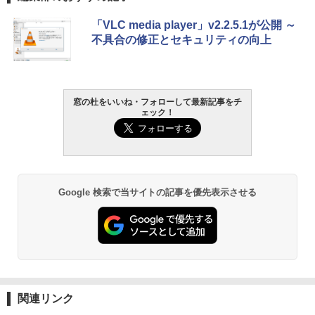
生成AIパスポート公式テキスト 第４版
Amazon Kindle Paperwhite (16GB) 7イ
「VLC media player」v2.2.5.1が公開 ～
ンチディスプレイ、色調調節ライト、12
不具合の修正とセキュリティの向上
週間持続バッテリー、広告なし、ブラッ
￥1,766
ク
￥22,980
窓の杜をいいね・フォローして最新記事をチ
AIイラスト表現辞典: 思い通りの絵を引き
ェック！
出す プロンプトの言葉 AI画像生成シリー
Amazon Kindle - 目に優しい、かさばら
ズ (はぴーイラストLabo)
ない、大きな画面で読みやすい、6週間持
続バッテリー、6インチディスプレイ電子
書籍リーダー、ブラック、16GB、広告な
￥480
し
Google 検索で当サイトの記事を優先表示させる
￥16,980
ClaudeCode いちばんやさしい 教科書:
非エンジニア 初心者 素人 でも安心 使い
方 マニュアル AI副業にもコンテンツ作成
にもKindle出版にも！ 非エンジニアのた
Kindle Paperwhite シグニチャーエディ
めのAIコーディング入門シリーズ
ション (32GB) 7インチディスプレイ、明
るさ自動調整、色調調節ライト、12週間
持続バッテリー、広告なし、メタリック
￥99
ブラック
関連リンク
￥27,980
1冊ですべて身につくHTML & CSSとWe