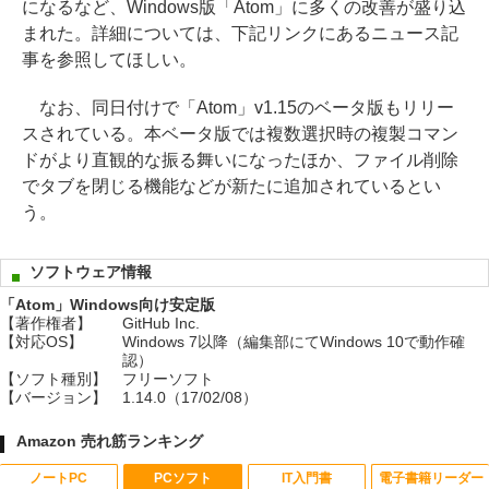
になるなど、Windows版「Atom」に多くの改善が盛り込
まれた。詳細については、下記リンクにあるニュース記
事を参照してほしい。
なお、同日付けで「Atom」v1.15のベータ版もリリー
スされている。本ベータ版では複数選択時の複製コマン
ドがより直観的な振る舞いになったほか、ファイル削除
でタブを閉じる機能などが新たに追加されているとい
う。
ソフトウェア情報
「Atom」Windows向け安定版
【著作権者】
GitHub Inc.
【対応OS】
Windows 7以降（編集部にてWindows 10で動作確
認）
【ソフト種別】
フリーソフト
【バージョン】
1.14.0（17/02/08）
Amazon 売れ筋ランキング
ノートPC
PCソフト
IT入門書
電子書籍リーダー