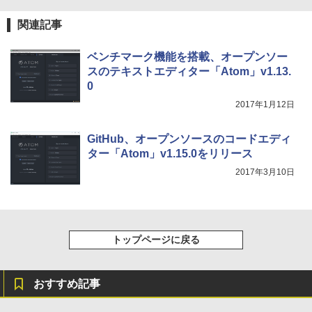
テリー、広告無し、ブラック (2025年発
売)
FM TOWNS ハイパー・カタログ: 本体ハ
関連記事
ードウェア・市販ソフトウェアのパーフ
￥31,980
ェクトリストと最新エミュレータ紹介
ベンチマーク機能を搭載、オープンソー
￥1,600
スのテキストエディター「Atom」v1.13.
New Amazon Kindle Scribe Colorsoft |
0
11インチカラーディスプレイ、64GBスト
2017年1月12日
レージ、ノート機能搭載、明るさ自動調
整、色調調節ライト、プレミアムペン付
き、グラファイト
GitHub、オープンソースのコードエディ
ター「Atom」v1.15.0をリリース
￥115,980
2017年3月10日
トップページに戻る
おすすめ記事