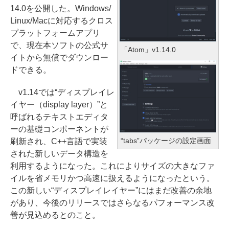
14.0を公開した。Windows/
Linux/Macに対応するクロス
プラットフォームアプリ
で、現在本ソフトの公式サ
「Atom」v1.14.0
イトから無償でダウンロー
ドできる。
v1.14では“ディスプレイレ
イヤー（display layer）”と
呼ばれるテキストエディタ
ーの基礎コンポーネントが
“tabs”パッケージの設定画面
刷新され、C++言語で実装
された新しいデータ構造を
利用するようになった。これによりサイズの大きなファ
イルを省メモリかつ高速に扱えるようになったという。
この新しい“ディスプレイレイヤー”にはまだ改善の余地
があり、今後のリリースではさらなるパフォーマンス改
善が見込めるとのこと。