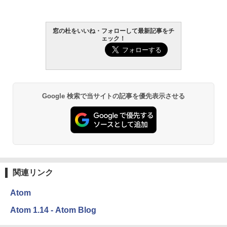
し
￥16,980
1冊ですべて身につくHTML & CSSとWe
窓の杜をいいね・フォローして最新記事をチ
ェック！
bデザイン入門講座［第2版］
Kindle Paperwhite シグニチャーエディ
ション (32GB) 7インチディスプレイ、明
￥1,292
るさ自動調整、色調調節ライト、12週間
持続バッテリー、広告なし、メタリック
ブラック
ClaudeCode いちばんやさしい 教科書:
Google 検索で当サイトの記事を優先表示させる
￥27,980
非エンジニア 初心者 素人 でも安心 使い
方 マニュアル AI副業にもコンテンツ作成
にもKindle出版にも！ 非エンジニアのた
めのAIコーディング入門シリーズ
Amazon Kindle Paperwhite (16GB) 7イ
ンチディスプレイ、色調調節ライト、12
￥99
週間持続バッテリー、広告なし、ブラッ
ク
関連リンク
￥22,980
AIイラスト表現辞典: 思い通りの絵を引き
出す プロンプトの言葉 AI画像生成シリー
Atom
ズ (はぴーイラストLabo)
Amazon Kindle Colorsoft | 16GBストレ
Atom 1.14 - Atom Blog
￥480
ージ、防水、7インチカラーディスプレ
イ、色調調節ライト、最大8週間持続バッ