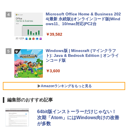
TB SSDストレージ、12MPセンターフレ
ームカメラ、日本語キーボード、Touch I
D - ミッドナイト
Microsoft Office Home & Business 202
4(最新 永続版)|オンラインコード版|Wind
￥278,800
ows11、10/mac対応|PC2台
￥39,582
【Amazon.co.jp限定】 HP ノートパソコ
ン 15-fd 15.6インチ 16GBメモリ 512GB
SSD インテル Core 5
Windows版 | Minecraft (マインクラフ
ト): Java & Bedrock Edition | オンライ
￥129,800
ンコード版
￥3,600
FMV ノートパソコン WE1-K3 (MS 365 P
ersonal/Copilotキー搭載/Win 11/15.6型/
Core i5/16GB/SSD 512GB/ホワイト) FM
Amazonランキングをもっと見る
VWK3E15W_AZ
編集部のおすすめ記事
￥139,880
生成AIパスポート公式テキスト 第４版
Amazon Kindle - 目に優しい、かさばら
64bit版インストーラーだけじゃない！
ない、大きな画面で読みやすい、6週間持
次期「Atom」にはWindows向けの改善
続バッテリー、6インチディスプレイ電子
￥1,766
が多数
書籍リーダー、マッチャ、16GB、広告な