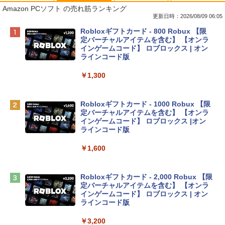
Amazon PCソフト の売れ筋ランキング
更新日時：2026/08/09 06:05
Apple 2026 MacBook Neo A18 Proチッ
Robloxギフトカード - 800 Robux 【限
プ搭載13インチノートブック：AIとAppl
定バーチャルアイテムを含む】 【オンラ
e Intelligenceのために設計、Liquid Ret
インゲームコード】 ロブロックス | オン
inaディスプレイ、8GBユニファイドメモ
ラインコード版
リ、512GB SSDストレージ、1080p Fac
eTime HDカメラ、Touch ID - インディ
￥1,300
ゴ
￥137,800
Robloxギフトカード - 1000 Robux 【限
定バーチャルアイテムを含む】 【オンラ
インゲームコード】 ロブロックス |オン
tomtoc 360°保護 15.6 16インチ パソコ
ラインコード版
ンケース Dell NEC Lavie ASUS HP dyna
book Lenovo対応
￥1,600
￥2,952
Robloxギフトカード - 2,000 Robux 【限
定バーチャルアイテムを含む】 【オンラ
Apple 2026 MacBook Air M5チップ搭載
インゲームコード】 ロブロックス | オン
13インチノートブック：AIとApple Intell
ラインコード版
igence、13.6インチLiquid Retinaディ
スプレイ、16GBユニファイドメモリ、1
￥3,200