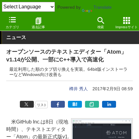
Powered by
Translate
窓の杜
オフィス・ドキュメント
テキストエディター
Windows
カテゴリ
過去記事
検索
Impressサイト
ニュース
オープンソースのテキストエディター「Atom」
v1.14が公開、一部にC++導入で高速化
最近利用した順のタブ切り換えを実装。64bit版インストーラ
ーなどWindows向け改善も
樽井 秀人
2017年2月9日 08:59
リスト
米GitHub Inc.は8日（現地
時間）、テキストエディタ
ー「Atom」の最新正式版v1.