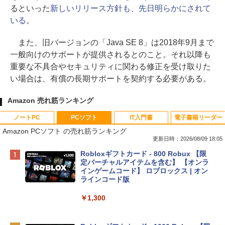
るといった
新しいリリース方針も、先日明らかにされて
いる
。
また、旧バージョンの「Java SE 8」は2018年9月まで
一般向けのサポートが提供されるとのこと。それ以降も
重要な不具合やセキュリティに関わる修正を受け取りた
い場合は、有償の長期サポートを契約する必要がある。
Amazon 売れ筋ランキング
ノートPC
PCソフト
IT入門書
電子書籍リーダー
Amazon PCソフト の売れ筋ランキング
更新日時：2026/08/09 18:05
Apple 2026 MacBook Neo A18 Proチッ
Robloxギフトカード - 800 Robux 【限
プ搭載13インチノートブック：AIとAppl
定バーチャルアイテムを含む】 【オンラ
e Intelligenceのために設計、Liquid Ret
インゲームコード】 ロブロックス | オン
inaディスプレイ、8GBユニファイドメモ
ラインコード版
リ、256GB SSDストレージ、1080p Fac
eTime HDカメラ - インディゴ
￥1,300
￥113,748