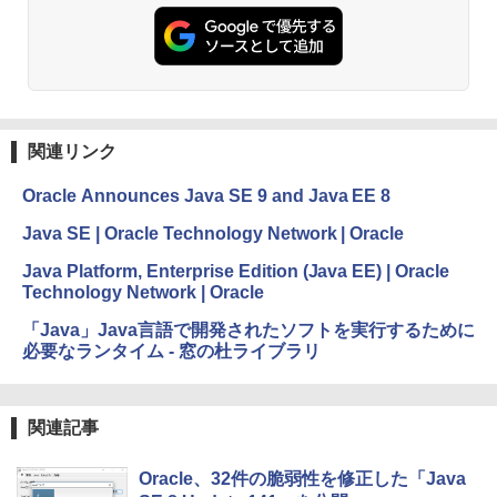
方 マニュアル AI副業にもコンテンツ作成
にもKindle出版にも！ 非エンジニアのた
めのAIコーディング入門シリーズ
Amazon Kindle Paperwhite (16GB) 7イ
ンチディスプレイ、色調調節ライト、12
￥99
週間持続バッテリー、広告なし、ブラッ
ク
関連リンク
￥22,980
AIイラスト表現辞典: 思い通りの絵を引き
出す プロンプトの言葉 AI画像生成シリー
Oracle Announces Java SE 9 and Java EE 8
ズ (はぴーイラストLabo)
Amazon Kindle Colorsoft | 16GBストレ
Java SE | Oracle Technology Network | Oracle
￥480
ージ、防水、7インチカラーディスプレ
イ、色調調節ライト、最大8週間持続バッ
Java Platform, Enterprise Edition (Java EE) | Oracle
テリー、広告無し、ブラック (2025年発
Technology Network | Oracle
売)
FM TOWNS ハイパー・カタログ: 本体ハ
ードウェア・市販ソフトウェアのパーフ
「Java」Java言語で開発されたソフトを実行するために
￥31,980
ェクトリストと最新エミュレータ紹介
必要なランタイム - 窓の杜ライブラリ
￥1,600
New Amazon Kindle Scribe Colorsoft |
11インチカラーディスプレイ、64GBスト
関連記事
レージ、ノート機能搭載、明るさ自動調
整、色調調節ライト、プレミアムペン付
き、グラファイト
Oracle、32件の脆弱性を修正した「Java