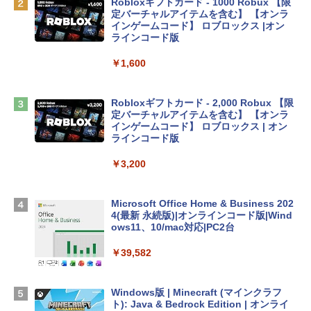
Robloxギフトカード - 1000 Robux 【限
定バーチャルアイテムを含む】 【オンラ
tomtoc 360°保護 15.6 16インチ パソコ
インゲームコード】 ロブロックス |オン
ンケース Dell NEC Lavie ASUS HP dyna
ラインコード版
book Lenovo対応
￥1,600
￥2,952
Robloxギフトカード - 2,000 Robux 【限
Apple 2026 MacBook Air M5チップ搭載
定バーチャルアイテムを含む】 【オンラ
13インチノートブック：AIとApple Intell
インゲームコード】 ロブロックス | オン
igence、13.6インチLiquid Retinaディ
ラインコード版
スプレイ、16GBユニファイドメモリ、1
TB SSDストレージ、12MPセンターフレ
￥3,200
ームカメラ、日本語キーボード、Touch I
D - ミッドナイト
Microsoft Office Home & Business 202
￥278,800
4(最新 永続版)|オンラインコード版|Wind
ows11、10/mac対応|PC2台
【Amazon.co.jp限定】 HP ノートパソコ
￥39,582
ン 15-fd 15.6インチ 16GBメモリ 512GB
SSD インテル Core 5
Windows版 | Minecraft (マインクラフ
￥129,800
ト): Java & Bedrock Edition | オンライ