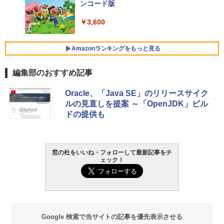
ンコード版
FMV ノートパソコン WE1-K3 (MS 365 P
￥3,600
ersonal/Copilotキー搭載/Win 11/15.6型/
Core i5/16GB/SSD 512GB/ホワイト) FM
VWK3E15W_AZ
Amazonランキングをもっと見る
￥139,880
編集部のおすすめ記事
生成AIパスポート公式テキスト 第４版
Amazon Kindle - 目に優しい、かさばら
Oracle、「Java SE」のリリースサイク
ない、大きな画面で読みやすい、6週間持
ルの見直しを提案 ～「OpenJDK」ビル
続バッテリー、6インチディスプレイ電子
￥1,766
ドの提供も
書籍リーダー、マッチャ、16GB、広告な
し
￥16,980
1冊ですべて身につくHTML & CSSとWe
窓の杜をいいね・フォローして最新記事をチ
ェック！
bデザイン入門講座［第2版］
Kindle Paperwhite シグニチャーエディ
ション (32GB) 7インチディスプレイ、明
￥1,292
るさ自動調整、色調調節ライト、12週間
持続バッテリー、広告なし、メタリック
ブラック
ClaudeCode いちばんやさしい 教科書:
Google 検索で当サイトの記事を優先表示させる
￥27,980
非エンジニア 初心者 素人 でも安心 使い