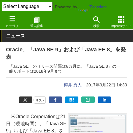
Powered by
Translate
窓の杜
システム・ファイル
ランタイム
Windows
カテゴリ
過去記事
検索
Impressサイト
ニュース
Oracle、「Java SE 9」および「Java EE 8」を発
表
「Java SE」のリリース間隔は6カ月に。「Java SE 8」の一
般サポートは2018年9月まで
樽井 秀人
2017年9月22日 14:33
リスト
米Oracle Corporationは21
日（現地時間）、「Java SE
9」および「Java EE 8」を