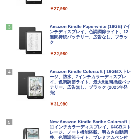
￥2,952
ClaudeCode いちばんやさしい 教科書:
￥27,980
非エンジニア 初心者 素人 でも安心 使い
方 マニュアル AI副業にもコンテンツ作成
Robloxギフトカード - 2,000 Robux 【限
にもKindle出版にも！ 非エンジニアのた
Apple 2026 MacBook Air M5チップ搭載
定バーチャルアイテムを含む】 【オンラ
めのAIコーディング入門シリーズ
13インチノートブック：AIとApple Intell
インゲームコード】 ロブロックス | オン
Amazon Kindle Paperwhite (16GB) 7イ
igence、13.6インチLiquid Retinaディ
ラインコード版
ンチディスプレイ、色調調節ライト、12
￥99
スプレイ、16GBユニファイドメモリ、1
週間持続バッテリー、広告なし、ブラッ
TB SSDストレージ、12MPセンターフレ
ク
￥3,200
ームカメラ、日本語キーボード、Touch I
D - ミッドナイト
￥22,980
AIイラスト表現辞典: 思い通りの絵を引き
出す プロンプトの言葉 AI画像生成シリー
Microsoft Office Home & Business 202
￥278,800
ズ (はぴーイラストLabo)
4(最新 永続版)|オンラインコード版|Wind
ows11、10/mac対応|PC2台
Amazon Kindle Colorsoft | 16GBストレ
￥480
ージ、防水、7インチカラーディスプレ
【Amazon.co.jp限定】 HP ノートパソコ
イ、色調調節ライト、最大8週間持続バッ
￥39,582
ン 15-fd 15.6インチ 16GBメモリ 512GB
テリー、広告無し、ブラック (2025年発
SSD インテル Core 5
売)
FM TOWNS ハイパー・カタログ: 本体ハ
ードウェア・市販ソフトウェアのパーフ
Windows版 | Minecraft (マインクラフ
￥129,800
￥31,980
ェクトリストと最新エミュレータ紹介
ト): Java & Bedrock Edition | オンライ
ンコード版
￥1,600
FMV ノートパソコン WE1-K3 (MS 365 P
New Amazon Kindle Scribe Colorsoft |
￥3,600
ersonal/Copilotキー搭載/Win 11/15.6型/
11インチカラーディスプレイ、64GBスト
Core i5/16GB/SSD 512GB/ホワイト) FM
レージ、ノート機能搭載、明るさ自動調
VWK3E15W_AZ
整、色調調節ライト、プレミアムペン付