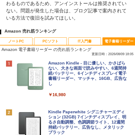
わるものであるため、アンインストールは推奨されてい
ない。問題が発生した場合は、ブログ記事で案内されて
いる方法で復旧を試みてほしい。
Amazon 売れ筋ランキング
ノートPC
PCソフト
IT入門書
電子書籍リーダー
Amazon 電子書籍リーダー の売れ筋ランキング
更新日時：2026/08/09 18:05
Apple 2026 MacBook Neo A18 Proチッ
Robloxギフトカード - 800 Robux 【限
生成AIパスポート公式テキスト 第４版
Amazon Kindle - 目に優しい、かさばら
プ搭載13インチノートブック：AIとAppl
定バーチャルアイテムを含む】 【オンラ
ない、大きな画面で読みやすい、6週間持
e Intelligenceのために設計、Liquid Ret
インゲームコード】 ロブロックス | オン
続バッテリー、6インチディスプレイ電子
￥1,766
inaディスプレイ、8GBユニファイドメモ
ラインコード版
書籍リーダー、マッチャ、16GB、広告な
リ、256GB SSDストレージ、1080p Fac
し
eTime HDカメラ - インディゴ
￥1,300
￥16,980
￥113,748
1冊ですべて身につくHTML & CSSとWe
bデザイン入門講座［第2版］
Robloxギフトカード - 1000 Robux 【限
定バーチャルアイテムを含む】 【オンラ
Kindle Paperwhite シグニチャーエディ
tomtoc 360°保護 15.6 16インチ パソコ
インゲームコード】 ロブロックス |オン
ション (32GB) 7インチディスプレイ、明
￥1,292
ンケース Dell NEC Lavie ASUS HP dyna
ラインコード版
るさ自動調整、色調調節ライト、12週間
book Lenovo対応
持続バッテリー、広告なし、メタリック
ブラック
￥1,600