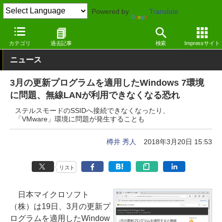
Powered by
Translate
窓の杜
インターネット
ネットワーク
Windows
カテゴリ
過去記事
検索
Impressサイト
ニュース
3月の更新プログラムを適用したWindows 7環境
に問題、無線LANが利用できなくなる恐れ
ステルスモードのSSIDへ接続できなくなったり、
「VMware」環境に問題が発生することも
樽井 秀人
2018年3月20日 15:53
リスト
日本マイクロソフト
（株）は19日、3月の更新プ
ログラムを適用したWindow