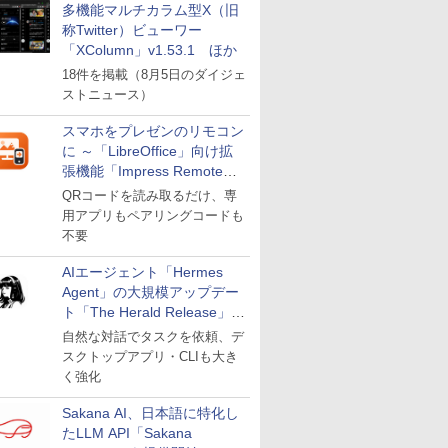
多機能マルチカラム型X（旧
称Twitter）ビューワー
「XColumn」v1.53.1 ほか
18件を掲載（8月5日のダイジェ
ストニュース）
スマホをプレゼンのリモコン
に ～「LibreOffice」向け拡
張機能「Impress Remote」
が公開
QRコードを読み取るだけ、専
用アプリもペアリングコードも
不要
AIエージェント「Hermes
Agent」の大規模アップデー
ト「The Herald Release」が
公開
自然な対話でタスクを依頼、デ
スクトップアプリ・CLIも大き
く強化
Sakana AI、日本語に特化し
たLLM API「Sakana