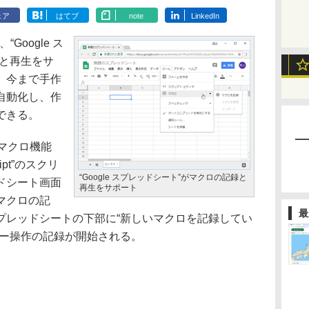
ェア
はてブ
note
LinkedIn
Google ス
録と再生をサ
。今まで手作
自動化し、作
できる。
のマクロ機能
ipt”のスクリ
“Google スプレッドシート”がマクロの記録と
ドシート画面
再生をサポート
マクロの記
最
プレッドシートの下部に“新しいマクロを記録してい
ザー操作の記録が開始される。