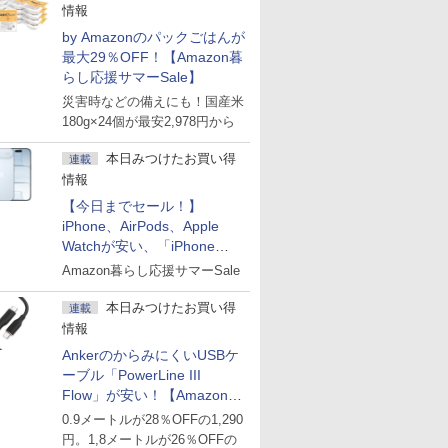
情報
by Amazonのパックごはんが
最大29％OFF！【Amazon暮
らし応援サマーSale】
災害時などの備えにも！国産米
180g×24個が最安2,978円から
本日みつけたお買い得
連載
情報
【今日までセール！】
iPhone、AirPods、Apple
Watchが安い、「iPhone
Air」256GB版が139,800円な
Amazon暮らし応援サマーSale
ど
本日みつけたお買い得
連載
情報
AnkerのからみにくいUSBケ
ーブル「PowerLine III
Flow」が安い！【Amazon暮
らし応援サマーSale】
0.9メートルが28％OFFの1,290
円。1,8メートルが26％OFFの