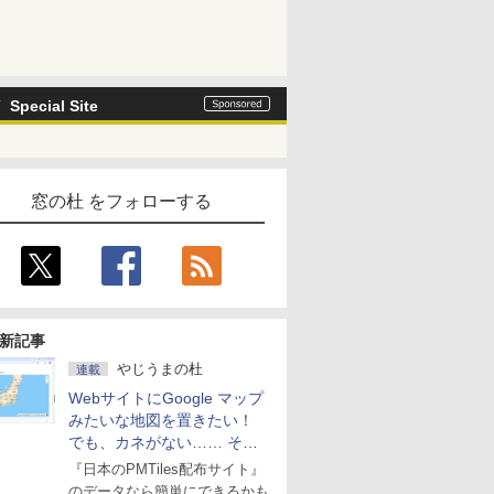
Special Site
窓の杜 をフォローする
新記事
やじうまの杜
連載
WebサイトにGoogle マップ
みたいな地図を置きたい！
でも、カネがない…… そん
な人に朗報！
『日本のPMTiles配布サイト』
のデータなら簡単にできるかも