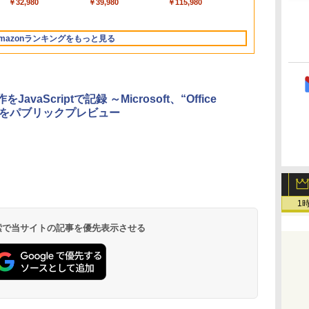
￥298,901
￥39,582
￥99
￥32,980
￥129,800
￥3,200
￥1,600
￥39,980
￥119,800
￥1,600
￥2,326
￥115,980
ン
Apple Intelligence、
版|Windows11、
マニュアル AI副業に
るさ自動調整、色調
512GB SSD インテ
インゲームコード】
フェクトリストと最
レイ、色調調節ライ
型/Core i5/16GB/SSD
ムコード】 ロブロック
ジ、ノート機能搭載、
13.6インチLiquid
10/mac対応|PC2台
もコンテンツ作成に
調節ライト、12週間
ル Core 5
ロブロックス | オン
新エミュレータ紹介
ト、最大8週間持続バ
512GB/ホワイト)
ス |オンラインコード
明るさ自動調整、色調
Retinaディスプレ
もKindle出版にも！
持続バッテリー、広
ラインコード版
ッテリー、広告無
FMVWK3E15W_AZ
版
調節ライト、プレミア
mazonランキングをもっと見る
な
イ、24GBユニファイ
非エンジニアのため
告なし、メタリック
し、ブラック (2025
ムペン付き、グラファ
ドメモリ、1TB SSD
のAIコーディング入
ブラック
年発売)
イト
ストレージ、12MPセ
門シリーズ
ンターフレームカメ
ラ、日本語キーボー
作をJavaScriptで記録 ～Microsoft、“Office
ド、Touch ID - スカ
ts”をパブリックプレビュー
イブルー
1
 検索で当サイトの記事を優先表示させる