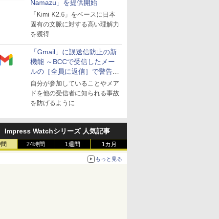
Namazu」を提供開始
「Kimi K2.6」をベースに日本
固有の文脈に対する高い理解力
を獲得
「Gmail」に誤送信防止の新
機能 ～BCCで受信したメー
ルの［全員に返信］で警告を
表示
自分が参加していることやメア
ドを他の受信者に知られる事故
を防げるように
Impress Watchシリーズ 人気記事
時間
24時間
1週間
1カ月
もっと見る