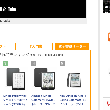
ne tasks
ソフト
IT入門書
電子書籍リーダー
の売れ筋ランキング
更新日時：2026/08/06 12:05
Apple 2026
Microsoft Office
ClaudeCode いちば
Kindle Paperwhite
【Amazon.co.jp限
Robloxギフトカード
FM TOWNS ハイパ
Amazon Kindle
FMV ノートパソコン
Robloxギフトカード -
1冊ですべて身につく
New Amazon Kindle
コ
MacBook Air M5チ
Home & Business
んやさしい 教科書:
シグニチャーエディ
定】 HP ノートパソ
- 2,000 Robux 【限
ー・カタログ: 本体
Colorsoft | 16GBス
WE1-K3 (MS 365
1000 Robux 【限定バ
HTML & CSSとWebデ
Scribe Colorsoft | 11
ップ搭載13インチノ
2024(最新 永続版)|オ
非エンジニア 初心者
ション (32GB) 7イン
コン 15-fd 15.6イン
定バーチャルアイテ
ハードウェア・市販
トレージ、防水、7イ
Personal/Copilotキー
ーチャルアイテムを含
ザイン入門講座［第2
インチカラーディスプ
持
ートブック：AIと
ンラインコード
素人 でも安心 使い方
チディスプレイ、明
チ 16GBメモリ
ムを含む】 【オンラ
ソフトウェアのパー
ンチカラーディスプ
搭載/Win 11/15.6
む】 【オンラインゲー
版］
レイ、64GBストレー