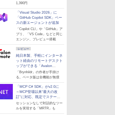
1,390円
「Visual Studio 2026」に
「GitHub Copilot SDK」ベー
スの新エージェントが追加
「Copilot CLI」や「GitHub」ア
プリ、「VS Code」などと同じ
エンジン、プレビュー搭載
レビュー
純日本製、手軽にインターネ
ット経由のリモートデスクト
ップができる「Avalon
remote」
「Brynhildr」の作者が手掛け
る。ベータ版は全機能が無償
「MCP C# SDK」がv2.0に
～MCP登場以来“最大の改
訂”に対応、既定でステート
レスへ
セッションなしで対話的なツー
ルを実現する「MRTR」も