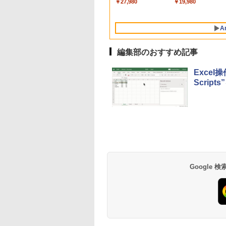
￥137,800
￥10,000
￥27,980
￥2,952
￥1,300
￥99
￥19,980
AIとApple
ラインコード]
ト、12週間持続バッ
dynabook Lenovo
ンゲームコード】 ロ
ズ (はぴーイラスト
続バッテリー、6イ
Intelligenceのために
テリー、広告なし、
対応
ブロックス | オンラ
Labo)
チディスプレイ電子
設計、Liquid Retina
ブラック
インコード版
書籍リーダー、ブラ
A
ディスプレイ、8GB
ック、16GB、広告
ユニファイドメモ
し
リ、512GB SSDスト
編集部のおすすめ記事
レージ、1080p
FaceTime HDカメ
Excel操
ラ、Touch ID - イン
Scrip
ディゴ
Google