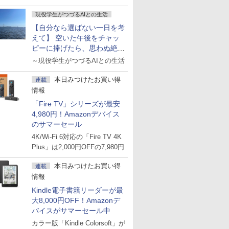
現役学生がつづるAIとの生活
【自分なら選ばない一日を考
えて】 空いた午後をチャッ
ピーに捧げたら、思わぬ絶景
に出会った話
～現役学生がつづるAIとの生活
本日みつけたお買い得
連載
情報
「Fire TV」シリーズが最安
4,980円！Amazonデバイス
のサマーセール
4K/Wi-Fi 6対応の「Fire TV 4K
Plus」は2,000円OFFの7,980円
本日みつけたお買い得
連載
情報
Kindle電子書籍リーダーが最
大8,000円OFF！Amazonデ
バイスがサマーセール中
カラー版「Kindle Colorsoft」が