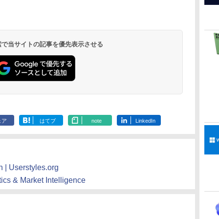
ClaudeCode いちば
Kindle Paperwhite
1冊ですべて身につく
Amazon Kindle
FM TOWNS ハイパ
New Amazon Kindle
んやさしい 教科書:
シグニチャーエディ
HTML & CSSとWeb
Colorsoft | 16GBス
ー・カタログ: 本体ハ
Scribe Colorsoft | 11
非エンジニア 初心者
ション (32GB) 7イン
デザイン入門講座
トレージ、防水、7イ
ードウェア・市販ソフ
インチカラーディスプ
持
素人 でも安心 使い方
チディスプレイ、明
［第2版］
ンチカラーディスプ
トウェアのパーフェク
レイ、64GBストレー
￥99
￥27,980
￥2,326
￥31,980
￥1,600
￥115,980
 検索で当サイトの記事を優先表示させる
ン
マニュアル AI副業に
るさ自動調整、色調
レイ、色調調節ライ
トリストと最新エミュ
ジ、ノート機能搭載、
もコンテンツ作成に
調節ライト、12週間
ト、最大8週間持続バ
レータ紹介
明るさ自動調整、色調
もKindle出版にも！
持続バッテリー、広
ッテリー、広告無
調節ライト、プレミア
な
非エンジニアのため
告なし、メタリック
し、ブラック (2025
ムペン付き、グラファ
のAIコーディング入
ブラック
年発売)
イト
門シリーズ
ェア
はてブ
note
LinkedIn
 | Userstyles.org
tics & Market Intelligence