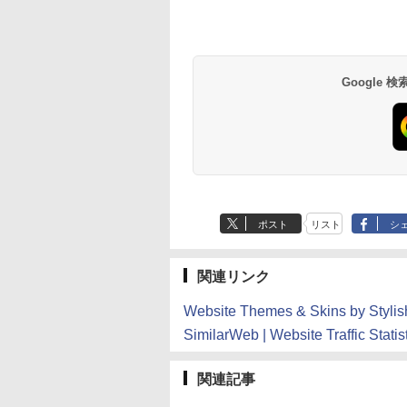
生成AIパスポート公
Amazon Kindle
AIイラスト表現辞典:
Amazon Kindle - 目
式テキスト 第４版
Paperwhite (16GB)
思い通りの絵を引き
に優しい、かさばら
7インチディスプレ
出す プロンプトの言
ない、大きな画面で
￥1,766
イ、色調調節ライ
葉 AI画像生成シリー
読みやすい、6週間
￥22,980
￥480
￥16,980
Google
ト、12週間持続バッ
ズ (はぴーイラスト
続バッテリー、6イ
テリー、広告なし、
Labo)
チディスプレイ電子
ブラック
書籍リーダー、ブラ
ック、16GB、広告
し
ポスト
リスト
シ
関連リンク
Website Themes & Skins by Stylish
SimilarWeb | Website Traffic Statis
関連記事