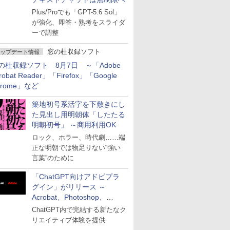
Plus/Proでも「GPT-5.6 Sol」
が強化、即答・熟考をスライダ
ーで調整
窓の杜収録ソフト
ップデート情報
の杜収録ソフト 8月7日 ～「Adobe
robat Reader」「Firefox」「Google
hrome」など
築地初号系活字を下敷きにし
た見出し用明朝体「したたる
明朝初号」 ～商用利用OK
ロック、ホラー、時代劇……端
正な明朝では物足りない“強い
言葉”のために
「ChatGPT向けアドビプラ
グイン」がリリース ～
Acrobat、Photoshop、
Premiereなどの機能を1つの
ChatGPT内で完結する新たなク
プラグインに統合
リエイティブ体験を提供