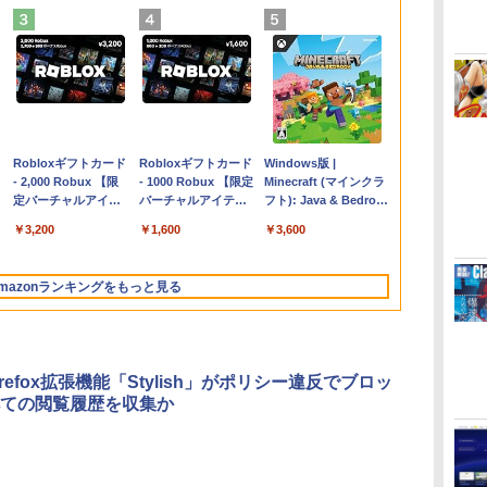
Apple 2026
Robloxギフトカード
【Amazon.co.jp限
Robloxギフトカード
FMV ノートパソコン
Windows版 |
コ
MacBook Air M5チ
- 2,000 Robux 【限
定】 HP ノートパソ
- 1000 Robux 【限定
WE1-K3 (MS 365
Minecraft (マインクラ
ップ搭載13インチノ
定バーチャルアイテ
コン 15-fd 15.6イン
バーチャルアイテム
Personal/Copilotキー
フト): Java & Bedrock
ートブック：AIと
ムを含む】 【オンラ
チ 16GBメモリ
を含む】 【オンライ
搭載/Win 11/15.6
Edition | オンラインコ
￥298,901
￥3,200
￥129,800
￥1,600
￥139,880
￥3,600
Apple Intelligence、
インゲームコード】
512GB SSD インテ
ンゲームコード】 ロ
型/Core i5/16GB/SSD
ード版
13.6インチLiquid
ロブロックス | オン
ル Core 5
ブロックス |オンライ
512GB/ホワイト)
Retinaディスプレ
ラインコード版
ンコード版
FMVWK3E15W_AZ
mazonランキングをもっと見る
イ、24GBユニファイ
ドメモリ、1TB SSD
ストレージ、12MPセ
ンターフレームカメ
ラ、日本語キーボー
refox拡張機能「Stylish」がポリシー違反でブロッ
ド、Touch ID - ミッ
ての閲覧履歴を収集か
ドナイト