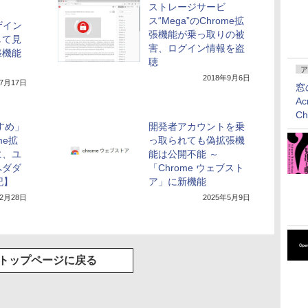
ストレージサービ
ス“Mega”のChrome拡
ザイン
張機能が乗っ取りの被
して見
害、ログイン情報を盗
張機能
聴
ア
2018年9月6日
年7月17日
窓
Ac
C
すすめ」
開発者アカウントを乗
me拡
っ取られても偽拡張機
に、ユ
能は公開不能 ～
へダダ
「Chrome ウェブスト
記】
ア」に新機能
年2月28日
2025年5月9日
トップページに戻る