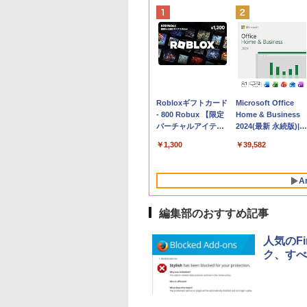
Apple 2026
Robloxギフトカード
tomtoc 360°保護
Microsoft Office
MacBook Neo A18
- 800 Robux 【限定
15.6 16インチ パソ
Home & Business
Proチップ搭載13イ
バーチャルアイテム
ンケース Dell NEC
2024(最新 永続版)|オ
ンチノートブック：
を含む】 【オンライ
Lavie ASUS HP
ンラインコード
￥162,598
￥1,300
￥2,952
￥39,582
AIとApple
ンゲームコード】 ロ
dynabook Lenovo
版|Windows11、
Intelligence、Liquid
ブロックス | オンラ
対応
10/mac対応|PC2台
Retinaディスプレ
インコード版
A
イ、8GBメモリ、
512GB SSD、1080p
FaceTime HDカメ
編集部のおすすめ記事
ラ、Touch ID - イン
ディゴ + 3年延長
人気のFi
AppleCare+ for 13イ
ク、すべ
ンチMacBook
Neo(A18 Pro)|ダウン
ロード版