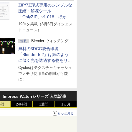
ZIP/7Z形式専用のシンプルな
圧縮・解凍ツール
「OnlyZIP」v1.018 ほか
19件を掲載（8月6日ダイジェス
トニュース）
Blender ウォッチング
連載
無料の3DCG統合環境
「Blender 5.2」は紙のよう
に薄く光を透過する物をリア
ルに表現
Cyclesはテクスチャキャッシュ
でメモリ使用量の削減が可能
に！
Impress Watchシリーズ 人気記事
時間
24時間
1週間
1カ月
もっと見る