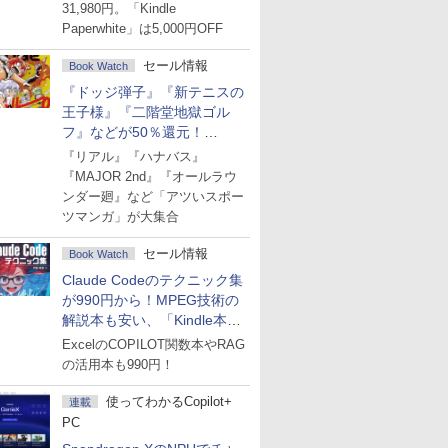
31,980円。「Kindle
Paperwhite」は5,000円OFF
セール情報
Book Watch
『ドッジ弾子』『新テニスの
王子様』『二階堂地獄ゴル
フ』などが50％還元！
Amazonマンガ週末セール
『リアル』『ハナバス』
『MAJOR 2nd』『オールラウ
ンダー廻』など「アツいスポー
ツマンガ」が大集合
セール情報
Book Watch
Claude Codeのテクニック集
が990円から！MPEG技術の
解説本も安い、「Kindle本サ
マーセール」第2弾開始！
ExcelのCOPILOT関数本やRAG
の活用本も990円！
使ってわかるCopilot+
連載
PC