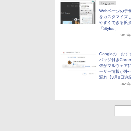
レビュー
Webページのデ
をカスタマイズ
やすくできる拡
「Stylus」
2018
Googleの「お
バッジ付きChro
張がマルウェア
ーザー情報が外
漏れ【3月8日追
2023