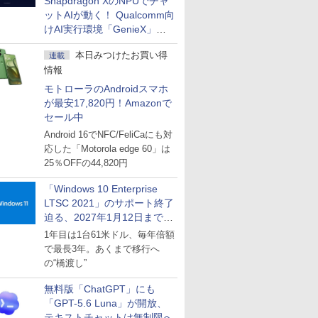
Snapdragon XのNPUでチャ
ットAIが動く！ Qualcomm向
けAI実行環境「GenieX」を
試してみた
本日みつけたお買い得
連載
情報
モトローラのAndroidスマホ
が最安17,820円！Amazonで
セール中
Android 16でNFC/FeliCaにも対
応した「Motorola edge 60」は
25％OFFの44,820円
「Windows 10 Enterprise
LTSC 2021」のサポート終了
迫る、2027年1月12日まで
～ESUは9月1日から販売
1年目は1台61米ドル、毎年倍額
で最長3年。あくまで移行へ
の“橋渡し”
無料版「ChatGPT」にも
「GPT-5.6 Luna」が開放、
テキストチャットは無制限へ