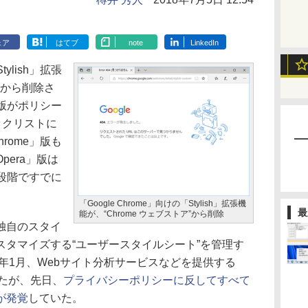
ェア
はてブ
note
LinkedIn
tylish」拡張
ア”から削除さ
」版がポリシー
ブロックリストに
hrome」版も
era」版は
た段階ですでに
「Google Chrome」向けの「Stylish」拡張機
最
能が、“Chrome ウェブストア”から削除
に独自のスタイ
スタマイズする“ユーザースタイルシート”を管理す
7年1月、Webサイト分析サービスなどを提供する
されたが、先日、
プライバシーポリシーに反してすべて
が発覚
していた。