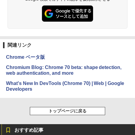
非エンジニア 初心者 素人 でも安心 使い
方 マニュアル AI副業にもコンテンツ作成
にもKindle出版にも！ 非エンジニアのた
Kindle Paperwhite シグニチャーエディ
めのAIコーディング入門シリーズ
ション (32GB) 7インチディスプレイ、明
るさ自動調整、色調調節ライト、12週間
持続バッテリー、広告なし、メタリック
￥99
ブラック
関連リンク
￥32,980
1冊ですべて身につくHTML & CSSとWe
bデザイン入門講座［第2版］
Chrome ベータ版
Amazon Kindle Colorsoft | 16GBストレ
￥2,326
Chromium Blog: Chrome 70 beta: shape detection,
ージ、防水、7インチカラーディスプレ
web authentication, and more
イ、色調調節ライト、最大8週間持続バッ
テリー、広告無し、ブラック (2025年発
What's New In DevTools (Chrome 70) | Web | Google
売)
FM TOWNS ハイパー・カタログ: 本体ハ
Developers
ードウェア・市販ソフトウェアのパーフ
￥39,980
ェクトリストと最新エミュレータ紹介
￥1,600
トップページに戻る
New Amazon Kindle Scribe Colorsoft |
11インチカラーディスプレイ、64GBスト
レージ、ノート機能搭載、明るさ自動調
整、色調調節ライト、プレミアムペン付
おすすめ記事
き、グラファイト