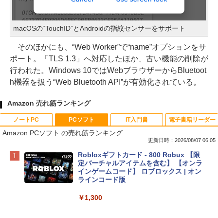
macOSの“TouchID”とAndroidの指紋センサーをサポート
そのほかにも、“Web Worker”で“name”オプションをサ
ポート。「TLS 1.3」へ対応したほか、古い機能の削除が
行われた。Windows 10ではWebブラウザーからBluetoot
h機器を扱う“Web Bluetooth API”が有効化されている。
Amazon 売れ筋ランキング
ノートPC
PCソフト
IT入門書
電子書籍リーダー
Amazon PCソフト の売れ筋ランキング
更新日時：2026/08/07 06:05
Apple 2026 MacBook Neo A18 Proチッ
Robloxギフトカード - 800 Robux 【限
プ搭載13インチノートブック：AIとAppl
定バーチャルアイテムを含む】 【オンラ
e Intelligence、Liquid Retinaディスプ
インゲームコード】 ロブロックス | オン
レイ、8GBメモリ、512GB SSD、1080p
ラインコード版
FaceTime HDカメラ、Touch ID - インデ
ィゴ + 3年延長 AppleCare+ for 13インチ
￥1,300
MacBook Neo(A18 Pro)|ダウンロード版