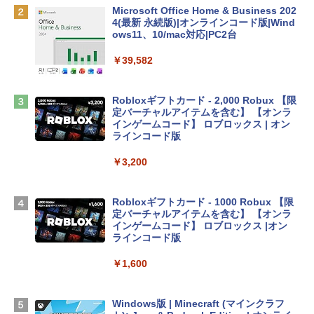
￥162,598
Microsoft Office Home & Business 202
4(最新 永続版)|オンラインコード版|Wind
ows11、10/mac対応|PC2台
tomtoc 360°保護 15.6 16インチ パソコ
ンケース Dell NEC Lavie ASUS HP dyna
￥39,582
book Lenovo対応
￥2,952
Robloxギフトカード - 2,000 Robux 【限
定バーチャルアイテムを含む】 【オンラ
インゲームコード】 ロブロックス | オン
Apple 2026 MacBook Air M5チップ搭載
ラインコード版
13インチノートブック：AIとApple Intell
igence、13.6インチLiquid Retinaディ
￥3,200
スプレイ、24GBユニファイドメモリ、1
TB SSD、12MPセンターフレームカメ
ラ、Touch ID - ミッドナイト + 3年延長
Robloxギフトカード - 1000 Robux 【限
AppleCare+ for 13インチMacBook Air
定バーチャルアイテムを含む】 【オンラ
(M5)|ダウンロード版
インゲームコード】 ロブロックス |オン
ラインコード版
￥347,600
￥1,600
【Amazon.co.jp限定】 HP ノートパソコ
ン 15-fd 15.6インチ 16GBメモリ 512GB
Windows版 | Minecraft (マインクラフ
SSD インテル Core 5