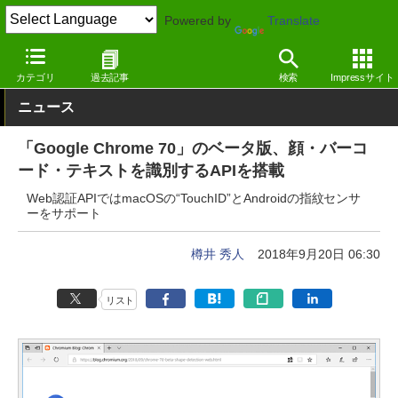
Powered by
Translate
窓の杜
インターネット
Webブラウザー
Windows
カテゴリ
過去記事
検索
Impressサイト
ニュース
「Google Chrome 70」のベータ版、顔・バーコ
ード・テキストを識別するAPIを搭載
Web認証APIではmacOSの“TouchID”とAndroidの指紋センサ
ーをサポート
樽井 秀人
2018年9月20日 06:30
リスト