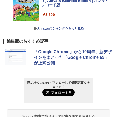
ト): Java & Bedrock Edition | オンライ
ンコード版
￥129,800
￥3,600
FMV ノートパソコン WE1-K3 (MS 365 P
ersonal/Copilotキー搭載/Win 11/15.6型/
Amazonランキングをもっと見る
Core i5/16GB/SSD 512GB/ホワイト) FM
VWK3E15W_AZ
編集部のおすすめ記事
￥123,400
生成AIパスポート公式テキスト 第４版
Amazon Kindle Paperwhite (16GB) 7イ
「Google Chrome」から10周年、新デザ
ンチディスプレイ、色調調節ライト、12
インをまとった「Google Chrome 69」
週間持続バッテリー、広告なし、ブラッ
￥1,766
が正式公開
ク
￥27,980
AIイラスト表現辞典: 思い通りの絵を引き
窓の杜をいいね・フォローして最新記事をチ
ェック！
出す プロンプトの言葉 AI画像生成シリー
Amazon Kindle - 目に優しい、かさばら
ズ (はぴーイラストLabo)
ない、大きな画面で読みやすい、6週間持
続バッテリー、6インチディスプレイ電子
書籍リーダー、ブラック、16GB、広告な
￥480
し
￥19,980
ClaudeCode いちばんやさしい 教科書:
Google 検索で当サイトの記事を優先表示させる