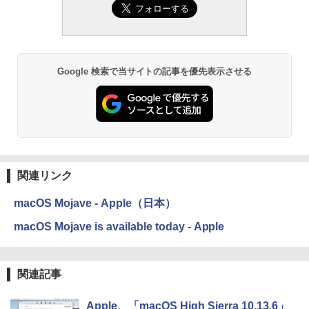
ズ (はぴーイラストLabo)
ない、大きな画面で読みやすい、6週間持
続バッテリー、6インチディスプレイ電子
書籍リーダー、マッチャ、16GB、広告な
￥480
し
￥16,980
ClaudeCode いちばんやさしい 教科書:
Google 検索で当サイトの記事を優先表示させる
非エンジニア 初心者 素人 でも安心 使い
方 マニュアル AI副業にもコンテンツ作成
にもKindle出版にも！ 非エンジニアのた
Kindle Paperwhite シグニチャーエディ
めのAIコーディング入門シリーズ
ション (32GB) 7インチディスプレイ、明
るさ自動調整、色調調節ライト、12週間
持続バッテリー、広告なし、メタリック
￥99
ブラック
関連リンク
￥27,980
1冊ですべて身につくHTML & CSSとWe
bデザイン入門講座［第2版］
macOS Mojave - Apple（日本）
Amazon Kindle Colorsoft | 16GBストレ
￥1,292
macOS Mojave is available today - Apple
ージ、防水、7インチカラーディスプレ
イ、色調調節ライト、最大8週間持続バッ
テリー、広告無し、ブラック (2025年発
売)
FM TOWNS ハイパー・カタログ: 本体ハ
関連記事
ードウェア・市販ソフトウェアのパーフ
￥31,980
ェクトリストと最新エミュレータ紹介
Apple、「macOS High Sierra 10.13.6」