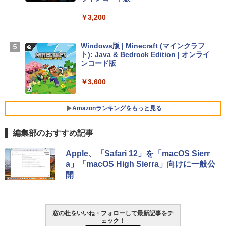
【Amazon.co.jp限定】 HP ノートパソコ
￥3,200
ン 15-fd 15.6インチ 16GBメモリ 512GB
SSD インテル Core 5
Windows版 | Minecraft (マインクラフ
￥129,800
ト): Java & Bedrock Edition | オンライ
ンコード版
FMV ノートパソコン WE1-K3 (MS 365 P
￥3,600
ersonal/Copilotキー搭載/Win 11/15.6型/
Core i5/16GB/SSD 512GB/ホワイト) FM
VWK3E15W_AZ
Amazonランキングをもっと見る
￥139,880
編集部のおすすめ記事
生成AIパスポート公式テキスト 第４版
Amazon Kindle Paperwhite (16GB) 7イ
Apple、「Safari 12」を「macOS Sierr
ンチディスプレイ、色調調節ライト、12
a」「macOS High Sierra」向けに一般公
週間持続バッテリー、広告なし、ブラッ
￥1,766
開
ク
￥22,980
AIイラスト表現辞典: 思い通りの絵を引き
窓の杜をいいね・フォローして最新記事をチ
ェック！
出す プロンプトの言葉 AI画像生成シリー
Amazon Kindle - 目に優しい、かさばら