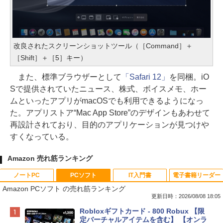
改良されたスクリーンショットツール（［Command］＋
［Shift］＋［5］キー）
また、標準ブラウザーとして
「Safari 12」
を同梱。iO
Sで提供されていたニュース、株式、ボイスメモ、ホー
ムといったアプリがmacOSでも利用できるようになっ
た。アプリストア“Mac App Store”のデザインもあわせて
再設計されており、目的のアプリケーションが見つけや
すくなっている。
Amazon 売れ筋ランキング
ノートPC
PCソフト
IT入門書
電子書籍リーダー
Amazon PCソフト の売れ筋ランキング
更新日時：2026/08/08 18:05
Apple 2026 MacBook Neo A18 Proチッ
Robloxギフトカード - 800 Robux 【限
プ搭載13インチノートブック：AIとAppl
定バーチャルアイテムを含む】 【オンラ