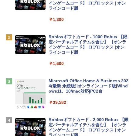
e Intelligenceのために設計、Liquid Ret
インゲームコード】 ロブロックス | オン
inaディスプレイ、8GBユニファイドメモ
ラインコード版
リ、512GB SSDストレージ、1080p Fac
eTime HDカメラ、Touch ID - シルバー
￥1,300
￥131,111
Robloxギフトカード - 1000 Robux 【限
定バーチャルアイテムを含む】 【オンラ
tomtoc 360°保護 15.6 16インチ パソコ
インゲームコード】 ロブロックス |オン
ンケース Dell NEC Lavie ASUS HP dyna
ラインコード版
book Lenovo対応
￥1,600
￥2,952
Microsoft Office Home & Business 202
Apple 2026 MacBook Air M5チップ搭載
4(最新 永続版)|オンラインコード版|Wind
13インチノートブック：AIとApple Intell
ows11、10/mac対応|PC2台
igence、13.6インチLiquid Retinaディ
スプレイ、16GBユニファイドメモリ、1
￥39,582
TB SSDストレージ、12MPセンターフレ
ームカメラ、日本語キーボード、Touch I
D - ミッドナイト
Robloxギフトカード - 2,000 Robux 【限
定バーチャルアイテムを含む】 【オンラ
￥278,800
インゲームコード】 ロブロックス | オン
ラインコード版