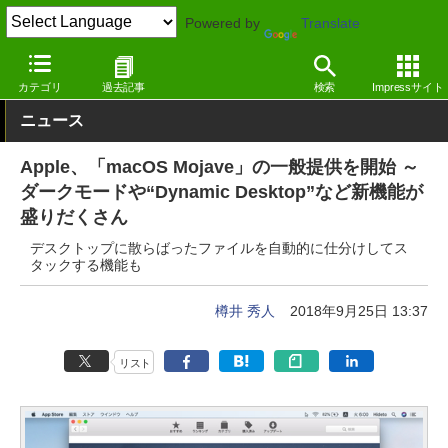
Powered by
Translate
窓の杜
システム・ファイル
システム
Mac
カテゴリ
過去記事
検索
Impressサイト
ニュース
Apple、「macOS Mojave」の一般提供を開始 ～
ダークモードや“Dynamic Desktop”など新機能が
盛りだくさん
デスクトップに散らばったファイルを自動的に仕分けしてス
タックする機能も
樽井 秀人
2018年9月25日 13:37
リスト