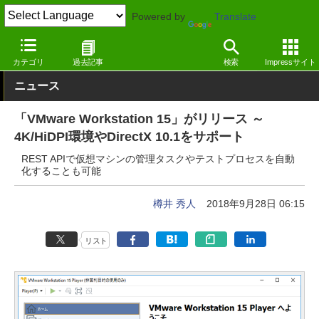
Powered by
Translate
窓の杜
システム・ファイル
システム
Windows
カテゴリ
過去記事
検索
Impressサイト
ニュース
「VMware Workstation 15」がリリース ～
4K/HiDPI環境やDirectX 10.1をサポート
REST APIで仮想マシンの管理タスクやテストプロセスを自動
化することも可能
樽井 秀人
2018年9月28日 06:15
リスト