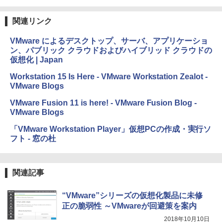
ブラック
関連リンク
￥27,980
1冊ですべて身につくHTML & CSSとWe
bデザイン入門講座［第2版］
VMware によるデスクトップ、サーバ、アプリケーショ
ン、パブリック クラウドおよびハイブリッド クラウドの
Amazon Kindle Colorsoft | 16GBストレ
￥1,292
仮想化 | Japan
ージ、防水、7インチカラーディスプレ
イ、色調調節ライト、最大8週間持続バッ
Workstation 15 Is Here - VMware Workstation Zealot -
テリー、広告無し、ブラック (2025年発
VMware Blogs
売)
FM TOWNS ハイパー・カタログ: 本体ハ
ードウェア・市販ソフトウェアのパーフ
VMware Fusion 11 is here! - VMware Fusion Blog -
￥31,980
ェクトリストと最新エミュレータ紹介
VMware Blogs
￥1,600
「VMware Workstation Player」仮想PCの作成・実行ソ
New Amazon Kindle Scribe Colorsoft |
フト - 窓の杜
11インチカラーディスプレイ、64GBスト
レージ、ノート機能搭載、明るさ自動調
整、色調調節ライト、プレミアムペン付
き、グラファイト
関連記事
￥115,980
“VMware”シリーズの仮想化製品に未修
正の脆弱性 ～VMwareが回避策を案内
2018年10月10日