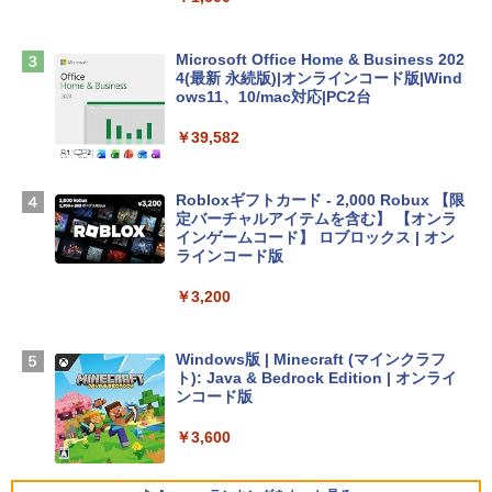
￥2,952
Microsoft Office Home & Business 202
Apple 2026 MacBook Air M5チップ搭載
4(最新 永続版)|オンラインコード版|Wind
13インチノートブック：AIとApple Intell
ows11、10/mac対応|PC2台
igence、13.6インチLiquid Retinaディ
スプレイ、16GBユニファイドメモリ、1
￥39,582
TB SSDストレージ、12MPセンターフレ
ームカメラ、日本語キーボード、Touch I
D - ミッドナイト
Robloxギフトカード - 2,000 Robux 【限
定バーチャルアイテムを含む】 【オンラ
￥278,800
インゲームコード】 ロブロックス | オン
ラインコード版
【Amazon.co.jp限定】 HP ノートパソコ
￥3,200
ン 15-fd 15.6インチ 16GBメモリ 512GB
SSD インテル Core 5
Windows版 | Minecraft (マインクラフ
￥129,800
ト): Java & Bedrock Edition | オンライ
ンコード版
FMV ノートパソコン WE1-K3 (MS 365 P
￥3,600
ersonal/Copilotキー搭載/Win 11/15.6型/
Core i5/16GB/SSD 512GB/ホワイト) FM
VWK3E15W_AZ