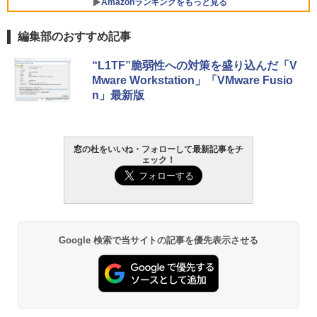
Amazonランキングをもっと見る
￥139,880
編集部のおすすめ記事
生成AIパスポート公式テキスト 第４版
Amazon Kindle Paperwhite (16GB) 7イ
“L1TF”脆弱性への対策を盛り込んだ「V
ンチディスプレイ、色調調節ライト、12
Mware Workstation」「VMware Fusio
週間持続バッテリー、広告なし、ブラッ
￥1,766
n」最新版
ク
￥22,980
AIイラスト表現辞典: 思い通りの絵を引き
窓の杜をいいね・フォローして最新記事をチ
ェック！
出す プロンプトの言葉 AI画像生成シリー
Amazon Kindle - 目に優しい、かさばら
ズ (はぴーイラストLabo)
ない、大きな画面で読みやすい、6週間持
続バッテリー、6インチディスプレイ電子
書籍リーダー、マッチャ、16GB、広告な
￥480
し
￥16,980
ClaudeCode いちばんやさしい 教科書:
Google 検索で当サイトの記事を優先表示させる
非エンジニア 初心者 素人 でも安心 使い
方 マニュアル AI副業にもコンテンツ作成
にもKindle出版にも！ 非エンジニアのた
Kindle Paperwhite シグニチャーエディ
めのAIコーディング入門シリーズ
ション (32GB) 7インチディスプレイ、明
るさ自動調整、色調調節ライト、12週間
持続バッテリー、広告なし、メタリック
￥99