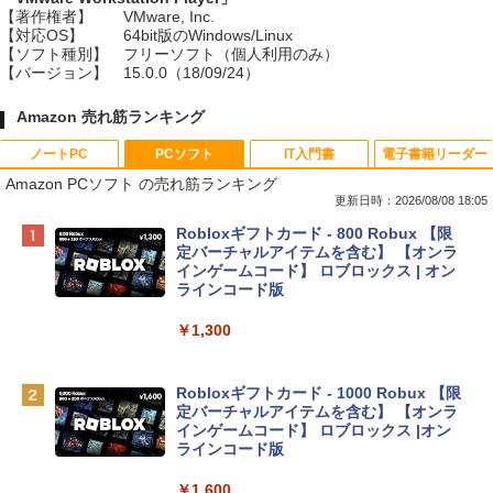
【著作権者】
VMware, Inc.
【対応OS】
64bit版のWindows/Linux
【ソフト種別】
フリーソフト（個人利用のみ）
【バージョン】
15.0.0（18/09/24）
Amazon 売れ筋ランキング
ノートPC
PCソフト
IT入門書
電子書籍リーダー
Amazon PCソフト の売れ筋ランキング
更新日時：2026/08/08 18:05
Apple 2026 MacBook Neo A18 Proチッ
Robloxギフトカード - 800 Robux 【限
プ搭載13インチノートブック：AIとAppl
定バーチャルアイテムを含む】 【オンラ
e Intelligenceのために設計、Liquid Ret
インゲームコード】 ロブロックス | オン
inaディスプレイ、8GBユニファイドメモ
ラインコード版
リ、512GB SSDストレージ、1080p Fac
eTime HDカメラ、Touch ID - シルバー
￥1,300
￥131,111
Robloxギフトカード - 1000 Robux 【限
定バーチャルアイテムを含む】 【オンラ
tomtoc 360°保護 15.6 16インチ パソコ
インゲームコード】 ロブロックス |オン
ンケース Dell NEC Lavie ASUS HP dyna
ラインコード版
book Lenovo対応
￥1,600