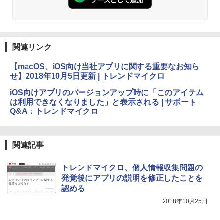
めのAIコーディング入門シリーズ
インゲームコード】 ロブロックス | オン
Amazon Kindle Paperwhite (16GB) 7イ
ラインコード版
ンチディスプレイ、色調調節ライト、12
￥99
週間持続バッテリー、広告なし、ブラッ
ク
￥3,200
関連リンク
￥22,980
AIイラスト表現辞典: 思い通りの絵を引き
出す プロンプトの言葉 AI画像生成シリー
Microsoft Office Home & Business 202
【macOS、iOS向け当社アプリに関する重要なお知ら
ズ (はぴーイラストLabo)
4(最新 永続版)|オンラインコード版|Wind
せ】2018年10月5日更新 | トレンドマイクロ
ows11、10/mac対応|PC2台
Amazon Kindle Colorsoft | 16GBストレ
￥480
ージ、防水、7インチカラーディスプレ
iOS向けアプリのバージョンアップ時に「このアイテム
イ、色調調節ライト、最大8週間持続バッ
￥39,582
は利用できなくなりました」と表示される | サポート
テリー、広告無し、ブラック (2025年発
Q&A：トレンドマイクロ
売)
FM TOWNS ハイパー・カタログ: 本体ハ
ードウェア・市販ソフトウェアのパーフ
Windows版 | Minecraft (マインクラフ
￥31,980
ェクトリストと最新エミュレータ紹介
ト): Java & Bedrock Edition | オンライ
ンコード版
関連記事
￥1,600
New Amazon Kindle Scribe Colorsoft |
￥3,600
11インチカラーディスプレイ、64GBスト
トレンドマイクロ、個人情報収集問題の
レージ、ノート機能搭載、明るさ自動調
発覚後にアプリの説明を修正したことを
整、色調調節ライト、プレミアムペン付
認める
き、グラファイト
2018年10月25日
￥115,980