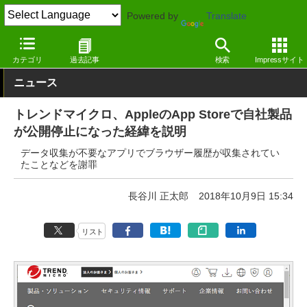
Powered by
Translate
窓の杜
セキュリティ
セキュリティ
iOS
カテゴリ
過去記事
検索
Impressサイト
ニュース
トレンドマイクロ、AppleのApp Storeで自社製品
が公開停止になった経緯を説明
データ収集が不要なアプリでブラウザー履歴が収集されてい
たことなどを謝罪
長谷川 正太郎
2018年10月9日 15:34
リスト