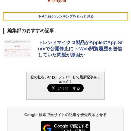
￥139,880
Amazonランキングをもっと見る
編集部のおすすめ記事
Robloxギフトカード - 800 Robux 【限
生成AIパスポート公式テキスト 第４版
Amazon Kindle - 目に優しい、かさばら
トレンドマイクロ製品がAppleのApp St
定バーチャルアイテムを含む】 【オンラ
ない、大きな画面で読みやすい、6週間持
oreで公開停止に ～Web閲覧履歴を送信
インゲームコード】 ロブロックス | オン
続バッテリー、6インチディスプレイ電子
￥1,766
していた問題が原因か
ラインコード版
書籍リーダー、マッチャ、16GB、広告な
し
￥1,300
￥16,980
1冊ですべて身につくHTML & CSSとWe
窓の杜をいいね・フォローして最新記事をチ
ェック！
bデザイン入門講座［第2版］
Robloxギフトカード - 1000 Robux 【限
定バーチャルアイテムを含む】 【オンラ
Kindle Paperwhite シグニチャーエディ
インゲームコード】 ロブロックス |オン
ション (32GB) 7インチディスプレイ、明
￥1,292
ラインコード版
るさ自動調整、色調調節ライト、12週間
持続バッテリー、広告なし、メタリック
ブラック
￥1,600
ClaudeCode いちばんやさしい 教科書:
Google 検索で当サイトの記事を優先表示させる
￥27,980
非エンジニア 初心者 素人 でも安心 使い
方 マニュアル AI副業にもコンテンツ作成
Robloxギフトカード - 2,000 Robux 【限
にもKindle出版にも！ 非エンジニアのた
定バーチャルアイテムを含む】 【オンラ