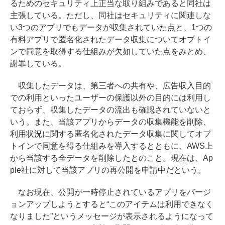
るためのセキュリティ上正当な取り組みであると同社は
主張している。ただし、同社はセキュリティに関連しな
い3つのアプリでもデータが収集されていた点と、1つの
有料アプリで匿名化されたデータ収集についてオプトイ
ンで同意を取得する仕組みが欠如していた点をみとめ、
謝罪している。
収集したデータは、第三者への共有や、広告収入目的
での利用といったユーザーの保護以外の目的には利用し
ておらず、収集したデータの流出も確認されていないと
いう。また、当該アプリからデータの収集機能を削除、
利用状況に関する匿名化されたデータ収集に関してオプ
トインで同意を得る仕組みを導入するとともに、AWS上
から当該する全データを削除したとのこと。現在は、Ap
ple社に対して当該アプリの再公開を申請中だという。
なお現在、公開が一時停止されているアプリをバージ
ョンアップしようとすると“このアイテムは利用できなく
なりました”というメッセージが表示されるようになって