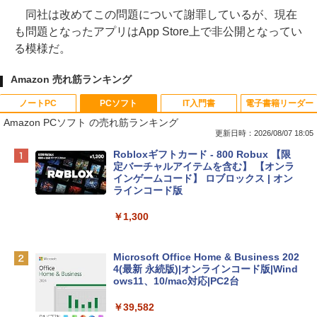
同社は改めてこの問題について謝罪しているが、現在
も問題となったアプリはApp Store上で非公開となってい
る模様だ。
Amazon 売れ筋ランキング
ノートPC
PCソフト
IT入門書
電子書籍リーダー
Amazon PCソフト の売れ筋ランキング
更新日時：2026/08/07 18:05
Apple 2026 MacBook Neo A18 Proチッ
Robloxギフトカード - 800 Robux 【限
プ搭載13インチノートブック：AIとAppl
定バーチャルアイテムを含む】 【オンラ
e Intelligence、Liquid Retinaディスプ
インゲームコード】 ロブロックス | オン
レイ、8GBメモリ、512GB SSD、1080p
ラインコード版
FaceTime HDカメラ、Touch ID - インデ
ィゴ + 3年延長 AppleCare+ for 13インチ
￥1,300
MacBook Neo(A18 Pro)|ダウンロード版
￥162,598
Microsoft Office Home & Business 202
4(最新 永続版)|オンラインコード版|Wind
ows11、10/mac対応|PC2台
tomtoc 360°保護 15.6 16インチ パソコ
ンケース Dell NEC Lavie ASUS HP dyna
￥39,582
book Lenovo対応