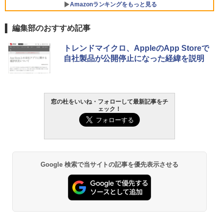
Core i5/16GB/SSD 512GB/ホワイト) FM
Amazonランキングをもっと見る
VWK3E15W_AZ
編集部のおすすめ記事
￥139,880
生成AIパスポート公式テキスト 第４版
Amazon Kindle Paperwhite (16GB) 7イ
トレンドマイクロ、AppleのApp Storeで
ンチディスプレイ、色調調節ライト、12
自社製品が公開停止になった経緯を説明
週間持続バッテリー、広告なし、ブラッ
￥1,766
ク
￥22,980
窓の杜をいいね・フォローして最新記事をチ
AIイラスト表現辞典: 思い通りの絵を引き
ェック！
出す プロンプトの言葉 AI画像生成シリー
Amazon Kindle - 目に優しい、かさばら
ズ (はぴーイラストLabo)
ない、大きな画面で読みやすい、6週間持
続バッテリー、6インチディスプレイ電子
書籍リーダー、ブラック、16GB、広告な
￥480
し
Google 検索で当サイトの記事を優先表示させる
￥16,980
ClaudeCode いちばんやさしい 教科書:
非エンジニア 初心者 素人 でも安心 使い
方 マニュアル AI副業にもコンテンツ作成
にもKindle出版にも！ 非エンジニアのた
Kindle Paperwhite シグニチャーエディ
めのAIコーディング入門シリーズ
ション (32GB) 7インチディスプレイ、明
るさ自動調整、色調調節ライト、12週間