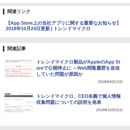
持続バッテリー、広告なし、メタリック
￥99
ブラック
関連リンク
￥27,980
1冊ですべて身につくHTML & CSSとWe
bデザイン入門講座［第2版］
【App Store上の当社アプリに関する重要なお知らせ】
2018年10月24日更新 | トレンドマイクロ
Amazon Kindle Colorsoft | 16GBストレ
￥1,292
ージ、防水、7インチカラーディスプレ
イ、色調調節ライト、最大8週間持続バッ
テリー、広告無し、ブラック (2025年発
関連記事
売)
FM TOWNS ハイパー・カタログ: 本体ハ
ードウェア・市販ソフトウェアのパーフ
トレンドマイクロ製品がAppleのApp St
￥31,980
ェクトリストと最新エミュレータ紹介
oreで公開停止に ～Web閲覧履歴を送信
していた問題が原因か
￥1,600
New Amazon Kindle Scribe Colorsoft |
2018年9月12日
11インチカラーディスプレイ、64GBスト
レージ、ノート機能搭載、明るさ自動調
整、色調調節ライト、プレミアムペン付
トレンドマイクロ、CEO名義で個人情報
き、グラファイト
収集問題についての説明を発表
￥115,980
2018年10月31日