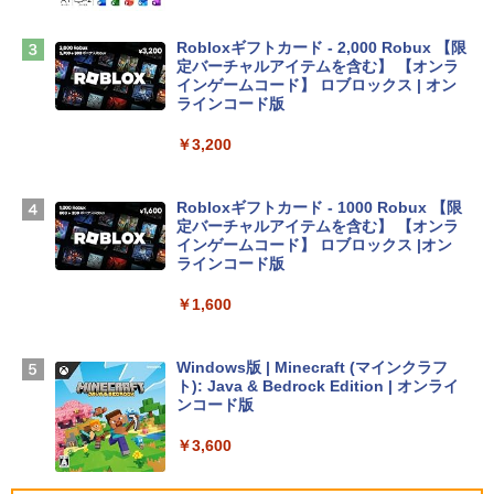
￥2,952
Robloxギフトカード - 2,000 Robux 【限
定バーチャルアイテムを含む】 【オンラ
インゲームコード】 ロブロックス | オン
Apple 2026 MacBook Air M5チップ搭載
ラインコード版
13インチノートブック：AIとApple Intell
igence、13.6インチLiquid Retinaディ
￥3,200
スプレイ、16GBユニファイドメモリ、1
TB SSDストレージ、12MPセンターフレ
ームカメラ、日本語キーボード、Touch I
Robloxギフトカード - 1000 Robux 【限
D - シルバー
定バーチャルアイテムを含む】 【オンラ
インゲームコード】 ロブロックス |オン
￥261,414
ラインコード版
￥1,600
【Amazon.co.jp限定】 HP ノートパソコ
ン 15-fd 15.6インチ 16GBメモリ 512GB
SSD インテル Core 5
Windows版 | Minecraft (マインクラフ
ト): Java & Bedrock Edition | オンライ
￥129,800
ンコード版
￥3,600
FMV ノートパソコン WE1-K3 (MS 365 P
ersonal/Copilotキー搭載/Win 11/15.6型/