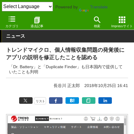
Powered by
Translate
窓の杜
セキュリティ
セキュリティ
iOS
カテゴリ
過去記事
検索
Impressサイト
ニュース
トレンドマイクロ、個人情報収集問題の発覚後に
アプリの説明を修正したことを認める
「Dr. Battery」と「Duplicate Finder」も日本国内で提供して
いたことも判明
長谷川 正太郎
2018年10月25日 16:41
リスト