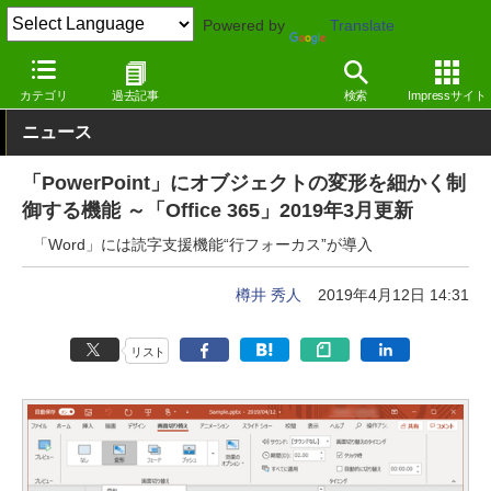
Powered by
Translate
窓の杜
オフィス・ドキュメント
オフィス
Windows
カテゴリ
過去記事
検索
Impressサイト
ニュース
「PowerPoint」にオブジェクトの変形を細かく制
御する機能 ～「Office 365」2019年3月更新
「Word」には読字支援機能“行フォーカス”が導入
樽井 秀人
2019年4月12日 14:31
リスト