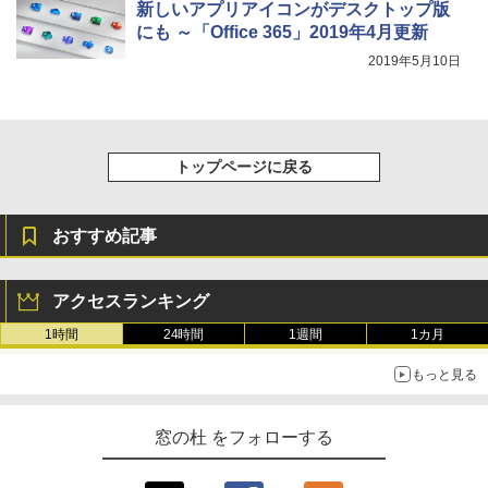
新しいアプリアイコンがデスクトップ版
にも ～「Office 365」2019年4月更新
New Amazon Kindle Scribe Colorsoft |
2019年5月10日
11インチカラーディスプレイ、64GBスト
レージ、ノート機能搭載、明るさ自動調
整、色調調節ライト、プレミアムペン付
き、グラファイト
トップページに戻る
￥115,980
おすすめ記事
アクセスランキング
1時間
24時間
1週間
1カ月
もっと見る
窓の杜 をフォローする