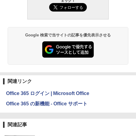
ェック！
Kindle Paperwhite シグニチャーエディ
ション (32GB) 7インチディスプレイ、明
るさ自動調整、色調調節ライト、12週間
持続バッテリー、広告なし、メタリック
ブラック
Google 検索で当サイトの記事を優先表示させる
￥27,980
Amazon Kindle Paperwhite (16GB) 7イ
ンチディスプレイ、色調調節ライト、12
週間持続バッテリー、広告なし、ブラッ
ク
関連リンク
￥22,980
Office 365 ログイン | Microsoft Office
Amazon Kindle Colorsoft | 16GBストレ
Office 365 の新機能 - Office サポート
ージ、防水、7インチカラーディスプレ
イ、色調調節ライト、最大8週間持続バッ
テリー、広告無し、ブラック (2025年発
売)
関連記事
￥31,980