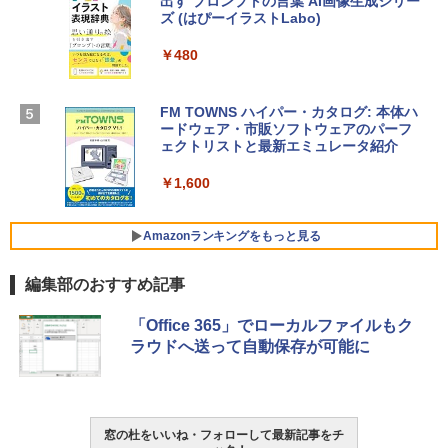
出す プロンプトの言葉 AI画像生成シリー
Apple 2026 MacBook Air M5チップ搭載
Microsoft Office Home & Business 202
ズ (はぴーイラストLabo)
13インチノートブック：AIとApple Intell
4(最新 永続版)|オンラインコード版|Wind
igence、13.6インチLiquid Retinaディ
ows11、10/mac対応|PC2台
￥480
スプレイ、16GBユニファイドメモリ、1
TB SSDストレージ、12MPセンターフレ
￥39,582
ームカメラ、日本語キーボード、Touch I
D - シルバー
FM TOWNS ハイパー・カタログ: 本体ハ
ードウェア・市販ソフトウェアのパーフ
Robloxギフトカード - 10,000 Robux
￥261,414
ェクトリストと最新エミュレータ紹介
【限定バーチャルアイテムを含む】 【オ
ンラインゲームコード】 ロブロックス |
￥1,600
オンラインコード版
【Amazon.co.jp限定】ASUS ノートパソ
コン Vivobook 15 M1502NAQ 15.6イン
￥14,500
チ AMD Ryzen 7 170 メモリ16GB SSD 5
Amazonランキングをもっと見る
12GB Microsoft 365 Personal (24か月
版) 搭載 Windows 11 重量1.7kg Wi-Fi 6
編集部のおすすめ記事
E クワイエットブルー M1502NAQ-R716
5BUWS
Amazon Kindle - 目に優しい、かさばら
「Office 365」でローカルファイルもク
ない、大きな画面で読みやすい、6週間持
￥109,800
ラウドへ送って自動保存が可能に
続バッテリー、6インチディスプレイ電子
書籍リーダー、マッチャ、16GB、広告な
し
￥16,980
窓の杜をいいね・フォローして最新記事をチ