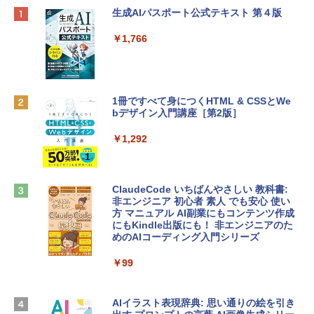
Apple 2026 MacBook Neo A18 Proチッ
Robloxギフトカード - 800 Robux 【限
生成AIパスポート公式テキスト 第４版
プ搭載13インチノートブック：AIとAppl
定バーチャルアイテムを含む】 【オンラ
e Intelligenceのために設計、Liquid Ret
インゲームコード】 ロブロックス | オン
￥1,766
inaディスプレイ、8GBユニファイドメモ
ラインコード版
リ、256GB SSDストレージ、1080p Fac
eTime HDカメラ - インディゴ
￥1,300
￥119,800
1冊ですべて身につくHTML & CSSとWe
bデザイン入門講座［第2版］
Robloxギフトカード - 2,000 Robux 【限
定バーチャルアイテムを含む】 【オンラ
tomtoc 360°保護 15.6 16インチ パソコ
インゲームコード】 ロブロックス | オン
￥1,292
ンケース Dell NEC Lavie ASUS HP dyna
ラインコード版
book Lenovo対応
￥3,200
￥2,952
ClaudeCode いちばんやさしい 教科書:
非エンジニア 初心者 素人 でも安心 使い
方 マニュアル AI副業にもコンテンツ作成
Robloxギフトカード - 1000 Robux 【限
にもKindle出版にも！ 非エンジニアのた
【Amazon.co.jp限定】 HP ノートパソコ
定バーチャルアイテムを含む】 【オンラ
めのAIコーディング入門シリーズ
ン 15-fd 15.6インチ 16GBメモリ 512GB
インゲームコード】 ロブロックス |オン
SSD インテル Core 5
ラインコード版
￥99
￥129,800
￥1,600
AIイラスト表現辞典: 思い通りの絵を引き