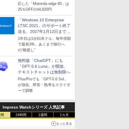
応した「Motorola edge 60」は
25％OFFの44,820円
「Windows 10 Enterprise
LTSC 2021」のサポート終了
迫る、2027年1月12日まで
～ESUは9月1日から販売
1年目は1台61米ドル、毎年倍額
で最長3年。あくまで移行へ
の“橋渡し”
無料版「ChatGPT」にも
「GPT-5.6 Luna」が開放、
テキストチャットは無制限へ
Plus/Proでも「GPT-5.6 Sol」
が強化、即答・熟考をスライダ
ーで調整
Impress Watchシリーズ 人気記事
時間
24時間
1週間
1カ月
もっと見る