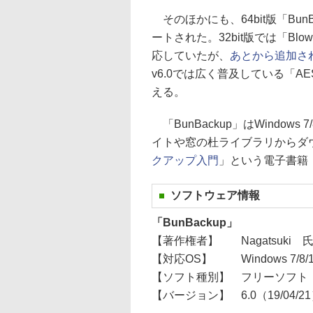
そのほかにも、64bit版「Bu
ートされた。32bit版では「Bl
応していたが、
あとから追加さ
v6.0では広く普及している「A
える。
「BunBackup」はWindow
イトや窓の杜ライブラリからダ
クアップ入門
」という電子書籍（
ソフトウェア情報
「BunBackup」
【著作権者】
Nagatsuki 
【対応OS】
Windows 7/8/
【ソフト種別】
フリーソフト
【バージョン】
6.0（19/04/2