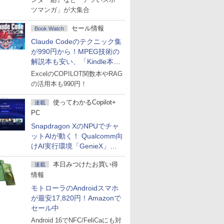
ツマンガ」が大集合
セール情報
Book Watch
Claude Codeのテクニック集
が990円から！MPEG技術の
解説本も安い、「Kindle本サ
マーセール」第2弾開始！
ExcelのCOPILOT関数本やRAG
の活用本も990円！
使ってわかるCopilot+
連載
PC
Snapdragon XのNPUでチャ
ットAIが動く！ Qualcomm向
けAI実行環境「GenieX」を
試してみた
本日みつけたお買い得
連載
情報
モトローラのAndroidスマホ
が最安17,820円！Amazonで
セール中
Android 16でNFC/FeliCaにも対