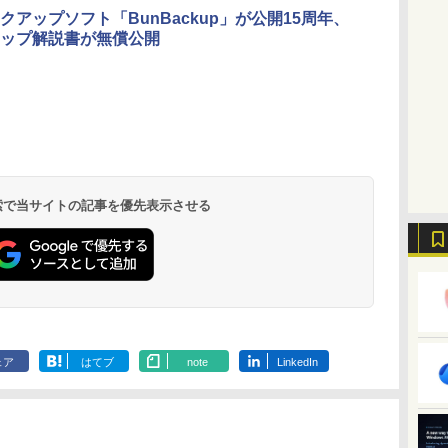
ラ、日本語キーボー
クアップソフト「BunBackup」が公開15周年、
ド、Touch ID - ミッ
ップ解説書が無償公開
ドナイト
Kindle Paperwhite
Amazon Kindle
New Amazon Kindle
シグニチャーエディ
Colorsoft | 16GBス
Scribe Colorsoft | 11
ション (32GB) 7イン
トレージ、防水、7イ
インチカラーディスプ
持
チディスプレイ、明
ンチカラーディスプ
レイ、64GBストレー
￥27,980
￥31,980
￥115,980
 検索で当サイトの記事を優先表示させる
ン
るさ自動調整、色調
レイ、色調調節ライ
ジ、ノート機能搭載、
調節ライト、12週間
ト、最大8週間持続バ
明るさ自動調整、色調
持続バッテリー、広
ッテリー、広告無
調節ライト、プレミア
な
告なし、メタリック
し、ブラック (2025
ムペン付き、グラファ
ブラック
年発売)
イト
ェア
はてブ
note
LinkedIn