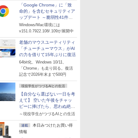
「Google Chrome」に「致
命的」を含むセキュリティア
ップデート ～脆弱性41件に
対処
Windows/Mac環境には
v151.0.7922.108/.109が展開中
老舗のマウスユーティリティ
「チューチューマウス」がAI
の力を借りて15年ぶりに復活
64bit化、Windows 10/11、
「Chrome」も走り回る。復活
記念で2026年末まで500円
現役学生がつづるAIとの生活
【自分なら選ばない一日を考
えて】 空いた午後をチャッ
ピーに捧げたら、思わぬ絶景
に出会った話
～現役学生がつづるAIとの生活
本日みつけたお買い得
連載
情報