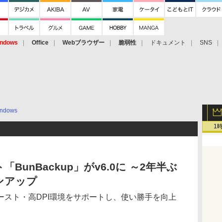
ndows
Office
Webブラウザー
脆弱性
ドキュメント
SNS
ndows
1
unBackup」がv6.0に ～2年半ぶ
ンアップ
ースト・高DPI環境をサポートし、使い勝手を向上