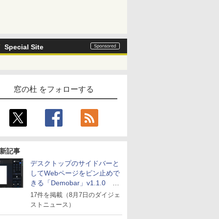
Special Site
窓の杜 をフォローする
新記事
デスクトップのサイドバーと
してWebページをピン止めで
きる「Demobar」v1.1.0 ほ
か
17件を掲載（8月7日のダイジェ
ストニュース）