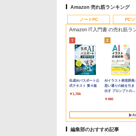
Amazon 売れ筋ランキング
ノートPC
PC
Amazon IT入門書 の売れ筋
Apple 2026
Robloxギフトカード
生成AIパスポート公
tomtoc 360°保護
Robloxギフトカード
AIイラスト表現辞典:
MacBook Neo A18
- 800 Robux 【限定
式テキスト 第４版
15.6 16インチ パソ
- 1000 Robux 【限
思い通りの絵を引き
Proチップ搭載13イ
バーチャルアイテム
ンケース Dell NEC
バーチャルアイテム
出す プロンプトの言
￥1,766
ンチノートブック：
を含む】 【オンライ
Lavie ASUS HP
を含む】 【オンライ
葉 AI画像生成シリー
￥131,111
￥1,300
￥2,952
￥1,600
￥480
AIとApple
ンゲームコード】 ロ
dynabook Lenovo
ンゲームコード】 ロ
ズ (はぴーイラスト
Intelligenceのために
ブロックス | オンラ
対応
ブロックス |オンラ
Labo)
設計、Liquid Retina
インコード版
ンコード版
A
ディスプレイ、8GB
ユニファイドメモ
リ、512GB SSDスト
編集部のおすすめ記事
レージ、1080p