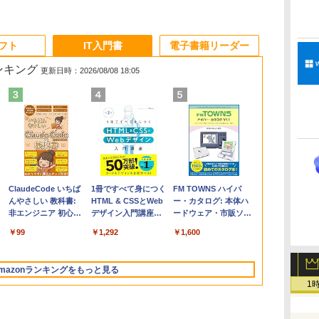
ソフト
IT入門書
電子書籍リーダー
ランキング
更新日時：2026/08/08 18:05
Apple 2026
Microsoft Office
ClaudeCode いちば
【Amazon.co.jp限
Robloxギフトカード
1冊ですべて身につく
FMV ノートパソコン
Windows版 |
FM TOWNS ハイパ
コ
定
MacBook Air M5チ
Home & Business
んやさしい 教科書:
定】 HP ノートパソ
- 2,000 Robux 【限
HTML & CSSとWeb
WE1-K3 (MS 365
Minecraft (マインクラ
ー・カタログ: 本体ハ
ップ搭載13インチノ
2024(最新 永続版)|オ
非エンジニア 初心者
コン 15-fd 15.6イン
定バーチャルアイテ
デザイン入門講座
Personal/Copilotキー
フト): Java & Bedrock
ードウェア・市販ソフ
ートブック：AIと
ンラインコード
素人 でも安心 使い方
チ 16GBメモリ
ムを含む】 【オンラ
［第2版］
搭載/Win 11/15.6
Edition | オンラインコ
トウェアのパーフェク
￥278,800
￥39,582
￥99
￥129,800
￥3,200
￥1,292
￥139,880
￥3,600
￥1,600
Apple Intelligence、
版|Windows11、
マニュアル AI副業に
512GB SSD インテ
インゲームコード】
型/Core i5/16GB/SSD
ード版
トリストと最新エミュ
イ
13.6インチLiquid
10/mac対応|PC2台
もコンテンツ作成に
ル Core 5
ロブロックス | オン
512GB/ホワイト)
レータ紹介
Retinaディスプレ
もKindle出版にも！
ラインコード版
FMVWK3E15W_AZ
mazonランキングをもっと見る
イ、16GBユニファイ
非エンジニアのため
1
ドメモリ、1TB SSD
のAIコーディング入
ストレージ、12MPセ
門シリーズ
ンターフレームカメ