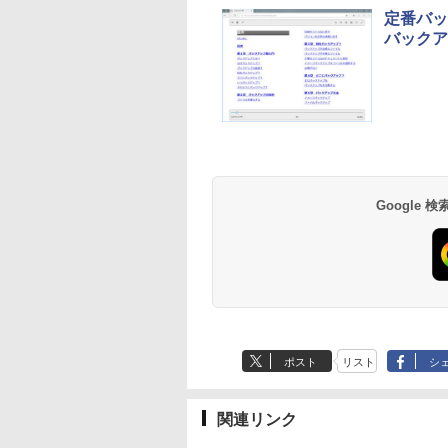
FaceTime HDカメ
定番バッ
ラ、Touch ID - シル
バックア
バー
Amazon Kindle
Amazon Kindle - 目
Paperwhite (16GB)
に優しい、かさばら
7インチディスプレ
ない、大きな画面で
イ、色調調節ライ
読みやすい、6週間
￥22,980
￥16,980
Google
ト、12週間持続バッ
続バッテリー、6イ
テリー、広告なし、
チディスプレイ電子
ブラック
書籍リーダー、マッ
チャ、16GB、広告
し
ポスト
リスト
シ
関連リンク