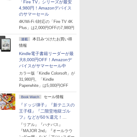
「Fire TV」シリーズが最安
4,980円！Amazonデバイス
のサマーセール
4K/Wi-Fi 6対応の「Fire TV 4K
Plus」は2,000円OFFの7,980円
本日みつけたお買い得
連載
情報
Kindle電子書籍リーダーが最
大8,000円OFF！Amazonデ
バイスがサマーセール中
カラー版「Kindle Colorsoft」が
31,980円。「Kindle
Paperwhite」は5,000円OFF
セール情報
Book Watch
『ドッジ弾子』『新テニスの
王子様』『二階堂地獄ゴル
フ』などが50％還元！
Amazonマンガ週末セール
『リアル』『ハナバス』
『MAJOR 2nd』『オールラウ
ンダー廻』など「アツいスポー