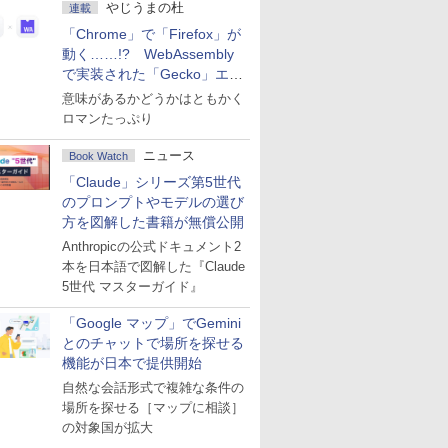
やじうまの杜
連載
「Chrome」で「Firefox」が
動く……!? WebAssembly
で実装された「Gecko」エン
ジン
意味があるかどうかはともかく
ロマンたっぷり
ニュース
Book Watch
「Claude」シリーズ第5世代
のプロンプトやモデルの選び
方を図解した書籍が無償公開
Anthropicの公式ドキュメント2
本を日本語で図解した『Claude
5世代 マスターガイド』
「Google マップ」でGemini
とのチャットで場所を探せる
機能が日本で提供開始
自然な会話形式で複雑な条件の
場所を探せる［マップに相談］
の対象国が拡大