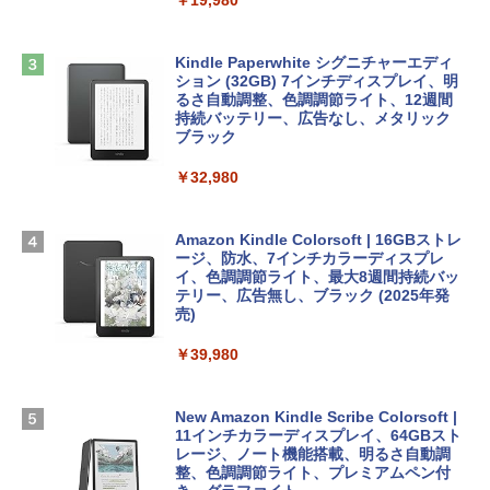
ClaudeCode いちばんやさしい 教科書:
￥2,952
非エンジニア 初心者 素人 でも安心 使い
Robloxギフトカード - 2,000 Robux 【限
方 マニュアル AI副業にもコンテンツ作成
定バーチャルアイテムを含む】 【オンラ
にもKindle出版にも！ 非エンジニアのた
インゲームコード】 ロブロックス | オン
Kindle Paperwhite シグニチャーエディ
めのAIコーディング入門シリーズ
Apple 2026 MacBook Air M5チップ搭載
ラインコード版
ション (32GB) 7インチディスプレイ、明
13インチノートブック：AIとApple Intell
るさ自動調整、色調調節ライト、12週間
igence、13.6インチLiquid Retinaディ
持続バッテリー、広告なし、メタリック
￥99
￥3,200
スプレイ、24GBユニファイドメモリ、1
ブラック
TB SSDストレージ、12MPセンターフレ
ームカメラ、日本語キーボード、Touch I
￥32,980
FM TOWNS ハイパー・カタログ: 本体ハ
Robloxギフトカード - 1000 Robux 【限
D - ミッドナイト
ードウェア・市販ソフトウェアのパーフ
定バーチャルアイテムを含む】 【オンラ
ェクトリストと最新エミュレータ紹介
インゲームコード】 ロブロックス |オン
￥314,800
ラインコード版
Amazon Kindle Colorsoft | 16GBストレ
ージ、防水、7インチカラーディスプレ
￥1,600
イ、色調調節ライト、最大8週間持続バッ
￥1,600
【Amazon.co.jp限定】 HP ノートパソコ
テリー、広告無し、ブラック (2025年発
ン 15-fd 15.6インチ 16GBメモリ 512GB
売)
1冊ですべて身につくHTML & CSSとWe
SSD インテル Core 5
bデザイン入門講座［第2版］
Microsoft Office Home 2024(最新 永続
￥39,980
版)|オンラインコード版|Windows11、1
￥129,800
0/mac対応|PC2台
￥2,326
New Amazon Kindle Scribe Colorsoft |
￥37,224
FMV ノートパソコン WE1-K3 (MS 365 P
11インチカラーディスプレイ、64GBスト
ersonal/Copilotキー搭載/Win 11/15.6型/
レージ、ノート機能搭載、明るさ自動調
Core i5/16GB/SSD 512GB/ホワイト) FM
整、色調調節ライト、プレミアムペン付