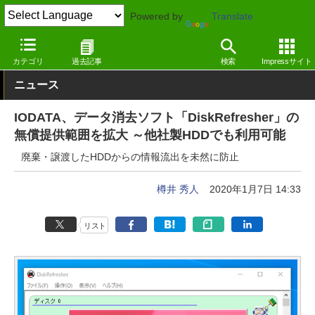
Powered by
Translate
窓の杜
システム・ファイル
ファイル
Windows
カテゴリ
過去記事
検索
Impressサイト
ニュース
IODATA、データ消去ソフト「DiskRefresher」の
無償提供範囲を拡大 ～他社製HDDでも利用可能
廃棄・譲渡したHDDからの情報流出を未然に防止
樽井 秀人
2020年1月7日 14:33
リスト