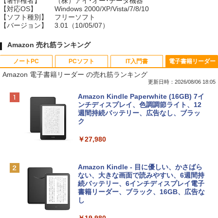
【著作権者】
（株）アイ･オー･データ機器
【対応OS】
Windows 2000/XP/Vista/7/8/10
【ソフト種別】
フリーソフト
【バージョン】
3.01（10/05/07）
Amazon 売れ筋ランキング
ノートPC
PCソフト
IT入門書
電子書籍リーダー
Amazon 電子書籍リーダー の売れ筋ランキング
更新日時：2026/08/06 18:05
Apple 2026 MacBook Neo A18 Proチッ
Robloxギフトカード - 800 Robux 【限
生成AIパスポート公式テキスト 第４版
Amazon Kindle Paperwhite (16GB) 7イ
プ搭載13インチノートブック：AIとAppl
定バーチャルアイテムを含む】 【オンラ
ンチディスプレイ、色調調節ライト、12
e Intelligenceのために設計、Liquid Ret
インゲームコード】 ロブロックス | オン
週間持続バッテリー、広告なし、ブラッ
￥1,766
inaディスプレイ、8GBユニファイドメモ
ラインコード版
ク
リ、512GB SSDストレージ、1080p Fac
eTime HDカメラ、Touch ID - インディ
￥1,300
￥27,980
ゴ
AIイラスト表現辞典: 思い通りの絵を引き
￥137,800
出す プロンプトの言葉 AI画像生成シリー
Microsoft Office Home & Business 202
Amazon Kindle - 目に優しい、かさばら
ズ (はぴーイラストLabo)
4(最新 永続版)|オンラインコード版|Wind
ない、大きな画面で読みやすい、6週間持
ows11、10/mac対応|PC2台
続バッテリー、6インチディスプレイ電子
tomtoc 360°保護 15.6 16インチ パソコ
書籍リーダー、ブラック、16GB、広告な
￥480
ンケース Dell NEC Lavie ASUS HP dyna
し
￥39,582
book Lenovo対応
￥19,980