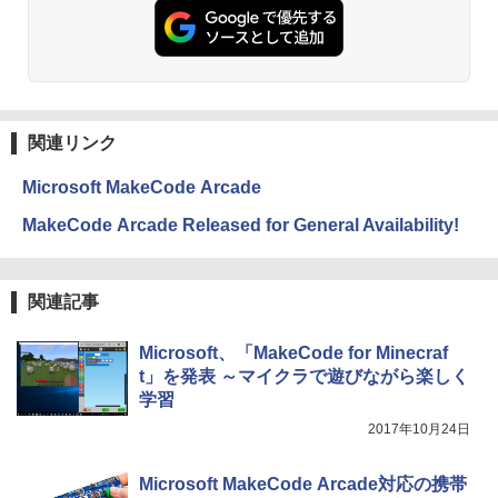
方 マニュアル AI副業にもコンテンツ作成
にもKindle出版にも！ 非エンジニアのた
Kindle Paperwhite シグニチャーエディ
めのAIコーディング入門シリーズ
ション (32GB) 7インチディスプレイ、明
るさ自動調整、色調調節ライト、12週間
持続バッテリー、広告なし、メタリック
￥99
ブラック
関連リンク
￥32,980
FM TOWNS ハイパー・カタログ: 本体ハ
ードウェア・市販ソフトウェアのパーフ
Microsoft MakeCode Arcade
ェクトリストと最新エミュレータ紹介
Amazon Kindle Colorsoft | 16GBストレ
MakeCode Arcade Released for General Availability!
ージ、防水、7インチカラーディスプレ
￥1,600
イ、色調調節ライト、最大8週間持続バッ
テリー、広告無し、ブラック (2025年発
売)
1冊ですべて身につくHTML & CSSとWe
関連記事
bデザイン入門講座［第2版］
￥39,980
Microsoft、「MakeCode for Minecraf
￥2,326
t」を発表 ～マイクラで遊びながら楽しく
New Amazon Kindle Scribe Colorsoft |
学習
11インチカラーディスプレイ、64GBスト
2017年10月24日
レージ、ノート機能搭載、明るさ自動調
整、色調調節ライト、プレミアムペン付
き、グラファイト
Microsoft MakeCode Arcade対応の携帯