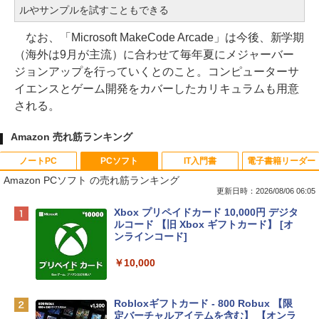
ルやサンプルを試すこともできる
なお、「Microsoft MakeCode Arcade」は今後、新学期
（海外は9月が主流）に合わせて毎年夏にメジャーバー
ジョンアップを行っていくとのこと。コンピューターサ
イエンスとゲーム開発をカバーしたカリキュラムも用意
される。
Amazon 売れ筋ランキング
ノートPC
PCソフト
IT入門書
電子書籍リーダー
Amazon PCソフト の売れ筋ランキング
更新日時：2026/08/06 06:05
Apple 2026 MacBook Neo A18 Proチッ
Xbox プリペイドカード 10,000円 デジタ
プ搭載13インチノートブック：AIとAppl
ルコード 【旧 Xbox ギフトカード】 [オ
e Intelligenceのために設計、Liquid Ret
ンラインコード]
inaディスプレイ、8GBユニファイドメモ
リ、512GB SSDストレージ、1080p Fac
￥10,000
eTime HDカメラ、Touch ID - インディ
ゴ
Robloxギフトカード - 800 Robux 【限
￥137,800
定バーチャルアイテムを含む】 【オンラ