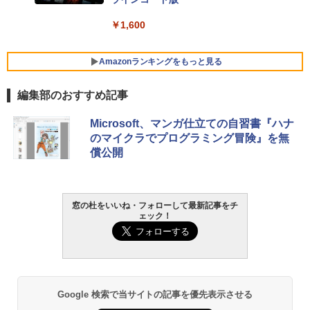
￥129,800
￥1,600
FMV ノートパソコン WE1-K3 (MS 365 P
ersonal/Copilotキー搭載/Win 11/15.6型/
Amazonランキングをもっと見る
Core i5/16GB/SSD 512GB/ホワイト) FM
VWK3E15W_AZ
編集部のおすすめ記事
￥119,800
生成AIパスポート公式テキスト 第４版
Amazon Kindle Paperwhite (16GB) 7イ
Microsoft、マンガ仕立ての自習書『ハナ
ンチディスプレイ、色調調節ライト、12
のマイクラでプログラミング冒険』を無
週間持続バッテリー、広告なし、ブラッ
￥1,766
償公開
ク
￥27,980
AIイラスト表現辞典: 思い通りの絵を引き
窓の杜をいいね・フォローして最新記事をチ
ェック！
出す プロンプトの言葉 AI画像生成シリー
Amazon Kindle - 目に優しい、かさばら
ズ (はぴーイラストLabo)
ない、大きな画面で読みやすい、6週間持
続バッテリー、6インチディスプレイ電子
書籍リーダー、ブラック、16GB、広告な
￥99
し
￥19,980
ClaudeCode いちばんやさしい 教科書:
Google 検索で当サイトの記事を優先表示させる
非エンジニア 初心者 素人 でも安心 使い