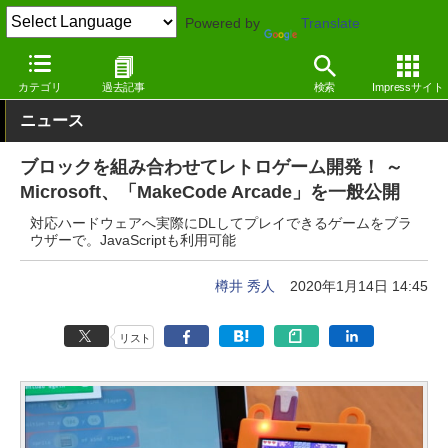
Powered by
Translate
窓の杜
プログラミング
プログラミング
Webサービス
カテゴリ
過去記事
検索
Impressサイト
ニュース
ブロックを組み合わせてレトロゲーム開発！ ～
Microsoft、「MakeCode Arcade」を一般公開
対応ハードウェアへ実際にDLしてプレイできるゲームをブラ
ウザーで。JavaScriptも利用可能
樽井 秀人
2020年1月14日 14:45
リスト