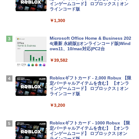
インゲームコード】 ロブロックス | オン
ラインコード版
tomtoc 360°保護 15.6 16インチ パソコ
ンケース Dell NEC Lavie ASUS HP dyna
￥1,300
book Lenovo対応
￥2,952
Microsoft Office Home & Business 202
4(最新 永続版)|オンラインコード版|Wind
ows11、10/mac対応|PC2台
Apple 2026 MacBook Air M5チップ搭載
13インチノートブック：AIとApple Intell
￥39,582
igence、13.6インチLiquid Retinaディ
スプレイ、24GBユニファイドメモリ、1
TB SSD、12MPセンターフレームカメ
Robloxギフトカード - 2,000 Robux 【限
ラ、Touch ID - スカイブルー + 3年延長
定バーチャルアイテムを含む】 【オンラ
AppleCare+ for 13インチMacBook Air
インゲームコード】 ロブロックス | オン
(M5)|ダウンロード版
ラインコード版
￥331,701
￥3,200
【Amazon.co.jp限定】 HP ノートパソコ
Robloxギフトカード - 1000 Robux 【限
ン 15-fd 15.6インチ 16GBメモリ 512GB
定バーチャルアイテムを含む】 【オンラ
SSD インテル Core 5
インゲームコード】 ロブロックス |オン
ラインコード版