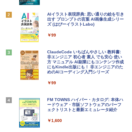
eTime HDカメラ、Touch ID - インディ
ゴ
AIイラスト表現辞典: 思い通りの絵を引き
Robloxギフトカード - 800 Robux 【限
￥137,800
出す プロンプトの言葉 AI画像生成シリー
定バーチャルアイテムを含む】 【オンラ
ズ (はぴーイラストLabo)
インゲームコード】 ロブロックス | オン
ラインコード版
tomtoc 360°保護 15.6 16インチ パソコ
￥99
ンケース Dell NEC Lavie ASUS HP dyna
￥1,300
book Lenovo対応
ClaudeCode いちばんやさしい 教科書:
￥2,952
非エンジニア 初心者 素人 でも安心 使い
Microsoft Office Home & Business 202
方 マニュアル AI副業にもコンテンツ作成
4(最新 永続版)|オンラインコード版|Wind
にもKindle出版にも！ 非エンジニアのた
ows11、10/mac対応|PC2台
めのAIコーディング入門シリーズ
Apple 2026 MacBook Air M5チップ搭載
13インチノートブック：AIとApple Intell
￥39,582
igence、13.6インチLiquid Retinaディ
￥99
スプレイ、24GBユニファイドメモリ、1
TB SSDストレージ、12MPセンターフレ
Robloxギフトカード - 2,000 Robux 【限
ームカメラ、日本語キーボード、Touch I
FM TOWNS ハイパー・カタログ: 本体ハ
定バーチャルアイテムを含む】 【オンラ
D - スカイブルー
ードウェア・市販ソフトウェアのパーフ
インゲームコード】 ロブロックス | オン
ェクトリストと最新エミュレータ紹介
ラインコード版
￥298,901
￥1,600
￥3,200
【Amazon.co.jp限定】 HP ノートパソコ