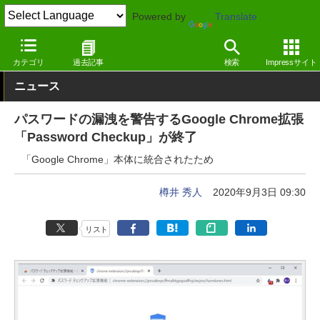
Powered by
Translate
窓の杜
セキュリティ
セキュリティ
Google Chrome拡張機能
カテゴリ
過去記事
検索
Impressサイト
ニュース
パスワードの漏洩を警告するGoogle Chrome拡張
「Password Checkup」が終了
「Google Chrome」本体に統合されたため
樽井 秀人
2020年9月3日 09:30
リスト