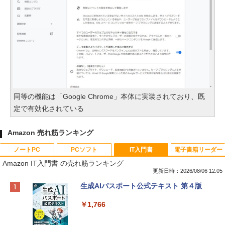
同等の機能は「Google Chrome」本体に実装されており、既
定で有効化されている
Amazon 売れ筋ランキング
ノートPC
PCソフト
IT入門書
電子書籍リーダー
Amazon IT入門書 の売れ筋ランキング
更新日時：2026/08/06 12:05
Apple 2026 MacBook Neo A18 Proチッ
Xbox プリペイドカード 10,000円 デジタ
生成AIパスポート公式テキスト 第４版
プ搭載13インチノートブック：AIとAppl
ルコード 【旧 Xbox ギフトカード】 [オ
e Intelligenceのために設計、Liquid Ret
ンラインコード]
￥1,766
inaディスプレイ、8GBユニファイドメモ
リ、512GB SSDストレージ、1080p Fac
￥10,000