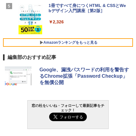
ン 15-fd 15.6インチ 16GBメモリ 512GB
1冊ですべて身につくHTML & CSSとWe
Robloxギフトカード - 1000 Robux 【限
SSD インテル Core 5
bデザイン入門講座［第2版］
定バーチャルアイテムを含む】 【オンラ
インゲームコード】 ロブロックス |オン
￥129,800
ラインコード版
￥2,326
￥1,600
FMV ノートパソコン WE1-K3 (MS 365 P
ersonal/Copilotキー搭載/Win 11/15.6型/
Amazonランキングをもっと見る
Core i5/16GB/SSD 512GB/ホワイト) FM
VWK3E15W_AZ
編集部のおすすめ記事
￥119,800
Amazon Kindle Paperwhite (16GB) 7イ
Google、漏洩パスワードの利用を警告す
ンチディスプレイ、色調調節ライト、12
るChrome拡張「Password Checkup」
週間持続バッテリー、広告なし、ブラッ
を無償公開
ク
￥27,980
窓の杜をいいね・フォローして最新記事をチ
ェック！
Amazon Kindle - 目に優しい、かさばら
ない、大きな画面で読みやすい、6週間持
続バッテリー、6インチディスプレイ電子
書籍リーダー、ブラック、16GB、広告な
し