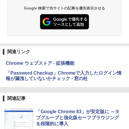
￥19,980
Google 検索で当サイトの記事を優先表示させる
Kindle Paperwhite シグニチャーエディ
ション (32GB) 7インチディスプレイ、明
るさ自動調整、色調調節ライト、12週間
持続バッテリー、広告なし、メタリック
ブラック
関連リンク
￥32,980
Chrome ウェブストア - 拡張機能
Amazon Kindle Colorsoft | 16GBストレ
「Password Checkup」Chromeで入力したログイン情
ージ、防水、7インチカラーディスプレ
報が漏洩していないかチェック - 窓の杜
イ、色調調節ライト、最大8週間持続バッ
テリー、広告無し、ブラック (2025年発
売)
関連記事
￥39,980
「Google Chrome 83」が安定版に ～タ
New Amazon Kindle Scribe Colorsoft |
ブグループと強化版セーフブラウジング
11インチカラーディスプレイ、64GBスト
を段階的に導入
レージ、ノート機能搭載、明るさ自動調