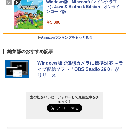
Windows版 | Minecraft (マインクラフ
ト): Java & Bedrock Edition | オンライ
￥129,800
ンコード版
￥3,600
FMV ノートパソコン WE1-K3 (MS 365 P
ersonal/Copilotキー搭載/Win 11/15.6型/
Core i5/16GB/SSD 512GB/ホワイト) FM
Amazonランキングをもっと見る
VWK3E15W_AZ
編集部のおすすめ記事
￥139,880
生成AIパスポート公式テキスト 第４版
Amazon Kindle - 目に優しい、かさばら
Windows版で仮想カメラに標準対応 ～ラ
ない、大きな画面で読みやすい、6週間持
イブ配信ソフト「OBS Studio 26.0」が
続バッテリー、6インチディスプレイ電子
￥1,766
リリース
書籍リーダー、マッチャ、16GB、広告な
し
￥16,980
AIイラスト表現辞典: 思い通りの絵を引き
窓の杜をいいね・フォローして最新記事をチ
ェック！
出す プロンプトの言葉 AI画像生成シリー
ズ (はぴーイラストLabo)
Kindle Paperwhite シグニチャーエディ
ション (32GB) 7インチディスプレイ、明
るさ自動調整、色調調節ライト、12週間
￥480
持続バッテリー、広告なし、メタリック
ブラック