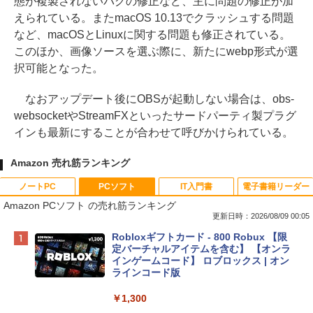
態が複製されないバグの修正など、主に問題の修正が加
えられている。またmacOS 10.13でクラッシュする問題
など、macOSとLinuxに関する問題も修正されている。
このほか、画像ソースを選ぶ際に、新たにwebp形式が選
択可能となった。
なおアップデート後にOBSが起動しない場合は、obs-
websocketやStreamFXといったサードパーティ製プラグ
インも最新にすることが合わせて呼びかけられている。
Amazon 売れ筋ランキング
ノートPC
PCソフト
IT入門書
電子書籍リーダー
Amazon PCソフト の売れ筋ランキング
更新日時：2026/08/09 00:05
Apple 2026 MacBook Neo A18 Proチッ
Robloxギフトカード - 800 Robux 【限
プ搭載13インチノートブック：AIとAppl
定バーチャルアイテムを含む】 【オンラ
e Intelligenceのために設計、Liquid Ret
インゲームコード】 ロブロックス | オン
inaディスプレイ、8GBユニファイドメモ
ラインコード版
リ、512GB SSDストレージ、1080p Fac
eTime HDカメラ、Touch ID - インディ
￥1,300
ゴ