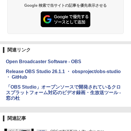
1冊ですべて身につくHTML & CSSとWe
Google 検索で当サイトの記事を優先表示させる
￥27,980
bデザイン入門講座［第2版］
￥1,292
Amazon Kindle Paperwhite (16GB) 7イ
ンチディスプレイ、色調調節ライト、12
週間持続バッテリー、広告なし、ブラッ
ク
ClaudeCode いちばんやさしい 教科書:
非エンジニア 初心者 素人 でも安心 使い
関連リンク
￥22,980
方 マニュアル AI副業にもコンテンツ作成
にもKindle出版にも！ 非エンジニアのた
Open Broadcaster Software - OBS
めのAIコーディング入門シリーズ
Amazon Kindle Colorsoft | 16GBストレ
Release OBS Studio 26.1.1 ・ obsproject/obs-studio
￥99
ージ、防水、7インチカラーディスプレ
・ GitHub
イ、色調調節ライト、最大8週間持続バッ
テリー、広告無し、ブラック (2025年発
「OBS Studio」オープンソースで開発されているクロ
売)
FM TOWNS ハイパー・カタログ: 本体ハ
スプラットフォーム対応のビデオ録画・生放送ツール -
ードウェア・市販ソフトウェアのパーフ
窓の杜
￥31,980
ェクトリストと最新エミュレータ紹介
￥1,600
New Amazon Kindle Scribe Colorsoft |
関連記事
11インチカラーディスプレイ、64GBスト
レージ、ノート機能搭載、明るさ自動調
整、色調調節ライト、プレミアムペン付