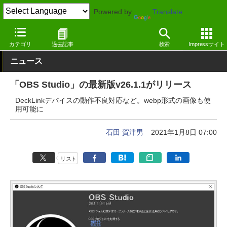
Powered by
Translate
窓の杜
画像・映像・音楽
映像・動画
Windows
カテゴリ
過去記事
検索
Impressサイト
ニュース
「OBS Studio」の最新版v26.1.1がリリース
DeckLinkデバイスの動作不良対応など。webp形式の画像も使
用可能に
石田 賀津男
2021年1月8日 07:00
リスト