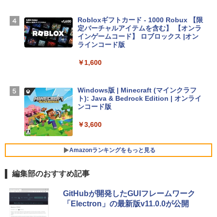
TB SSDストレージ、12MPセンターフレ
ームカメラ、日本語キーボード、Touch I
Robloxギフトカード - 1000 Robux 【限
D - ミッドナイト
定バーチャルアイテムを含む】 【オンラ
インゲームコード】 ロブロックス |オン
￥298,901
ラインコード版
￥1,600
【Amazon.co.jp限定】 HP ノートパソコ
ン 15-fd 15.6インチ 16GBメモリ 512GB
SSD インテル Core 5
Windows版 | Minecraft (マインクラフ
ト): Java & Bedrock Edition | オンライ
￥129,800
ンコード版
￥3,600
FMV ノートパソコン WE1-K3 (MS 365 P
ersonal/Copilotキー搭載/Win 11/15.6型/
Core i5/16GB/SSD 512GB/ホワイト) FM
Amazonランキングをもっと見る
VWK3E15W_AZ
編集部のおすすめ記事
￥139,880
生成AIパスポート公式テキスト 第４版
Amazon Kindle Paperwhite (16GB) 7イ
GitHubが開発したGUIフレームワーク
ンチディスプレイ、色調調節ライト、12
「Electron」の最新版v11.0.0が公開
週間持続バッテリー、広告なし、ブラッ
￥1,766
ク