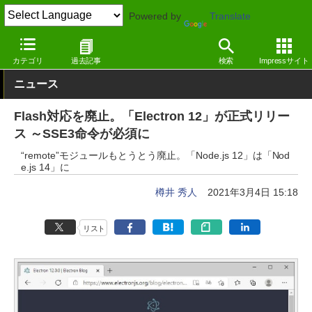
Powered by
Translate
窓の杜
プログラミング
プログラミング
Windows
カテゴリ
過去記事
検索
Impressサイト
ニュース
Flash対応を廃止。「Electron 12」が正式リリー
ス ～SSE3命令が必須に
“remote”モジュールもとうとう廃止。「Node.js 12」は「Nod
e.js 14」に
樽井 秀人
2021年3月4日 15:18
リスト