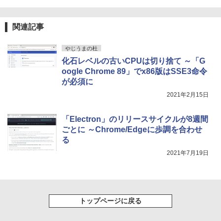
テリー、広告無し、ブラック (2025年発
売)
FM TOWNS ハイパー・カタログ: 本体ハ
関連記事
ードウェア・市販ソフトウェアのパーフ
￥31,980
ェクトリストと最新エミュレータ紹介
やじうまの杜
￥1,600
化石レベルの古いCPUは切り捨て ～「G
New Amazon Kindle Scribe Colorsoft |
11インチカラーディスプレイ、64GBスト
oogle Chrome 89」でx86版はSSE3命令
レージ、ノート機能搭載、明るさ自動調
が必須に
整、色調調節ライト、プレミアムペン付
2021年2月15日
き、グラファイト
￥115,980
「Electron」のリリースサイクルが8週間
ごとに ～Chrome/Edgeに歩調を合わせ
る
2021年7月19日
トップページに戻る