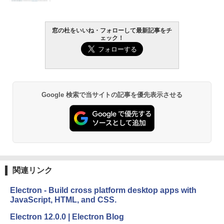
￥22,980
窓の杜をいいね・フォローして最新記事をチ
AIイラスト表現辞典: 思い通りの絵を引き
ェック！
出す プロンプトの言葉 AI画像生成シリー
Amazon Kindle - 目に優しい、かさばら
ズ (はぴーイラストLabo)
ない、大きな画面で読みやすい、6週間持
続バッテリー、6インチディスプレイ電子
書籍リーダー、ブラック、16GB、広告な
￥480
し
Google 検索で当サイトの記事を優先表示させる
￥16,980
ClaudeCode いちばんやさしい 教科書:
非エンジニア 初心者 素人 でも安心 使い
方 マニュアル AI副業にもコンテンツ作成
にもKindle出版にも！ 非エンジニアのた
Kindle Paperwhite シグニチャーエディ
めのAIコーディング入門シリーズ
ション (32GB) 7インチディスプレイ、明
るさ自動調整、色調調節ライト、12週間
持続バッテリー、広告なし、メタリック
￥99
ブラック
関連リンク
￥27,980
1冊ですべて身につくHTML & CSSとWe
bデザイン入門講座［第2版］
Electron - Build cross platform desktop apps with
JavaScript, HTML, and CSS.
Amazon Kindle Colorsoft | 16GBストレ
￥2,326
ージ、防水、7インチカラーディスプレ
Electron 12.0.0 | Electron Blog
イ、色調調節ライト、最大8週間持続バッ