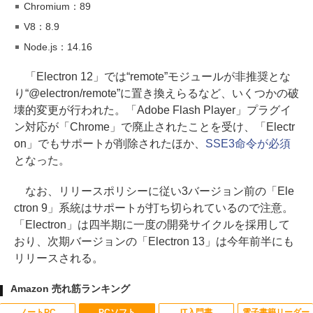
Chromium：89
V8：8.9
Node.js：14.16
「Electron 12」では“remote”モジュールが非推奨とな
り“@electron/remote”に置き換えらるなど、いくつかの破
壊的変更が行われた。「Adobe Flash Player」プラグイ
ン対応が「Chrome」で廃止されたことを受け、「Electr
on」でもサポートが削除されたほか、
SSE3命令が必須
となった。
なお、リリースポリシーに従い3バージョン前の「Ele
ctron 9」系統はサポートが打ち切られているので注意。
「Electron」は四半期に一度の開発サイクルを採用して
おり、次期バージョンの「Electron 13」は今年前半にも
リリースされる。
Amazon 売れ筋ランキング
ノートPC
PCソフト
IT入門書
電子書籍リーダー