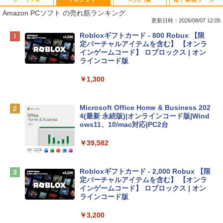
Amazon PCソフト の売れ筋ランキング
更新日時：2026/08/07 12:05
Apple 2026 MacBook Neo A18 Proチッ
Robloxギフトカード - 800 Robux 【限
プ搭載13インチノートブック：AIとAppl
定バーチャルアイテムを含む】 【オンラ
e Intelligence、Liquid Retinaディスプ
インゲームコード】 ロブロックス | オン
レイ、8GBメモリ、512GB SSD、1080p
ラインコード版
FaceTime HDカメラ、Touch ID - インデ
ィゴ + 3年延長 AppleCare+ for 13インチ
￥1,300
MacBook Neo(A18 Pro)|ダウンロード版
￥162,598
Microsoft Office Home & Business 202
4(最新 永続版)|オンラインコード版|Wind
ows11、10/mac対応|PC2台
tomtoc 360°保護 15.6 16インチ パソコ
ンケース Dell NEC Lavie ASUS HP dyna
￥39,582
book Lenovo対応
￥2,952
Robloxギフトカード - 2,000 Robux 【限
定バーチャルアイテムを含む】 【オンラ
インゲームコード】 ロブロックス | オン
Apple 2026 MacBook Air M5チップ搭載
ラインコード版
13インチノートブック：AIとApple Intell
igence、13.6インチLiquid Retinaディ
￥3,200
スプレイ、24GBユニファイドメモリ、1