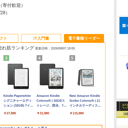
（寄付歓迎）
3/28）
ソフト
IT入門書
電子書籍リーダー
の売れ筋ランキング
更新日時：2026/08/07 18:05
Apple 2026
Robloxギフトカード
ClaudeCode いちば
Kindle Paperwhite
【Amazon.co.jp限
Robloxギフトカード
1冊ですべて身につく
Amazon Kindle
FMV ノートパソコン
Windows版 |
FM TOWNS ハイパ
New Amazon Kindle
コ
MacBook Air M5チ
- 2,000 Robux 【限
んやさしい 教科書:
シグニチャーエディ
定】 HP ノートパソ
- 1000 Robux 【限定
HTML & CSSとWeb
Colorsoft | 16GBス
WE1-K3 (MS 365
Minecraft (マインクラ
ー・カタログ: 本体ハ
Scribe Colorsoft | 11
ップ搭載13インチノ
定バーチャルアイテ
非エンジニア 初心者
ション (32GB) 7イン
コン 15-fd 15.6イン
バーチャルアイテム
デザイン入門講座
トレージ、防水、7イ
Personal/Copilotキー
フト): Java & Bedrock
ードウェア・市販ソフ
インチカラーディスプ
持
ートブック：AIと
ムを含む】 【オンラ
素人 でも安心 使い方
チディスプレイ、明
チ 16GBメモリ
を含む】 【オンライ
［第2版］
ンチカラーディスプ
搭載/Win 11/15.6
Edition | オンラインコ
トウェアのパーフェク
レイ、64GBストレー
￥261,414
￥3,200
￥99
￥27,980
￥129,800
￥1,600
￥1,292
￥31,980
￥139,880
￥3,600
￥1,600
￥115,980
1
ン
Apple Intelligence、
インゲームコード】
マニュアル AI副業に
るさ自動調整、色調
512GB SSD インテ
ンゲームコード】 ロ
レイ、色調調節ライ
型/Core i5/16GB/SSD
ード版
トリストと最新エミュ
ジ、ノート機能搭載、
13.6インチLiquid
ロブロックス | オン
もコンテンツ作成に
調節ライト、12週間
ル Core 5
ブロックス |オンライ
ト、最大8週間持続バ
512GB/ホワイト)
レータ紹介
明るさ自動調整、色調
Retinaディスプレ
ラインコード版
もKindle出版にも！
持続バッテリー、広
ンコード版
ッテリー、広告無
FMVWK3E15W_AZ
調節ライト、プレミア