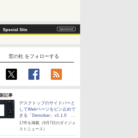
Special Site
窓の杜 をフォローする
新記事
デスクトップのサイドバーと
してWebページをピン止めで
きる「Demobar」v1.1.0 ほ
か
17件を掲載（8月7日のダイジェ
ストニュース）