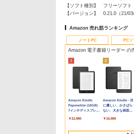
【ソフト種別】
フリーソフト
【バージョン】
0.21.0（21/0
Amazon 売れ筋ランキング
ノートPC
PC
Amazon 電子書籍リーダー 
Apple 2026
Robloxギフトカード
生成AIパスポート公
Amazon Kindle
tomtoc 360°保護
Microsoft Office
AIイラスト表現辞典:
Amazon Kindle - 目
MacBook Neo A18
- 800 Robux 【限定
式テキスト 第４版
Paperwhite (16GB)
15.6 16インチ パソ
Home & Business
思い通りの絵を引き
に優しい、かさばら
Proチップ搭載13イ
バーチャルアイテム
7インチディスプレ
ンケース Dell NEC
2024(最新 永続版)|オ
出す プロンプトの言
ない、大きな画面で
￥1,766
ンチノートブック：
を含む】 【オンライ
イ、色調調節ライ
Lavie ASUS HP
ンラインコード
葉 AI画像生成シリー
読みやすい、6週間
￥162,598
￥1,300
￥22,980
￥2,952
￥39,582
￥480
￥16,980
AIとApple
ンゲームコード】 ロ
ト、12週間持続バッ
dynabook Lenovo
版|Windows11、
ズ (はぴーイラスト
続バッテリー、6イ
Intelligence、Liquid
ブロックス | オンラ
テリー、広告なし、
対応
10/mac対応|PC2台
Labo)
チディスプレイ電子
Retinaディスプレ
インコード版
ブラック
書籍リーダー、ブラ