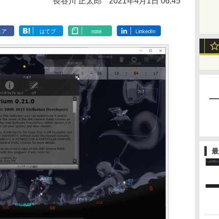
長谷川 正太郎
2021年4月1日 06:45
ェア
はてブ
note
LinkedIn
最