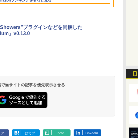
mazonランキングをもっと見る
な
イ、16GBユニファイ
非エンジニアのため
告なし、メタリック
し、ブラック (2025
ムペン付き、グラファ
ドメモリ、1TB SSD
のAIコーディング入
ブラック
年発売)
イト
ストレージ、12MPセ
門シリーズ
ンターフレームカメ
ラ、日本語キーボー
or Showers”プラグインなどを同梱した
ド、Touch ID - シル
rium」v0.13.0
バー
 検索で当サイトの記事を優先表示させる
ェア
はてブ
note
LinkedIn