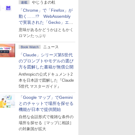
やじうまの杜
連載
「Chrome」で「Firefox」が
動く……!? WebAssembly
で実装された「Gecko」エン
ジン
意味があるかどうかはともかく
ロマンたっぷり
ニュース
Book Watch
「Claude」シリーズ第5世代
のプロンプトやモデルの選び
方を図解した書籍が無償公開
Anthropicの公式ドキュメント2
本を日本語で図解した『Claude
5世代 マスターガイド』
「Google マップ」でGemini
とのチャットで場所を探せる
機能が日本で提供開始
自然な会話形式で複雑な条件の
場所を探せる［マップに相談］
の対象国が拡大