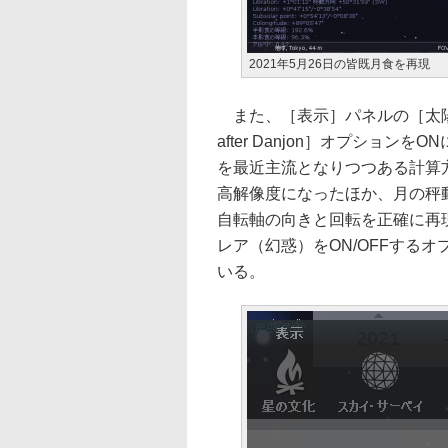
2021年5月26日の皆既月食を再現
また、［表示］パネルの［太陽系天体］
after Danjon］オプショ
を最近主流となりつつある計算
高解像度になったほか、月の秤
自転軸の向きと回転を正確に再
レア（幻惑）をON/OFFする
いる。