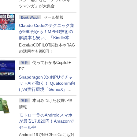
ツマンガ」が大集合
セール情報
Book Watch
Claude Codeのテクニック集
が990円から！MPEG技術の
解説本も安い、「Kindle本サ
マーセール」第2弾開始！
ExcelのCOPILOT関数本やRAG
の活用本も990円！
使ってわかるCopilot+
連載
PC
Snapdragon XのNPUでチャ
ットAIが動く！ Qualcomm向
けAI実行環境「GenieX」を
試してみた
本日みつけたお買い得
連載
情報
モトローラのAndroidスマホ
が最安17,820円！Amazonで
セール中
Android 16でNFC/FeliCaにも対