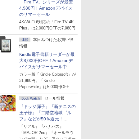
「Fire TV」シリーズが最安
4,980円！Amazonデバイス
のサマーセール
4K/Wi-Fi 6対応の「Fire TV 4K
Plus」は2,000円OFFの7,980円
本日みつけたお買い得
連載
情報
Kindle電子書籍リーダーが最
大8,000円OFF！Amazonデ
バイスがサマーセール中
カラー版「Kindle Colorsoft」が
31,980円。「Kindle
Paperwhite」は5,000円OFF
セール情報
Book Watch
『ドッジ弾子』『新テニスの
王子様』『二階堂地獄ゴル
フ』などが50％還元！
Amazonマンガ週末セール
『リアル』『ハナバス』
『MAJOR 2nd』『オールラウ
ンダー廻』など「アツいスポー