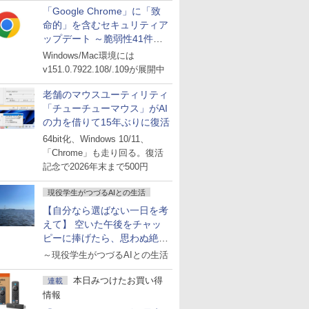
「Google Chrome」に「致
命的」を含むセキュリティア
ップデート ～脆弱性41件に
対処
Windows/Mac環境には
v151.0.7922.108/.109が展開中
老舗のマウスユーティリティ
「チューチューマウス」がAI
の力を借りて15年ぶりに復活
64bit化、Windows 10/11、
「Chrome」も走り回る。復活
記念で2026年末まで500円
現役学生がつづるAIとの生活
【自分なら選ばない一日を考
えて】 空いた午後をチャッ
ピーに捧げたら、思わぬ絶景
に出会った話
～現役学生がつづるAIとの生活
本日みつけたお買い得
連載
情報