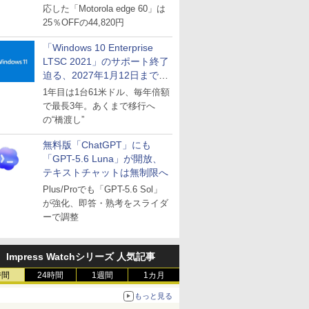
応した「Motorola edge 60」は
25％OFFの44,820円
「Windows 10 Enterprise
LTSC 2021」のサポート終了
迫る、2027年1月12日まで
～ESUは9月1日から販売
1年目は1台61米ドル、毎年倍額
で最長3年。あくまで移行へ
の“橋渡し”
無料版「ChatGPT」にも
「GPT-5.6 Luna」が開放、
テキストチャットは無制限へ
Plus/Proでも「GPT-5.6 Sol」
が強化、即答・熟考をスライダ
ーで調整
Impress Watchシリーズ 人気記事
時間
24時間
1週間
1カ月
もっと見る