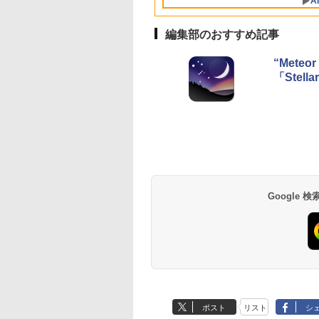
A
イ、8GBメモリ、
ック、16GB、広告
512GB SSD、1080p
し
FaceTime HDカメ
編集部のおすすめ記事
ラ、Touch ID - イン
ディゴ + 3年延長
“Mete
AppleCare+ for 13イ
「Stella
ンチMacBook
Neo(A18 Pro)|ダウン
ロード版
Google
ポスト
リスト
シ