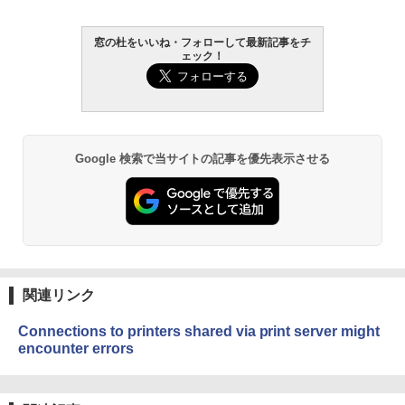
￥1,300
￥27,980
AIイラスト表現辞典: 思い通りの絵を引き
窓の杜をいいね・フォローして最新記事をチ
ェック！
出す プロンプトの言葉 AI画像生成シリー
Robloxギフトカード - 2,000 Robux 【限
Amazon Kindle - 目に優しい、かさばら
ズ (はぴーイラストLabo)
定バーチャルアイテムを含む】 【オンラ
ない、大きな画面で読みやすい、6週間持
インゲームコード】 ロブロックス | オン
続バッテリー、6インチディスプレイ電子
ラインコード版
書籍リーダー、ブラック、16GB、広告な
￥480
し
￥3,200
￥19,980
ClaudeCode いちばんやさしい 教科書:
Google 検索で当サイトの記事を優先表示させる
非エンジニア 初心者 素人 でも安心 使い
方 マニュアル AI副業にもコンテンツ作成
Microsoft Office Home & Business 202
にもKindle出版にも！ 非エンジニアのた
4(最新 永続版)|オンラインコード版|Wind
Kindle Paperwhite シグニチャーエディ
めのAIコーディング入門シリーズ
ows11、10/mac対応|PC2台
ション (32GB) 7インチディスプレイ、明
るさ自動調整、色調調節ライト、12週間
持続バッテリー、広告なし、メタリック
￥99
￥39,582
ジェード
関連リンク
￥32,980
FM TOWNS ハイパー・カタログ: 本体ハ
Robloxギフトカード - 1000 Robux 【限
ードウェア・市販ソフトウェアのパーフ
定バーチャルアイテムを含む】 【オンラ
Connections to printers shared via print server might
ェクトリストと最新エミュレータ紹介
インゲームコード】 ロブロックス |オン
encounter errors
ラインコード版
Amazon Kindle Colorsoft | 16GBストレ
ージ、防水、7インチカラーディスプレ
￥1,600
イ、色調調節ライト、最大8週間持続バッ
￥1,600
テリー、広告無し、ブラック (2025年発