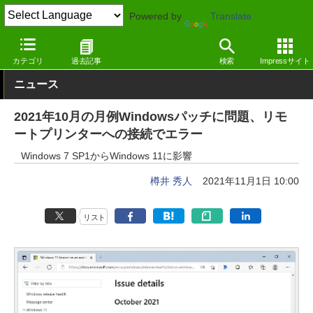
Powered by
Translate
窓の杜
システム・ファイル
システム
Windows
カテゴリ
過去記事
検索
Impressサイト
ニュース
2021年10月の月例Windowsパッチに問題、リモ
ートプリンターへの接続でエラー
Windows 7 SP1からWindows 11に影響
樽井 秀人
2021年11月1日 10:00
リスト