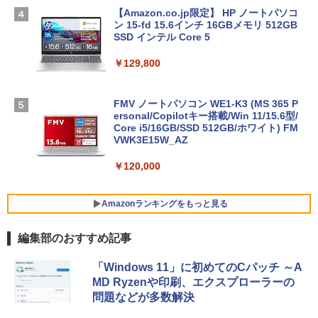
【Amazon.co.jp限定】 HP ノートパソコ
ン 15-fd 15.6インチ 16GBメモリ 512GB
SSD インテル Core 5
￥129,800
FMV ノートパソコン WE1-K3 (MS 365 P
ersonal/Copilotキー搭載/Win 11/15.6型/
Core i5/16GB/SSD 512GB/ホワイト) FM
VWK3E15W_AZ
￥120,000
Amazonランキングをもっと見る
編集部のおすすめ記事
Robloxギフトカード - 800 Robux 【限
生成AIパスポート公式テキスト 第４版
Amazon Kindle Paperwhite (16GB) 7イ
「Windows 11」に初めてのCパッチ ～A
定バーチャルアイテムを含む】 【オンラ
ンチディスプレイ、色調調節ライト、12
MD Ryzenや印刷、エクスプローラーの
インゲームコード】 ロブロックス | オン
週間持続バッテリー、広告なし、ブラッ
￥1,766
問題などが多数解決
ラインコード版
ク