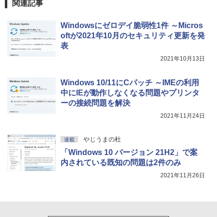
関連記事
売)
1冊ですべて身につくHTML & CSSとWe
bデザイン入門講座［第2版］
Microsoft Office Home 2024(最新 永続
￥39,980
Windowsにゼロデイ脆弱性1件 ～Micros
版)|オンラインコード版|Windows11、1
0/mac対応|PC2台
￥2,326
oftが2021年10月のセキュリティ更新を発
表
New Amazon Kindle Scribe Colorsoft |
￥37,224
11インチカラーディスプレイ、64GBスト
2021年10月13日
レージ、ノート機能搭載、明るさ自動調
整、色調調節ライト、プレミアムペン付
Windows 10/11にCパッチ ～IMEの利用
き、グラファイト
中にIEが動作しなくなる問題やプリンタ
￥115,980
ーの接続問題を解決
2021年11月24日
やじうまの杜
連載
「Windows 10 バージョン 21H2」で案
内されている既知の問題は2件のみ
2021年11月26日