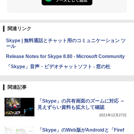
Amazon Kindle Paperwhite (16GB) 7イ
ンチディスプレイ、色調調節ライト、12
週間持続バッテリー、広告なし、ブラッ
ク
関連リンク
￥22,980
Skype | 無料通話とチャット用のコミュニケーション ツ
ール
Amazon Kindle Colorsoft | 16GBストレ
ージ、防水、7インチカラーディスプレ
Release Notes for Skype 8.80 - Microsoft Community
イ、色調調節ライト、最大8週間持続バッ
テリー、広告無し、ブラック (2025年発
「Skype」音声・ビデオチャットソフト - 窓の杜
売)
￥31,980
関連記事
New Amazon Kindle Scribe Colorsoft |
「Skype」の共有画面のズームに対応 ～
11インチカラーディスプレイ、64GBスト
見えずらい資料も拡大して確認
レージ、ノート機能搭載、明るさ自動調
整、色調調節ライト、プレミアムペン付
2021年12月27日
き、グラファイト
「Skype」のWeb版がAndroidと「Firef
￥115,980