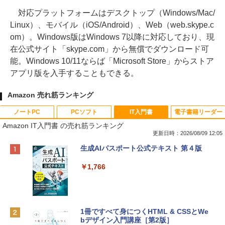
対応プラットフォームはデスクトップ（Windows/Mac/
Linux）、モバイル（iOS/Android）、Web（web.skype.c
om）。Windows版はWindows 7以降に対応しており、現
在公式サイト「skype.com」から無償でダウンロード可
能。Windows 10/11ならば「Microsoft Store」からストア
アプリ版を入手することもできる。
Amazon 売れ筋ランキング
ノートPC
PCソフト
IT入門書
電子書籍リーダー
Amazon IT入門書 の売れ筋ランキング
更新日時：2026/08/09 12:05
Apple 2026 MacBook Neo A18 Proチッ
Robloxギフトカード - 800 Robux 【限
生成AIパスポート公式テキスト 第４版
プ搭載13インチノートブック：AIとAppl
定バーチャルアイテムを含む】 【オンラ
e Intelligenceのために設計、Liquid Ret
インゲームコード】 ロブロックス | オン
￥1,766
inaディスプレイ、8GBユニファイドメモ
ラインコード版
リ、256GB SSDストレージ、1080p Fac
eTime HDカメラ - インディゴ
￥1,300
￥119,800
1冊ですべて身につくHTML & CSSとWe
bデザイン入門講座［第2版］
Robloxギフトカード - 1000 Robux 【限