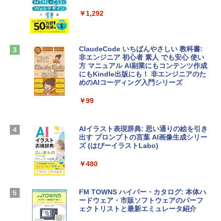
定バーチャルアイテムを含む】 【オンラ
tomtoc 360°保護 15.6 16インチ パソコ
インゲームコード】 ロブロックス |オン
￥1,292
ンケース Dell NEC Lavie ASUS HP dyna
ラインコード版
book Lenovo対応
￥1,600
￥2,952
ClaudeCode いちばんやさしい 教科書:
非エンジニア 初心者 素人 でも安心 使い
方 マニュアル AI副業にもコンテンツ作成
Robloxギフトカード - 2,000 Robux 【限
にもKindle出版にも！ 非エンジニアのた
Apple 2026 MacBook Air M5チップ搭載
定バーチャルアイテムを含む】 【オンラ
めのAIコーディング入門シリーズ
13インチノートブック：AIとApple Intell
インゲームコード】 ロブロックス | オン
igence、13.6インチLiquid Retinaディ
ラインコード版
￥99
スプレイ、16GBユニファイドメモリ、1
TB SSDストレージ、12MPセンターフレ
￥3,200
ームカメラ、日本語キーボード、Touch I
D - ミッドナイト
AIイラスト表現辞典: 思い通りの絵を引き
出す プロンプトの言葉 AI画像生成シリー
Microsoft Office Home & Business 202
￥278,800
ズ (はぴーイラストLabo)
4(最新 永続版)|オンラインコード版|Wind
ows11、10/mac対応|PC2台
￥480
【Amazon.co.jp限定】 HP ノートパソコ
￥39,582
ン 15-fd 15.6インチ 16GBメモリ 512GB
SSD インテル Core 5
FM TOWNS ハイパー・カタログ: 本体ハ
ードウェア・市販ソフトウェアのパーフ
Windows版 | Minecraft (マインクラフ
￥129,800
ェクトリストと最新エミュレータ紹介
ト): Java & Bedrock Edition | オンライ
ンコード版