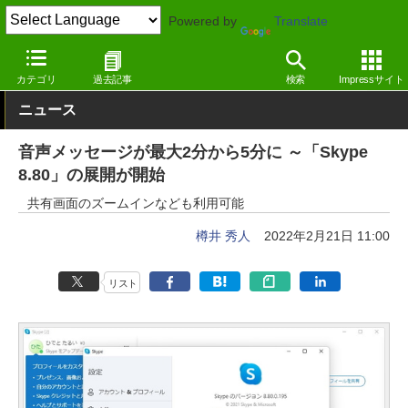
Powered by
Translate
窓の杜
インターネット
SNS・コミュニティ
Windows
カテゴリ
過去記事
検索
Impressサイト
ニュース
音声メッセージが最大2分から5分に ～「Skype
8.80」の展開が開始
共有画面のズームインなども利用可能
樽井 秀人
2022年2月21日 11:00
リスト