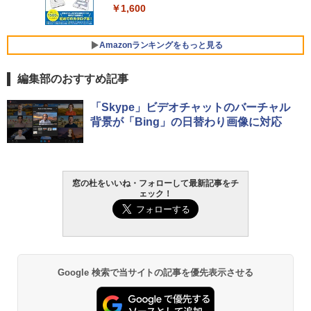
￥1,600
FMV ノートパソコン WE1-K3 (MS 365 P
￥3,600
ersonal/Copilotキー搭載/Win 11/15.6型/
Core i5/16GB/SSD 512GB/ホワイト) FM
Amazonランキングをもっと見る
VWK3E15W_AZ
編集部のおすすめ記事
￥139,880
Amazon Kindle - 目に優しい、かさばら
「Skype」ビデオチャットのバーチャル
ない、大きな画面で読みやすい、6週間持
背景が「Bing」の日替わり画像に対応
続バッテリー、6インチディスプレイ電子
書籍リーダー、マッチャ、16GB、広告な
し
￥16,980
窓の杜をいいね・フォローして最新記事をチ
ェック！
Kindle Paperwhite シグニチャーエディ
ション (32GB) 7インチディスプレイ、明
るさ自動調整、色調調節ライト、12週間
持続バッテリー、広告なし、メタリック
ブラック
Google 検索で当サイトの記事を優先表示させる
￥27,980