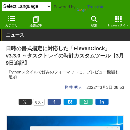
Powered by
Translate
窓の杜
システム・ファイル
デスクトップ
Windows
カテゴリ
過去記事
検索
Impressサイト
ニュース
日時の書式指定に対応した「ElevenClock」
v3.3.0 ～タスクトレイの時計カスタムツール【3月
9日追記】
Pythonスタイルで好みのフォーマットに。プレビュー機能も
追加
樽井 秀人
2022年3月3日 08:53
リスト