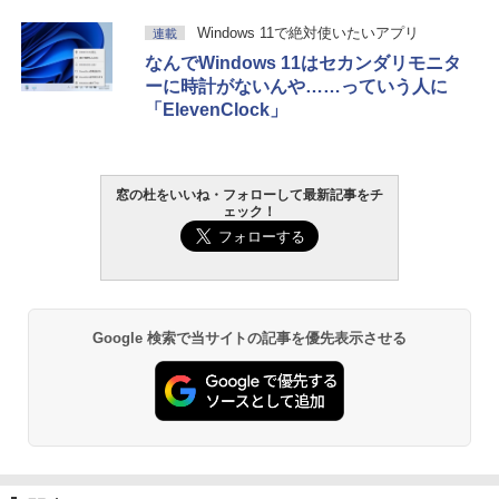
生成AIパスポート公式テキスト 第４版
Amazon Kindle - 目に優しい、かさばら
Windows 11で絶対使いたいアプリ
連載
ない、大きな画面で読みやすい、6週間持
なんでWindows 11はセカンダリモニタ
続バッテリー、6インチディスプレイ電子
￥1,766
書籍リーダー、マッチャ、16GB、広告な
ーに時計がないんや……っていう人に
し
「ElevenClock」
￥16,980
1冊ですべて身につくHTML & CSSとWe
bデザイン入門講座［第2版］
窓の杜をいいね・フォローして最新記事をチ
Kindle Paperwhite シグニチャーエディ
ェック！
ション (32GB) 7インチディスプレイ、明
￥1,292
るさ自動調整、色調調節ライト、12週間
持続バッテリー、広告なし、メタリック
ブラック
ClaudeCode いちばんやさしい 教科書:
￥27,980
非エンジニア 初心者 素人 でも安心 使い
Google 検索で当サイトの記事を優先表示させる
方 マニュアル AI副業にもコンテンツ作成
にもKindle出版にも！ 非エンジニアのた
めのAIコーディング入門シリーズ
Amazon Kindle Paperwhite (16GB) 7イ
ンチディスプレイ、色調調節ライト、12
￥99
週間持続バッテリー、広告なし、ブラッ
ク
￥22,980
AIイラスト表現辞典: 思い通りの絵を引き