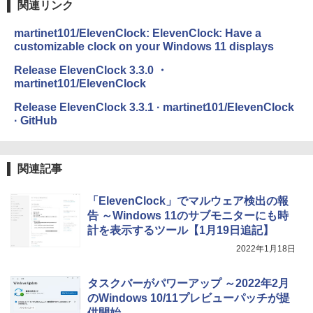
出す プロンプトの言葉 AI画像生成シリー
関連リンク
ズ (はぴーイラストLabo)
Amazon Kindle Colorsoft | 16GBストレ
martinet101/ElevenClock: ElevenClock: Have a
￥480
ージ、防水、7インチカラーディスプレ
customizable clock on your Windows 11 displays
イ、色調調節ライト、最大8週間持続バッ
テリー、広告無し、ブラック (2025年発
Release ElevenClock 3.3.0 ・
売)
FM TOWNS ハイパー・カタログ: 本体ハ
martinet101/ElevenClock
ードウェア・市販ソフトウェアのパーフ
￥31,980
ェクトリストと最新エミュレータ紹介
Release ElevenClock 3.3.1 · martinet101/ElevenClock
· GitHub
￥1,600
New Amazon Kindle Scribe Colorsoft |
11インチカラーディスプレイ、64GBスト
レージ、ノート機能搭載、明るさ自動調
関連記事
整、色調調節ライト、プレミアムペン付
き、グラファイト
「ElevenClock」でマルウェア検出の報
告 ～Windows 11のサブモニターにも時
￥115,980
計を表示するツール【1月19日追記】
2022年1月18日
タスクバーがパワーアップ ～2022年2月
のWindows 10/11プレビューパッチが提
供開始