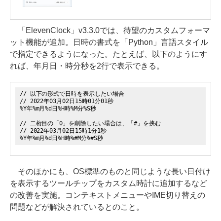
「ElevenClock」v3.3.0では、待望のカスタムフォーマ
ット機能が追加。日時の書式を「Python」言語スタイル
で指定できるようになった。たとえば、以下のようにす
れば、年月日・時分秒を2行で表示できる。
// 以下の形式で日時を表示したい場合
// 2022年03月02日15時01分01秒
%Y年%m月%d日%H時%M分%S秒
// 二桁目の「0」を削除したい場合は、「#」を挟む
// 2022年03月02日15時1分1秒
%Y年%m月%d日%H時%#M分%#S秒
そのほかにも、OS標準のものと同じような長い日付け
を表示するツールチップをカスタム時計に追加するなど
の改善を実施。コンテキストメニューやIME切り替えの
問題などが解決されているとのこと。