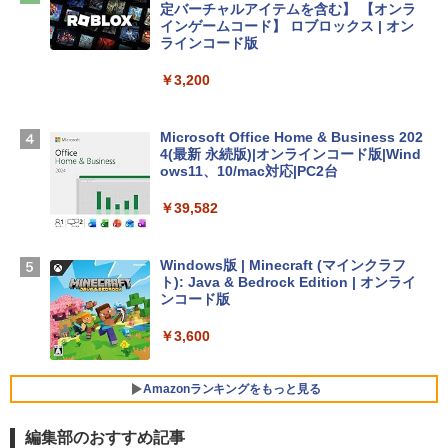
Apple 2026 MacBook Air M5チップ搭載
定バーチャルアイテムを含む】 【オンラ
13インチノートブック：AIとApple Intell
インゲームコード】 ロブロックス | オン
igence、13.6インチLiquid Retinaディ
ラインコード版
スプレイ、16GBユニファイドメモリ、1
TB SSDストレージ、12MPセンターフレ
￥3,200
ームカメラ、日本語キーボード、Touch I
D - ミッドナイト
Microsoft Office Home & Business 202
￥278,800
4(最新 永続版)|オンラインコード版|Wind
ows11、10/mac対応|PC2台
【Amazon.co.jp限定】 HP ノートパソコ
￥39,582
ン 15-fd 15.6インチ 16GBメモリ 512GB
SSD インテル Core 5
Windows版 | Minecraft (マインクラフ
￥129,800
ト): Java & Bedrock Edition | オンライ
ンコード版
FMV ノートパソコン WE1-K3 (MS 365 P
￥3,600
ersonal/Copilotキー搭載/Win 11/15.6型/
Core i5/16GB/SSD 512GB/ホワイト) FM
VWK3E15W_AZ
Amazonランキングをもっと見る
￥139,880
編集部のおすすめ記事