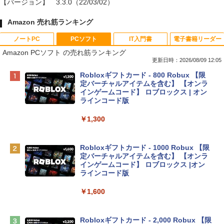
【バージョン】
3.3.0（22/03/02）
Amazon 売れ筋ランキング
ノートPC
PCソフト
IT入門書
電子書籍リーダー
Amazon PCソフト の売れ筋ランキング
更新日時：2026/08/09 12:05
Apple 2026 MacBook Neo A18 Proチッ
Robloxギフトカード - 800 Robux 【限
プ搭載13インチノートブック：AIとAppl
定バーチャルアイテムを含む】 【オンラ
e Intelligenceのために設計、Liquid Ret
インゲームコード】 ロブロックス | オン
inaディスプレイ、8GBユニファイドメモ
ラインコード版
リ、256GB SSDストレージ、1080p Fac
eTime HDカメラ - インディゴ
￥1,300
￥119,800
Robloxギフトカード - 1000 Robux 【限
定バーチャルアイテムを含む】 【オンラ
tomtoc 360°保護 15.6 16インチ パソコ
インゲームコード】 ロブロックス |オン
ンケース Dell NEC Lavie ASUS HP dyna
ラインコード版
book Lenovo対応
￥1,600
￥2,952
Robloxギフトカード - 2,000 Robux 【限