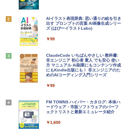
リ、512GB SSDストレージ、1080p Fac
￥10,000
eTime HDカメラ、Touch ID - インディ
ゴ
AIイラスト表現辞典: 思い通りの絵を引き
Robloxギフトカード - 800 Robux 【限
￥137,800
出す プロンプトの言葉 AI画像生成シリー
定バーチャルアイテムを含む】 【オンラ
ズ (はぴーイラストLabo)
インゲームコード】 ロブロックス | オン
ラインコード版
tomtoc 360°保護 15.6 16インチ パソコ
￥99
ンケース Dell NEC Lavie ASUS HP dyna
￥1,300
book Lenovo対応
ClaudeCode いちばんやさしい 教科書:
￥2,952
非エンジニア 初心者 素人 でも安心 使い
Microsoft Office Home & Business 202
方 マニュアル AI副業にもコンテンツ作成
4(最新 永続版)|オンラインコード版|Wind
にもKindle出版にも！ 非エンジニアのた
ows11、10/mac対応|PC2台
めのAIコーディング入門シリーズ
Apple 2026 MacBook Air M5チップ搭載
13インチノートブック：AIとApple Intell
￥39,582
igence、13.6インチLiquid Retinaディ
￥99
スプレイ、24GBユニファイドメモリ、1
TB SSD、12MPセンターフレームカメ
Robloxギフトカード - 2,000 Robux 【限
ラ、Touch ID - スカイブルー + 3年延長
FM TOWNS ハイパー・カタログ: 本体ハ
定バーチャルアイテムを含む】 【オンラ
AppleCare+ for 13インチMacBook Air
ードウェア・市販ソフトウェアのパーフ
インゲームコード】 ロブロックス | オン
(M5)|ダウンロード版
ェクトリストと最新エミュレータ紹介
ラインコード版
￥331,701
￥1,600
￥3,200