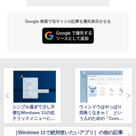
し
￥19,980
Google 検索で当サイトの記事を優先表示させる
Kindle Paperwhite シグニチャーエディ
ション (32GB) 7インチディスプレイ、明
るさ自動調整、色調調節ライト、12週間
持続バッテリー、広告なし、メタリック
ブラック
￥32,980
Amazon Kindle Colorsoft | 16GBストレ
ージ、防水、7インチカラーディスプレ
イ、色調調節ライト、最大8週間持続バッ
テリー、広告無し、ブラック (2025年発
売)
シンプル過ぎて少し不
ウィンドウはやっぱり
￥39,980
便なWindows 11の右
四角くなきゃ！ とい
クリックメニューに好
う人のための「Corner
みのコマンドを追加す
Sharpness」
New Amazon Kindle Scribe Colorsoft |
る方法
［Windows 11で絶対使いたいアプリ］の他の記事
11インチカラーディスプレイ、64GBスト