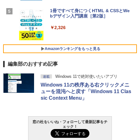
【Amazon.co.jp限定】 HP ノートパソコ
1冊ですべて身につくHTML & CSSとWe
Robloxギフトカード - 1000 Robux 【限
ン 15-fd 15.6インチ 16GBメモリ 512GB
bデザイン入門講座［第2版］
定バーチャルアイテムを含む】 【オンラ
SSD インテル Core 5
インゲームコード】 ロブロックス |オン
ラインコード版
￥2,326
￥129,800
￥1,600
FMV ノートパソコン WE1-K3 (MS 365 P
Amazonランキングをもっと見る
ersonal/Copilotキー搭載/Win 11/15.6型/
Core i5/16GB/SSD 512GB/ホワイト) FM
編集部のおすすめ記事
VWK3E15W_AZ
Amazon Kindle Paperwhite (16GB) 7イ
￥119,800
Windows 11で絶対使いたいアプリ
連載
ンチディスプレイ、色調調節ライト、12
Windows 11の秩序ある右クリックメニ
週間持続バッテリー、広告なし、ブラッ
ク
ューを混沌へと戻す「Windows 11 Clas
sic Context Menu」
￥27,980
Amazon Kindle - 目に優しい、かさばら
窓の杜をいいね・フォローして最新記事をチ
ない、大きな画面で読みやすい、6週間持
ェック！
続バッテリー、6インチディスプレイ電子
書籍リーダー、ブラック、16GB、広告な