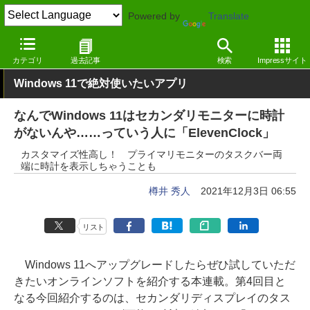
Powered by
Translate
窓の杜
システム・ファイル
デスクトップ
Windows
カテゴリ
過去記事
検索
Impressサイト
Windows 11で絶対使いたいアプリ
なんでWindows 11はセカンダリモニターに時計
がないんや……っていう人に「ElevenClock」
カスタマイズ性高し！ プライマリモニターのタスクバー両
端に時計を表示しちゃうことも
樽井 秀人
2021年12月3日 06:55
リスト
Windows 11へアップグレードしたらぜひ試していただ
きたいオンラインソフトを紹介する本連載。第4回目と
なる今回紹介するのは、セカンダリディスプレイのタス