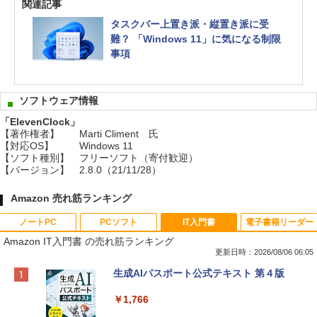
関連記事
タスクバー上置き派・縦置き派に受
難？ 「Windows 11」に気になる制限
事項
ソフトウェア情報
「ElevenClock」
【著作権者】
Marti Climent 氏
【対応OS】
Windows 11
【ソフト種別】
フリーソフト（寄付歓迎）
【バージョン】
2.8.0（21/11/28）
Amazon 売れ筋ランキング
ノートPC
PCソフト
IT入門書
電子書籍リーダー
Amazon IT入門書 の売れ筋ランキング
更新日時：2026/08/06 06:05
Apple 2026 MacBook Neo A18 Proチッ
Xbox プリペイドカード 10,000円 デジタ
生成AIパスポート公式テキスト 第４版
プ搭載13インチノートブック：AIとAppl
ルコード 【旧 Xbox ギフトカード】 [オ
e Intelligenceのために設計、Liquid Ret
ンラインコード]
￥1,766
inaディスプレイ、8GBユニファイドメモ