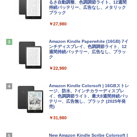
ンケース Dell NEC Lavie ASUS HP dyna
ラインコード版
るさ自動調整、色調調節ライト、12週間
book Lenovo対応
持続バッテリー、広告なし、メタリック
ブラック
￥1,600
￥2,952
ClaudeCode いちばんやさしい 教科書:
￥27,980
非エンジニア 初心者 素人 でも安心 使い
方 マニュアル AI副業にもコンテンツ作成
Robloxギフトカード - 2,000 Robux 【限
にもKindle出版にも！ 非エンジニアのた
Apple 2026 MacBook Air M5チップ搭載
定バーチャルアイテムを含む】 【オンラ
めのAIコーディング入門シリーズ
13インチノートブック：AIとApple Intell
インゲームコード】 ロブロックス | オン
Amazon Kindle Paperwhite (16GB) 7イ
igence、13.6インチLiquid Retinaディ
ラインコード版
ンチディスプレイ、色調調節ライト、12
￥99
スプレイ、16GBユニファイドメモリ、1
週間持続バッテリー、広告なし、ブラッ
TB SSDストレージ、12MPセンターフレ
ク
￥3,200
ームカメラ、日本語キーボード、Touch I
D - ミッドナイト
￥22,980
AIイラスト表現辞典: 思い通りの絵を引き
出す プロンプトの言葉 AI画像生成シリー
Microsoft Office Home & Business 202
￥278,800
ズ (はぴーイラストLabo)
4(最新 永続版)|オンラインコード版|Wind
ows11、10/mac対応|PC2台
Amazon Kindle Colorsoft | 16GBストレ
￥480
ージ、防水、7インチカラーディスプレ
【Amazon.co.jp限定】 HP ノートパソコ
イ、色調調節ライト、最大8週間持続バッ
￥39,582
ン 15-fd 15.6インチ 16GBメモリ 512GB
テリー、広告無し、ブラック (2025年発
SSD インテル Core 5
売)
FM TOWNS ハイパー・カタログ: 本体ハ
ードウェア・市販ソフトウェアのパーフ
Windows版 | Minecraft (マインクラフ
￥129,800
￥31,980
ェクトリストと最新エミュレータ紹介
ト): Java & Bedrock Edition | オンライ
ンコード版
￥1,600
FMV ノートパソコン WE1-K3 (MS 365 P
New Amazon Kindle Scribe Colorsoft |
￥3,600