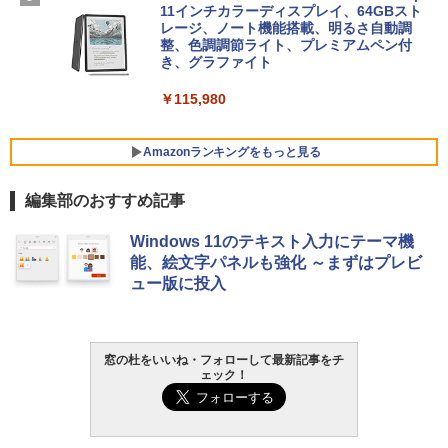
ersonal/Copilotキー搭載/Win 11/15.6型/
11インチカラーディスプレイ、64GBスト
Core i5/16GB/SSD 512GB/ホワイト) FM
レージ、ノート機能搭載、明るさ自動調
VWK3E15W_AZ
整、色調調節ライト、プレミアムペン付
き、グラファイト
￥139,880
￥115,980
Amazonランキングをもっと見る
編集部のおすすめ記事
Windows 11のテキスト入力にテーマ機
能、絵文字パネルも強化 ～まずはプレビ
ュー版に投入
窓の杜をいいね・フォローして最新記事をチ
ェック！