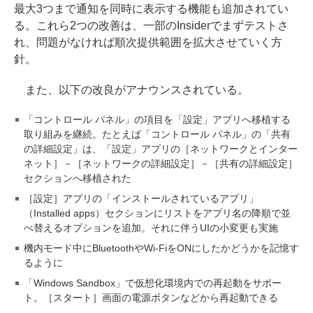
最大3つまで通知を同時に表示する機能も追加されてい
る。これら2つの改善は、一部のInsiderでまずテストさ
れ、問題がなければ順次提供範囲を拡大させていく方
針。
また、以下の改良がアナウンスされている。
「コントロール パネル」の項目を「設定」アプリへ移植する
取り組みを継続。たとえば「コントロール パネル」の「共有
の詳細設定」は、「設定」アプリの［ネットワークとインター
ネット］－［ネットワークの詳細設定］－［共有の詳細設定］
セクションへ移植された
［設定］アプリの「インストールされているアプリ」
（Installed apps）セクションにリストをアプリ名の降順で並
べ替えるオプションを追加。それに伴うUIの小変更も実施
機内モード中にBluetoothやWi-FiをONにしたかどうかを記憶す
るように
「Windows Sandbox」で仮想化環境内での再起動をサポー
ト。［スタート］画面の電源ボタンなどから再起動できる