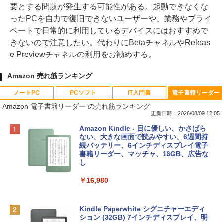
要とする問題が発生する可能性がある。起動できなくな
ったPCを自力で復旧できないユーザーや、業務やプライ
ベートで日常的に利用しているデバイスにはおすすめで
きないので注意したい。代わりにBetaチャネルやReleas
e Previewチャネルの利用をお勧めする。
Amazon 売れ筋ランキング
ノートPC
PCソフト
IT入門書
電子書籍リーダー
Amazon 電子書籍リーダー の売れ筋ランキング
更新日時：2026/08/09 12:05
Apple 2026 MacBook Neo A18 Proチッ
Robloxギフトカード - 800 Robux 【限
生成AIパスポート公式テキスト 第４版
Amazon Kindle - 目に優しい、かさばら
プ搭載13インチノートブック：AIとAppl
定バーチャルアイテムを含む】 【オンラ
ない、大きな画面で読みやすい、6週間持
e Intelligenceのために設計、Liquid Ret
インゲームコード】 ロブロックス | オン
続バッテリー、6インチディスプレイ電子
￥1,766
inaディスプレイ、8GBユニファイドメモ
ラインコード版
書籍リーダー、マッチャ、16GB、広告な
リ、256GB SSDストレージ、1080p Fac
し
eTime HDカメラ - インディゴ
￥1,300
￥16,980
￥119,800
1冊ですべて身につくHTML & CSSとWe
bデザイン入門講座［第2版］
Robloxギフトカード - 1000 Robux 【限
定バーチャルアイテムを含む】 【オンラ
Kindle Paperwhite シグニチャーエディ
tomtoc 360°保護 15.6 16インチ パソコ
インゲームコード】 ロブロックス |オン
ション (32GB) 7インチディスプレイ、明
￥1,292