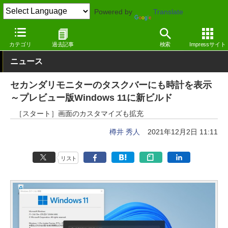
Powered by
Translate
窓の杜
システム・ファイル
システム
Windows
カテゴリ
過去記事
検索
Impressサイト
ニュース
セカンダリモニターのタスクバーにも時計を表示
～プレビュー版Windows 11に新ビルド
［スタート］画面のカスタマイズも拡充
樽井 秀人
2021年12月2日 11:11
リスト