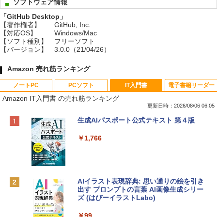
ソフトウェア情報
「GitHub Desktop」
【著作権者】
GitHub, Inc.
【対応OS】
Windows/Mac
【ソフト種別】
フリーソフト
【バージョン】
3.0.0（21/04/26）
Amazon 売れ筋ランキング
ノートPC
PCソフト
IT入門書
電子書籍リーダー
Amazon IT入門書 の売れ筋ランキング
更新日時：2026/08/06 06:05
Apple 2026 MacBook Neo A18 Proチッ
Xbox プリペイドカード 10,000円 デジタ
生成AIパスポート公式テキスト 第４版
プ搭載13インチノートブック：AIとAppl
ルコード 【旧 Xbox ギフトカード】 [オ
e Intelligenceのために設計、Liquid Ret
ンラインコード]
￥1,766
inaディスプレイ、8GBユニファイドメモ
リ、512GB SSDストレージ、1080p Fac
￥10,000
eTime HDカメラ、Touch ID - インディ
ゴ
AIイラスト表現辞典: 思い通りの絵を引き
Robloxギフトカード - 800 Robux 【限
￥137,800
出す プロンプトの言葉 AI画像生成シリー
定バーチャルアイテムを含む】 【オンラ
ズ (はぴーイラストLabo)
インゲームコード】 ロブロックス | オン
ラインコード版
tomtoc 360°保護 15.6 16インチ パソコ
￥99