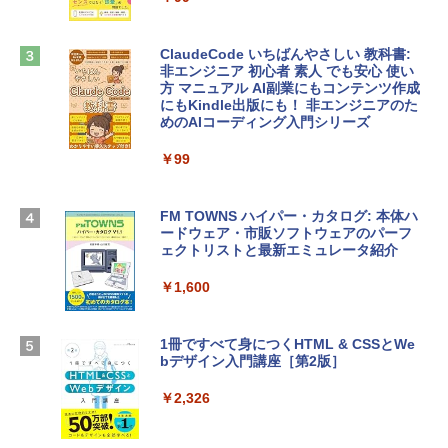
ンケース Dell NEC Lavie ASUS HP dyna
￥1,300
book Lenovo対応
ClaudeCode いちばんやさしい 教科書:
￥2,952
非エンジニア 初心者 素人 でも安心 使い
Microsoft Office Home & Business 202
方 マニュアル AI副業にもコンテンツ作成
4(最新 永続版)|オンラインコード版|Wind
にもKindle出版にも！ 非エンジニアのた
ows11、10/mac対応|PC2台
めのAIコーディング入門シリーズ
Apple 2026 MacBook Air M5チップ搭載
13インチノートブック：AIとApple Intell
￥39,582
igence、13.6インチLiquid Retinaディ
￥99
スプレイ、24GBユニファイドメモリ、1
TB SSD、12MPセンターフレームカメ
Robloxギフトカード - 2,000 Robux 【限
ラ、Touch ID - スカイブルー + 3年延長
FM TOWNS ハイパー・カタログ: 本体ハ
定バーチャルアイテムを含む】 【オンラ
AppleCare+ for 13インチMacBook Air
ードウェア・市販ソフトウェアのパーフ
インゲームコード】 ロブロックス | オン
(M5)|ダウンロード版
ェクトリストと最新エミュレータ紹介
ラインコード版
￥331,701
￥1,600
￥3,200
【Amazon.co.jp限定】 HP ノートパソコ
1冊ですべて身につくHTML & CSSとWe
Robloxギフトカード - 1000 Robux 【限
ン 15-fd 15.6インチ 16GBメモリ 512GB
bデザイン入門講座［第2版］
定バーチャルアイテムを含む】 【オンラ
SSD インテル Core 5
インゲームコード】 ロブロックス |オン
ラインコード版
￥2,326
￥129,800
￥1,600