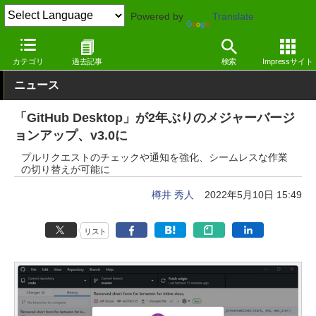
Powered by
Translate
窓の杜
プログラミング
プログラミング
Windows
カテゴリ
過去記事
検索
Impressサイト
ニュース
「GitHub Desktop」が2年ぶりのメジャーバージ
ョンアップ、v3.0に
プルリクエストのチェックや通知を強化、シームレスな作業
の切り替えが可能に
樽井 秀人
2022年5月10日 15:49
リスト