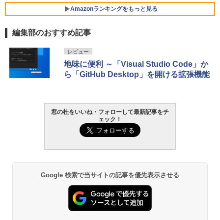
FMV ノートパソコン WE1-K3 (MS 365 P
Amazonランキングをもっと見る
ersonal/Copilotキー搭載/Win 11/15.6型/
Core i5/16GB/SSD 512GB/ホワイト) FM
編集部のおすすめ記事
VWK3E15W_AZ
Amazon Kindle Paperwhite (16GB) 7イ
￥119,800
レビュー
ンチディスプレイ、色調調節ライト、12
地味に便利 ～「Visual Studio Code」か
週間持続バッテリー、広告なし、ブラッ
ら「GitHub Desktop」を開ける拡張機能
ク
￥27,980
窓の杜をいいね・フォローして最新記事をチ
ェック！
Amazon Kindle - 目に優しい、かさばら
ない、大きな画面で読みやすい、6週間持
続バッテリー、6インチディスプレイ電子
書籍リーダー、ブラック、16GB、広告な
し
￥19,980
Google 検索で当サイトの記事を優先表示させる
Kindle Paperwhite シグニチャーエディ
ション (32GB) 7インチディスプレイ、明
るさ自動調整、色調調節ライト、12週間