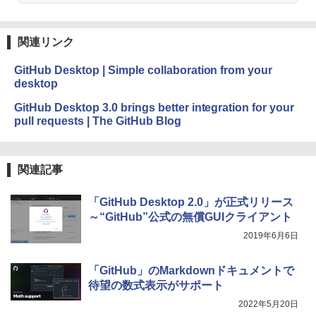
持続バッテリー、広告なし、メタリック
ブラック
関連リンク
￥32,980
GitHub Desktop | Simple collaboration from your
desktop
Amazon Kindle Colorsoft | 16GBストレ
ージ、防水、7インチカラーディスプレ
GitHub Desktop 3.0 brings better integration for your
イ、色調調節ライト、最大8週間持続バッ
pull requests | The GitHub Blog
テリー、広告無し、ブラック (2025年発
売)
￥39,980
関連記事
New Amazon Kindle Scribe Colorsoft |
「GitHub Desktop 2.0」が正式リリース
11インチカラーディスプレイ、64GBスト
～“GitHub”公式の無償GUIクライアント
レージ、ノート機能搭載、明るさ自動調
整、色調調節ライト、プレミアムペン付
2019年6月6日
き、グラファイト
「GitHub」のMarkdownドキュメントで
￥115,980
待望の数式表示がサポート
2022年5月20日