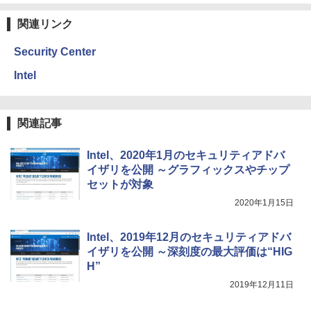
ク
関連リンク
￥22,980
Security Center
Amazon Kindle Colorsoft | 16GBストレ
Intel
ージ、防水、7インチカラーディスプレ
イ、色調調節ライト、最大8週間持続バッ
テリー、広告無し、ブラック (2025年発
売)
関連記事
￥31,980
Intel、2020年1月のセキュリティアドバ
イザリを公開 ～グラフィックスやチップ
New Amazon Kindle Scribe Colorsoft |
セットが対象
11インチカラーディスプレイ、64GBスト
2020年1月15日
レージ、ノート機能搭載、明るさ自動調
整、色調調節ライト、プレミアムペン付
き、グラファイト
Intel、2019年12月のセキュリティアドバ
イザリを公開 ～深刻度の最大評価は“HIG
￥115,980
H”
2019年12月11日