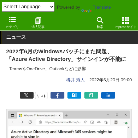
Powered by
Translate
窓の杜
システム・ファイル
システム
Windows
カテゴリ
過去記事
検索
Impressサイト
ニュース
2022年6月のWindowsパッチにまた問題、
「Azure Active Directory」サインインが不能に
TeamsやOneDrive、Outlookなどに影響
樽井 秀人
2022年6月20日 09:00
リスト