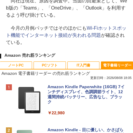
同社は現在、原因を調査中。当面の回避策として、We
b版の「Teams」、「OneDrive」、「Outlook」を利用す
るよう呼び掛けている。
今月の月例パッチではそのほかにも
Wi-Fiホットスポッ
ト機能でインターネット接続が失われる問題
が確認され
ている。
Amazon 売れ筋ランキング
ノートPC
PCソフト
IT入門書
電子書籍リーダー
Amazon 電子書籍リーダー の売れ筋ランキング
更新日時：2026/08/08 18:05
Apple 2026 MacBook Neo A18 Proチッ
Robloxギフトカード - 800 Robux 【限
生成AIパスポート公式テキスト 第４版
Amazon Kindle Paperwhite (16GB) 7イ
プ搭載13インチノートブック：AIとAppl
定バーチャルアイテムを含む】 【オンラ
ンチディスプレイ、色調調節ライト、12
e Intelligenceのために設計、Liquid Ret
インゲームコード】 ロブロックス | オン
週間持続バッテリー、広告なし、ブラッ
￥1,766
inaディスプレイ、8GBユニファイドメモ
ラインコード版
ク
リ、512GB SSDストレージ、1080p Fac
eTime HDカメラ、Touch ID - シルバー
￥1,300
￥22,980
￥131,111
AIイラスト表現辞典: 思い通りの絵を引き
出す プロンプトの言葉 AI画像生成シリー
Robloxギフトカード - 1000 Robux 【限
Amazon Kindle - 目に優しい、かさばら