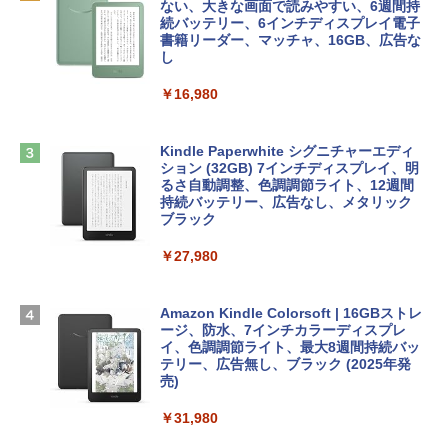
ズ (はぴーイラストLabo)
定バーチャルアイテムを含む】 【オンラ
ない、大きな画面で読みやすい、6週間持
tomtoc 360°保護 15.6 16インチ パソコ
インゲームコード】 ロブロックス |オン
続バッテリー、6インチディスプレイ電子
ンケース Dell NEC Lavie ASUS HP dyna
ラインコード版
書籍リーダー、マッチャ、16GB、広告な
￥480
book Lenovo対応
し
￥1,600
￥2,952
￥16,980
ClaudeCode いちばんやさしい 教科書:
非エンジニア 初心者 素人 でも安心 使い
方 マニュアル AI副業にもコンテンツ作成
Microsoft Office Home & Business 202
にもKindle出版にも！ 非エンジニアのた
Apple 2026 MacBook Air M5チップ搭載
4(最新 永続版)|オンラインコード版|Wind
Kindle Paperwhite シグニチャーエディ
めのAIコーディング入門シリーズ
13インチノートブック：AIとApple Intell
ows11、10/mac対応|PC2台
ション (32GB) 7インチディスプレイ、明
igence、13.6インチLiquid Retinaディ
るさ自動調整、色調調節ライト、12週間
スプレイ、16GBユニファイドメモリ、1
持続バッテリー、広告なし、メタリック
￥99
￥39,582
TB SSDストレージ、12MPセンターフレ
ブラック
ームカメラ、日本語キーボード、Touch I
D - ミッドナイト
￥27,980
1冊ですべて身につくHTML & CSSとWe
Robloxギフトカード - 2,000 Robux 【限
bデザイン入門講座［第2版］
定バーチャルアイテムを含む】 【オンラ
￥278,800
インゲームコード】 ロブロックス | オン
ラインコード版
Amazon Kindle Colorsoft | 16GBストレ
￥1,292
ージ、防水、7インチカラーディスプレ
【Amazon.co.jp限定】 HP ノートパソコ
イ、色調調節ライト、最大8週間持続バッ
￥3,200
ン 15-fd 15.6インチ 16GBメモリ 512GB
テリー、広告無し、ブラック (2025年発
SSD インテル Core 5
売)
FM TOWNS ハイパー・カタログ: 本体ハ
ードウェア・市販ソフトウェアのパーフ
Windows版 | Minecraft (マインクラフ
￥129,800
￥31,980
ェクトリストと最新エミュレータ紹介
ト): Java & Bedrock Edition | オンライ
ンコード版