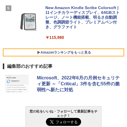
￥1,600
FMV ノートパソコン WE1-K3 (MS 365 P
New Amazon Kindle Scribe Colorsoft |
￥3,600
ersonal/Copilotキー搭載/Win 11/15.6型/
11インチカラーディスプレイ、64GBスト
Core i5/16GB/SSD 512GB/ホワイト) FM
レージ、ノート機能搭載、明るさ自動調
VWK3E15W_AZ
整、色調調節ライト、プレミアムペン付
き、グラファイト
￥139,880
￥115,980
Amazonランキングをもっと見る
編集部のおすすめ記事
Microsoft、2022年6月の月例セキュリテ
ィ更新 ～「Critical」3件を含む55件の脆
弱性へ新たに対処
窓の杜をいいね・フォローして最新記事をチ
ェック！