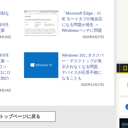
深刻な
「Microsoft Edge」の
IE モードタブが無反応
2年8月
になる問題が発生 ～
更新
Windowsパッチに問題
年8月10日
2022年6月27日
2年9月
Windows 10にタスクバ
新 ～
ー・デスクトップが表
カウン
示されなくなる問題、
11にロ
デバイスが応答不能に
既知の
なることも
2022年11月17日
年9月14日
トップページに戻る