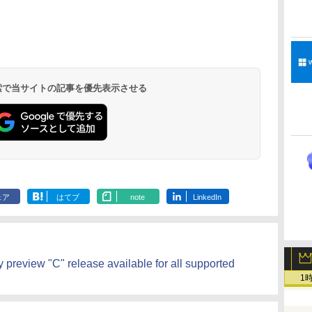
ClaudeCode いちば
Kindle Paperwhite
1冊ですべて身につく
Amazon Kindle
FM TOWNS ハイパ
New Amazon Kindle
んやさしい 教科書:
シグニチャーエディ
HTML & CSSとWeb
Colorsoft | 16GBス
ー・カタログ: 本体ハ
Scribe Colorsoft | 11
非エンジニア 初心者
ション (32GB) 7イン
デザイン入門講座
トレージ、防水、7イ
ードウェア・市販ソフ
インチカラーディスプ
持
素人 でも安心 使い方
チディスプレイ、明
［第2版］
ンチカラーディスプ
トウェアのパーフェク
レイ、64GBストレー
￥99
￥27,980
￥1,292
￥31,980
￥1,600
￥115,980
 検索で当サイトの記事を優先表示させる
ン
マニュアル AI副業に
るさ自動調整、色調
レイ、色調調節ライ
トリストと最新エミュ
ジ、ノート機能搭載、
もコンテンツ作成に
調節ライト、12週間
ト、最大8週間持続バ
レータ紹介
明るさ自動調整、色調
もKindle出版にも！
持続バッテリー、広
ッテリー、広告無
調節ライト、プレミア
な
非エンジニアのため
告なし、メタリック
し、ブラック (2025
ムペン付き、グラファ
のAIコーディング入
ブラック
年発売)
イト
門シリーズ
ェア
はてブ
note
LinkedIn
preview "C" release available for all supported
1