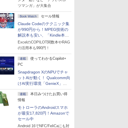
ツマンガ」が大集合
セール情報
Book Watch
Claude Codeのテクニック集
が990円から！MPEG技術の
解説本も安い、「Kindle本サ
マーセール」第2弾開始！
ExcelのCOPILOT関数本やRAG
の活用本も990円！
使ってわかるCopilot+
連載
PC
Snapdragon XのNPUでチャ
ットAIが動く！ Qualcomm向
けAI実行環境「GenieX」を
試してみた
本日みつけたお買い得
連載
情報
モトローラのAndroidスマホ
が最安17,820円！Amazonで
セール中
Android 16でNFC/FeliCaにも対