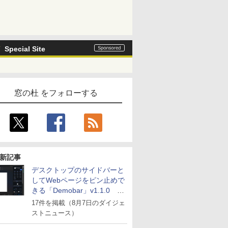
Special Site
窓の杜 をフォローする
新記事
デスクトップのサイドバーと
してWebページをピン止めで
きる「Demobar」v1.1.0 ほ
か
17件を掲載（8月7日のダイジェ
ストニュース）