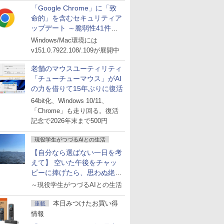
「Google Chrome」に「致
命的」を含むセキュリティア
ップデート ～脆弱性41件に
対処
Windows/Mac環境には
v151.0.7922.108/.109が展開中
老舗のマウスユーティリティ
「チューチューマウス」がAI
の力を借りて15年ぶりに復活
64bit化、Windows 10/11、
「Chrome」も走り回る。復活
記念で2026年末まで500円
現役学生がつづるAIとの生活
【自分なら選ばない一日を考
えて】 空いた午後をチャッ
ピーに捧げたら、思わぬ絶景
に出会った話
～現役学生がつづるAIとの生活
本日みつけたお買い得
連載
情報