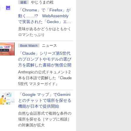
やじうまの杜
連載
「Chrome」で「Firefox」が
動く……!? WebAssembly
で実装された「Gecko」エン
ジン
意味があるかどうかはともかく
ロマンたっぷり
ニュース
Book Watch
「Claude」シリーズ第5世代
のプロンプトやモデルの選び
方を図解した書籍が無償公開
Anthropicの公式ドキュメント2
本を日本語で図解した『Claude
5世代 マスターガイド』
「Google マップ」でGemini
とのチャットで場所を探せる
機能が日本で提供開始
自然な会話形式で複雑な条件の
場所を探せる［マップに相談］
の対象国が拡大