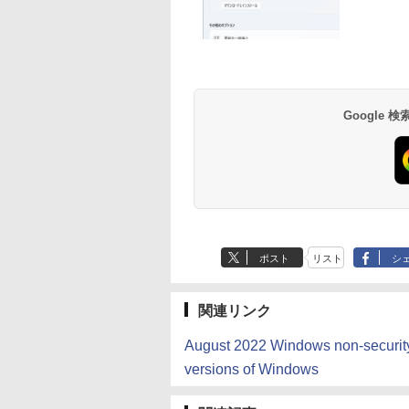
生成AIパスポート公
Amazon Kindle
AIイラスト表現辞典:
Amazon Kindle - 目
式テキスト 第４版
Paperwhite (16GB)
思い通りの絵を引き
に優しい、かさばら
7インチディスプレ
出す プロンプトの言
ない、大きな画面で
￥1,766
イ、色調調節ライ
葉 AI画像生成シリー
読みやすい、6週間
￥22,980
￥480
￥16,980
Google
ト、12週間持続バッ
ズ (はぴーイラスト
続バッテリー、6イ
テリー、広告なし、
Labo)
チディスプレイ電子
ブラック
書籍リーダー、ブラ
ック、16GB、広告
し
ポスト
リスト
シ
関連リンク
August 2022 Windows non-security 
versions of Windows