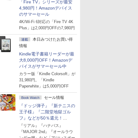
「Fire TV」シリーズが最安
4,980円！Amazonデバイス
のサマーセール
4K/Wi-Fi 6対応の「Fire TV 4K
Plus」は2,000円OFFの7,980円
本日みつけたお買い得
連載
情報
Kindle電子書籍リーダーが最
大8,000円OFF！Amazonデ
バイスがサマーセール中
カラー版「Kindle Colorsoft」が
31,980円。「Kindle
Paperwhite」は5,000円OFF
セール情報
Book Watch
『ドッジ弾子』『新テニスの
王子様』『二階堂地獄ゴル
フ』などが50％還元！
Amazonマンガ週末セール
『リアル』『ハナバス』
『MAJOR 2nd』『オールラウ
ンダー廻』など「アツいスポー