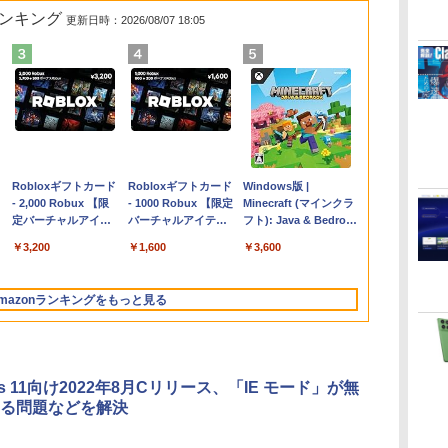
ランキング
更新日時：2026/08/07 18:05
Apple 2026
Robloxギフトカード
【Amazon.co.jp限
Robloxギフトカード
FMV ノートパソコン
Windows版 |
コ
MacBook Air M5チ
- 2,000 Robux 【限
定】 HP ノートパソ
- 1000 Robux 【限定
WE1-K3 (MS 365
Minecraft (マインクラ
ップ搭載13インチノ
定バーチャルアイテ
コン 15-fd 15.6イン
バーチャルアイテム
Personal/Copilotキー
フト): Java & Bedrock
ートブック：AIと
ムを含む】 【オンラ
チ 16GBメモリ
を含む】 【オンライ
搭載/Win 11/15.6
Edition | オンラインコ
￥261,414
￥3,200
￥129,800
￥1,600
￥139,880
￥3,600
Apple Intelligence、
インゲームコード】
512GB SSD インテ
ンゲームコード】 ロ
型/Core i5/16GB/SSD
ード版
13.6インチLiquid
ロブロックス | オン
ル Core 5
ブロックス |オンライ
512GB/ホワイト)
Retinaディスプレ
ラインコード版
ンコード版
FMVWK3E15W_AZ
mazonランキングをもっと見る
イ、16GBユニファイ
ドメモリ、1TB SSD
ストレージ、12MPセ
ンターフレームカメ
ラ、日本語キーボー
ws 11向け2022年8月Cリリース、「IE モード」が無
ド、Touch ID - シル
る問題などを解決
バー