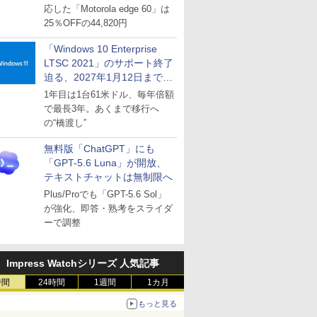
応した「Motorola edge 60」は
25％OFFの44,820円
「Windows 10 Enterprise
LTSC 2021」のサポート終了
迫る、2027年1月12日まで
～ESUは9月1日から販売
1年目は1台61米ドル、毎年倍額
で最長3年。あくまで移行へ
の“橋渡し”
無料版「ChatGPT」にも
「GPT-5.6 Luna」が開放、
テキストチャットは無制限へ
Plus/Proでも「GPT-5.6 Sol」
が強化、即答・熟考をスライダ
ーで調整
Impress Watchシリーズ 人気記事
時間
24時間
1週間
1カ月
もっと見る