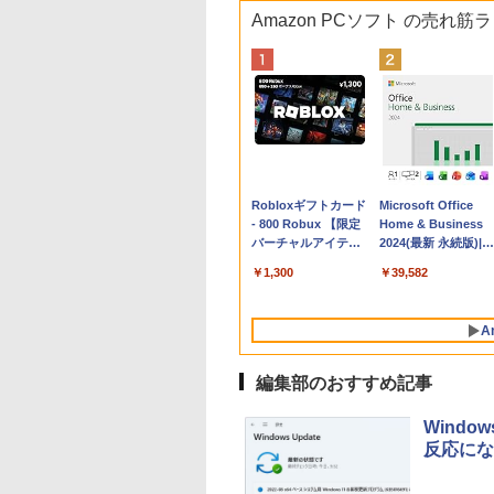
Amazon PCソフト の売れ筋
Apple 2026
Robloxギフトカード
tomtoc 360°保護
Microsoft Office
MacBook Neo A18
- 800 Robux 【限定
15.6 16インチ パソ
Home & Business
Proチップ搭載13イ
バーチャルアイテム
ンケース Dell NEC
2024(最新 永続版)|オ
ンチノートブック：
を含む】 【オンライ
Lavie ASUS HP
ンラインコード
￥162,598
￥1,300
￥2,952
￥39,582
AIとApple
ンゲームコード】 ロ
dynabook Lenovo
版|Windows11、
Intelligence、Liquid
ブロックス | オンラ
対応
10/mac対応|PC2台
Retinaディスプレ
インコード版
A
イ、8GBメモリ、
512GB SSD、1080p
FaceTime HDカメ
編集部のおすすめ記事
ラ、Touch ID - イン
ディゴ + 3年延長
Windo
AppleCare+ for 13イ
反応にな
ンチMacBook
Neo(A18 Pro)|ダウン
ロード版