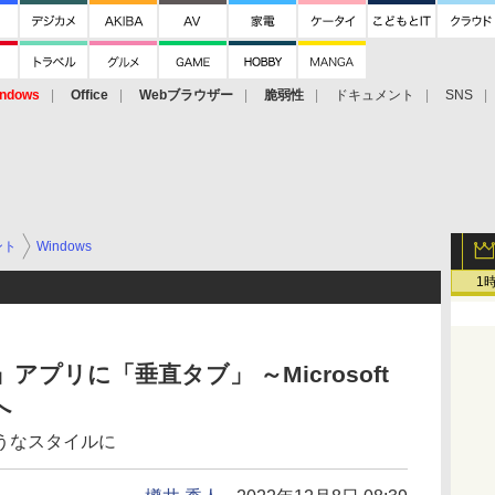
ndows
Office
Webブラウザー
脆弱性
ドキュメント
SNS
ント
Windows
1
e」アプリに「垂直タブ」 ～Microsoft
へ
ようなスタイルに