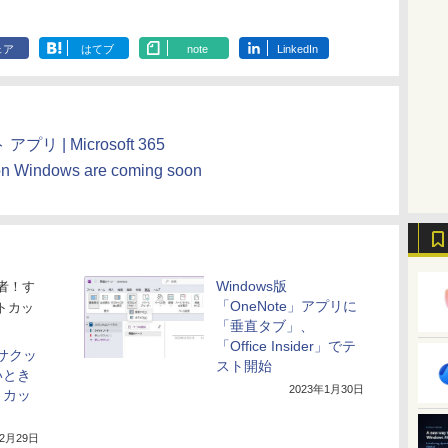
ェア
はてブ
note
LinkedIn
アプリ | Microsoft 365
on Windows are coming soon
Windows版
者！す
「OneNote」アプリに
トカッ
「垂直タブ」、
「Office Insider」でテ
サクッ
スト開始
いとき
2023年1月30日
トカッ
12月29日