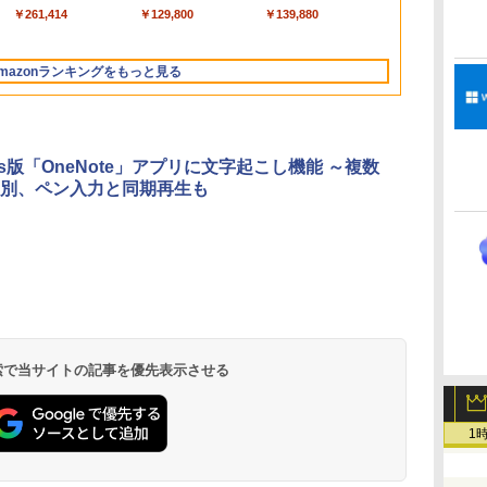
ートブック：AIと
チ 16GBメモリ
搭載/Win 11/15.6
￥261,414
￥129,800
￥139,880
Apple Intelligence、
512GB SSD インテ
型/Core i5/16GB/SSD
13.6インチLiquid
ル Core 5
512GB/ホワイト)
Retinaディスプレ
FMVWK3E15W_AZ
mazonランキングをもっと見る
イ、16GBユニファイ
ドメモリ、1TB SSD
ストレージ、12MPセ
ンターフレームカメ
ラ、日本語キーボー
ows版「OneNote」アプリに文字起こし機能 ～複数
ド、Touch ID - シル
別、ペン入力と同期再生も
バー
Microsoft Office
ClaudeCode いちば
Kindle Paperwhite
Robloxギフトカード
1冊ですべて身につく
Amazon Kindle
Windows版 |
FM TOWNS ハイパ
New Amazon Kindle
定
Home & Business
んやさしい 教科書:
シグニチャーエディ
- 2,000 Robux 【限
HTML & CSSとWeb
Colorsoft | 16GBス
Minecraft (マインクラ
ー・カタログ: 本体ハ
Scribe Colorsoft | 11
2024(最新 永続版)|オ
非エンジニア 初心者
ション (32GB) 7イン
定バーチャルアイテ
デザイン入門講座
トレージ、防水、7イ
フト): Java & Bedrock
ードウェア・市販ソフ
インチカラーディスプ
持
ンラインコード
素人 でも安心 使い方
チディスプレイ、明
ムを含む】 【オンラ
［第2版］
ンチカラーディスプ
Edition | オンラインコ
トウェアのパーフェク
レイ、64GBストレー
￥39,582
￥99
￥27,980
￥3,200
￥1,292
￥31,980
￥3,600
￥1,600
￥115,980
 検索で当サイトの記事を優先表示させる
ン
版|Windows11、
マニュアル AI副業に
るさ自動調整、色調
インゲームコード】
レイ、色調調節ライ
ード版
トリストと最新エミュ
ジ、ノート機能搭載、
イ
10/mac対応|PC2台
もコンテンツ作成に
調節ライト、12週間
ロブロックス | オン
ト、最大8週間持続バ
レータ紹介
明るさ自動調整、色調
もKindle出版にも！
持続バッテリー、広
ラインコード版
ッテリー、広告無
調節ライト、プレミア
な
非エンジニアのため
告なし、メタリック
し、ブラック (2025
ムペン付き、グラファ
1
のAIコーディング入
ブラック
年発売)
イト
門シリーズ