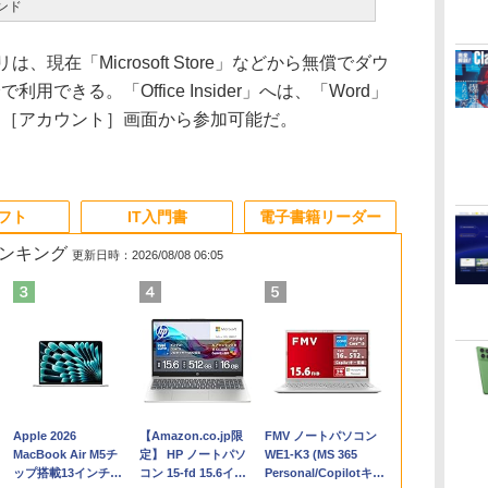
ンド
リは、現在「Microsoft Store」などから無償でダウ
利用できる。「Office Insider」へは、「Word」
］－［アカウント］画面から参加可能だ。
ソフト
IT入門書
電子書籍リーダー
ランキング
更新日時：2026/08/08 06:05
Apple 2026
【Amazon.co.jp限
FMV ノートパソコン
コ
MacBook Air M5チ
定】 HP ノートパソ
WE1-K3 (MS 365
ップ搭載13インチノ
コン 15-fd 15.6イン
Personal/Copilotキー