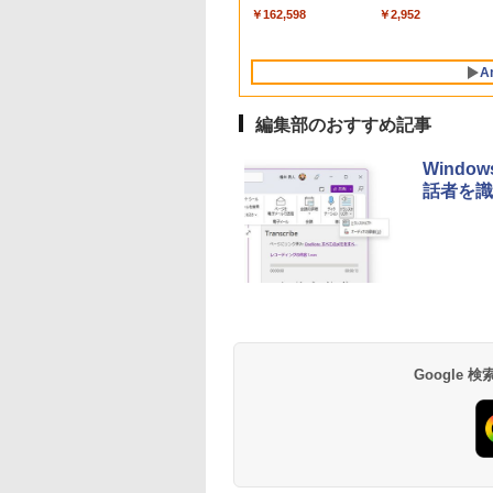
ンチノートブック：
Lavie ASUS HP
￥162,598
￥2,952
AIとApple
dynabook Lenovo
Intelligence、Liquid
対応
Retinaディスプレ
A
イ、8GBメモリ、
512GB SSD、1080p
FaceTime HDカメ
編集部のおすすめ記事
ラ、Touch ID - イン
ディゴ + 3年延長
Wind
AppleCare+ for 13イ
話者を識
ンチMacBook
Neo(A18 Pro)|ダウン
ロード版
Robloxギフトカード
生成AIパスポート公
Amazon Kindle
Robloxギフトカード
AIイラスト表現辞典:
Amazon Kindle - 目
- 800 Robux 【限定
式テキスト 第４版
Paperwhite (16GB)
- 1000 Robux 【限
思い通りの絵を引き
に優しい、かさばら
バーチャルアイテム
7インチディスプレ
バーチャルアイテム
出す プロンプトの言
ない、大きな画面で
￥1,766
を含む】 【オンライ
イ、色調調節ライ
を含む】 【オンライ
葉 AI画像生成シリー
読みやすい、6週間
￥1,300
￥22,980
￥1,600
￥480
￥16,980
Google
ンゲームコード】 ロ
ト、12週間持続バッ
ンゲームコード】 ロ
ズ (はぴーイラスト
続バッテリー、6イ
ブロックス | オンラ
テリー、広告なし、
ブロックス |オンラ
Labo)
チディスプレイ電子
インコード版
ブラック
ンコード版
書籍リーダー、ブラ
ック、16GB、広告
し