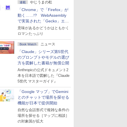
やじうまの杜
連載
「Chrome」で「Firefox」が
動く……!? WebAssembly
で実装された「Gecko」エン
ジン
意味があるかどうかはともかく
ロマンたっぷり
ニュース
Book Watch
「Claude」シリーズ第5世代
のプロンプトやモデルの選び
方を図解した書籍が無償公開
Anthropicの公式ドキュメント2
本を日本語で図解した『Claude
5世代 マスターガイド』
「Google マップ」でGemini
とのチャットで場所を探せる
機能が日本で提供開始
自然な会話形式で複雑な条件の
場所を探せる［マップに相談］
の対象国が拡大