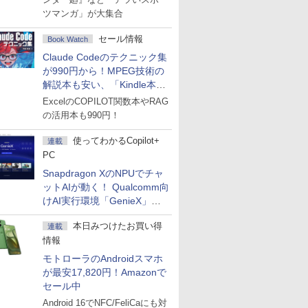
ツマンガ」が大集合
セール情報
Book Watch
Claude Codeのテクニック集
が990円から！MPEG技術の
解説本も安い、「Kindle本サ
マーセール」第2弾開始！
ExcelのCOPILOT関数本やRAG
の活用本も990円！
使ってわかるCopilot+
連載
PC
Snapdragon XのNPUでチャ
ットAIが動く！ Qualcomm向
けAI実行環境「GenieX」を
試してみた
本日みつけたお買い得
連載
情報
モトローラのAndroidスマホ
が最安17,820円！Amazonで
セール中
Android 16でNFC/FeliCaにも対