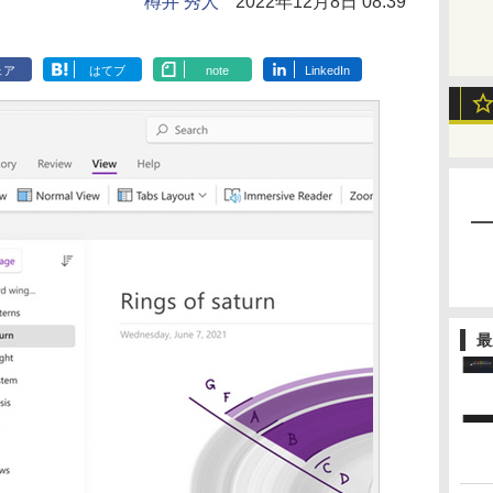
樽井 秀人
2022年12月8日 08:39
ェア
はてブ
note
LinkedIn
最