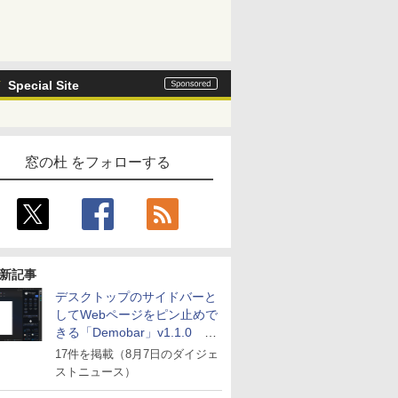
Special Site
窓の杜 をフォローする
新記事
デスクトップのサイドバーと
してWebページをピン止めで
きる「Demobar」v1.1.0 ほ
か
17件を掲載（8月7日のダイジェ
ストニュース）