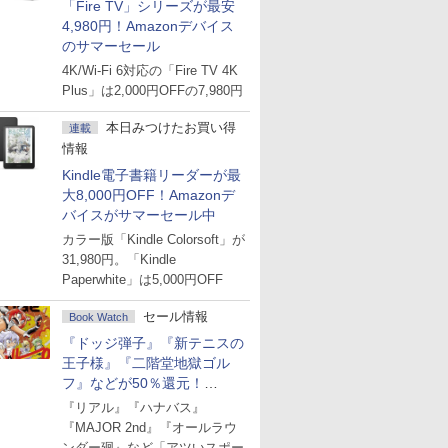
「Fire TV」シリーズが最安
4,980円！Amazonデバイス
のサマーセール
4K/Wi-Fi 6対応の「Fire TV 4K
Plus」は2,000円OFFの7,980円
本日みつけたお買い得
連載
情報
Kindle電子書籍リーダーが最
大8,000円OFF！Amazonデ
バイスがサマーセール中
カラー版「Kindle Colorsoft」が
31,980円。「Kindle
Paperwhite」は5,000円OFF
セール情報
Book Watch
『ドッジ弾子』『新テニスの
王子様』『二階堂地獄ゴル
フ』などが50％還元！
Amazonマンガ週末セール
『リアル』『ハナバス』
『MAJOR 2nd』『オールラウ
ンダー廻』など「アツいスポー