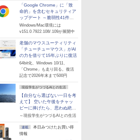
「Google Chrome」に「致
命的」を含むセキュリティア
ップデート ～脆弱性41件に
対処
Windows/Mac環境には
v151.0.7922.108/.109が展開中
老舗のマウスユーティリティ
「チューチューマウス」がAI
の力を借りて15年ぶりに復活
64bit化、Windows 10/11、
「Chrome」も走り回る。復活
記念で2026年末まで500円
現役学生がつづるAIとの生活
【自分なら選ばない一日を考
えて】 空いた午後をチャッ
ピーに捧げたら、思わぬ絶景
に出会った話
～現役学生がつづるAIとの生活
本日みつけたお買い得
連載
情報