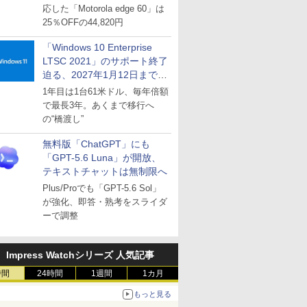
応した「Motorola edge 60」は
25％OFFの44,820円
「Windows 10 Enterprise
LTSC 2021」のサポート終了
迫る、2027年1月12日まで
～ESUは9月1日から販売
1年目は1台61米ドル、毎年倍額
で最長3年。あくまで移行へ
の“橋渡し”
無料版「ChatGPT」にも
「GPT-5.6 Luna」が開放、
テキストチャットは無制限へ
Plus/Proでも「GPT-5.6 Sol」
が強化、即答・熟考をスライダ
ーで調整
Impress Watchシリーズ 人気記事
時間
24時間
1週間
1カ月
もっと見る