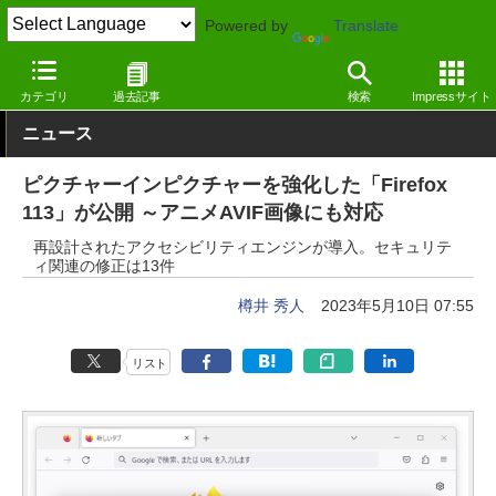
Powered by
Translate
窓の杜
インターネット
Webブラウザー
Windows
カテゴリ
過去記事
検索
Impressサイト
ニュース
ピクチャーインピクチャーを強化した「Firefox
113」が公開 ～アニメAVIF画像にも対応
再設計されたアクセシビリティエンジンが導入。セキュリテ
ィ関連の修正は13件
樽井 秀人
2023年5月10日 07:55
リスト