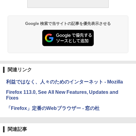
続バッテリー、6インチディスプレイ電子
書籍リーダー、ブラック、16GB、広告な
し
Google 検索で当サイトの記事を優先表示させる
￥19,980
Kindle Paperwhite シグニチャーエディ
ション (32GB) 7インチディスプレイ、明
るさ自動調整、色調調節ライト、12週間
持続バッテリー、広告なし、メタリック
ブラック
関連リンク
￥32,980
利益ではなく、人々のためのインターネット - Mozilla
Amazon Kindle Colorsoft | 16GBストレ
Firefox 113.0, See All New Features, Updates and
ージ、防水、7インチカラーディスプレ
Fixes
イ、色調調節ライト、最大8週間持続バッ
テリー、広告無し、ブラック (2025年発
「Firefox」定番のWebブラウザー - 窓の杜
売)
￥39,980
関連記事