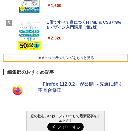
￥331,701
￥1,600
￥3,200
【Amazon.co.jp限定】 HP ノートパソコ
1冊ですべて身につくHTML & CSSとWe
Robloxギフトカード - 1000 Robux 【限
ン 15-fd 15.6インチ 16GBメモリ 512GB
bデザイン入門講座［第2版］
定バーチャルアイテムを含む】 【オンラ
SSD インテル Core 5
インゲームコード】 ロブロックス |オン
ラインコード版
￥2,326
￥129,800
￥1,600
FMV ノートパソコン WE1-K3 (MS 365 P
Amazonランキングをもっと見る
ersonal/Copilotキー搭載/Win 11/15.6型/
Core i5/16GB/SSD 512GB/ホワイト) FM
編集部のおすすめ記事
VWK3E15W_AZ
Amazon Kindle Paperwhite (16GB) 7イ
￥119,800
「Firefox 112.0.2」が公開 ～先週に続く
ンチディスプレイ、色調調節ライト、12
不具合修正
週間持続バッテリー、広告なし、ブラッ
ク
￥27,980
窓の杜をいいね・フォローして最新記事をチ
ェック！
Amazon Kindle - 目に優しい、かさばら
ない、大きな画面で読みやすい、6週間持