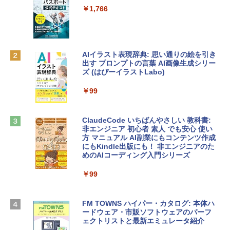
e Intelligenceのために設計、Liquid Ret
ンラインコード]
￥1,766
inaディスプレイ、8GBユニファイドメモ
リ、512GB SSDストレージ、1080p Fac
￥10,000
eTime HDカメラ、Touch ID - インディ
ゴ
AIイラスト表現辞典: 思い通りの絵を引き
Robloxギフトカード - 800 Robux 【限
￥137,800
出す プロンプトの言葉 AI画像生成シリー
定バーチャルアイテムを含む】 【オンラ
ズ (はぴーイラストLabo)
インゲームコード】 ロブロックス | オン
ラインコード版
tomtoc 360°保護 15.6 16インチ パソコ
￥99
ンケース Dell NEC Lavie ASUS HP dyna
￥1,300
book Lenovo対応
ClaudeCode いちばんやさしい 教科書:
￥2,952
非エンジニア 初心者 素人 でも安心 使い
Microsoft Office Home & Business 202
方 マニュアル AI副業にもコンテンツ作成
4(最新 永続版)|オンラインコード版|Wind
にもKindle出版にも！ 非エンジニアのた
ows11、10/mac対応|PC2台
めのAIコーディング入門シリーズ
Apple 2026 MacBook Air M5チップ搭載
13インチノートブック：AIとApple Intell
￥39,582
igence、13.6インチLiquid Retinaディ
￥99
スプレイ、24GBユニファイドメモリ、1
TB SSD、12MPセンターフレームカメ
Robloxギフトカード - 2,000 Robux 【限
ラ、Touch ID - スカイブルー + 3年延長
FM TOWNS ハイパー・カタログ: 本体ハ
定バーチャルアイテムを含む】 【オンラ
AppleCare+ for 13インチMacBook Air
ードウェア・市販ソフトウェアのパーフ
インゲームコード】 ロブロックス | オン
(M5)|ダウンロード版
ェクトリストと最新エミュレータ紹介
ラインコード版