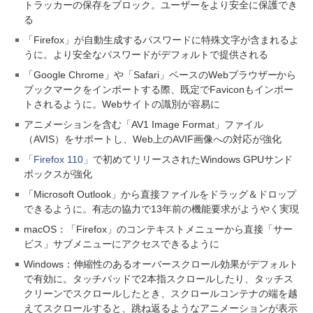
トラッカーの保存をブロック。ユーザーをより安全に保護でき
る
「Firefox」が自動生成するパスワードに特殊文字が含まれるよ
うに。より安全なパスワードがデフォルトで提供される
「Google Chrome」や「Safari」ベースのWebブラウザーから
ブックマークをインポートする際、既定でFaviconもインポー
トされるように。Webサイトの識別が容易に
アニメーションを含む「AV1 Image Format」ファイル
（AVIS）をサポートし、Web上のAVIF画像への対応が強化
「Firefox 110」
で初めてリリースされたWindows GPUサンド
ボックスが強化
「Microsoft Outlook」から直接ファイルをドラッグ＆ドロップ
できるように。有志の協力で13年前の機能要求がようやく実現
macOS：「Firefox」のコンテキストメニューから直接「サー
ビス」サブメニューにアクセスできるように
Windows：伸縮性のあるオーバースクロール効果がデフォルト
で有効に。タッチパッドで2本指スクロールしたり、タッチス
クリーンでスクロールしたとき、スクロールコンテナの端を越
えてスクロールすると、跳ね返るようなアニメーションが表示