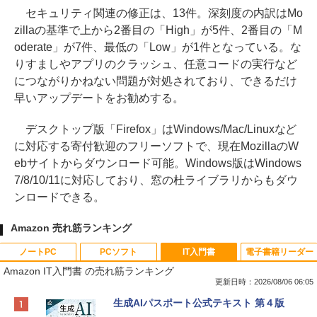
セキュリティ関連の修正は、13件。深刻度の内訳はMo
zillaの基準で上から2番目の「High」が5件、2番目の「M
oderate」が7件、最低の「Low」が1件となっている。な
りすましやアプリのクラッシュ、任意コードの実行など
につながりかねない問題が対処されており、できるだけ
早いアップデートをお勧めする。
デスクトップ版「Firefox」はWindows/Mac/Linuxなど
に対応する寄付歓迎のフリーソフトで、現在MozillaのW
ebサイトからダウンロード可能。Windows版はWindows
7/8/10/11に対応しており、窓の杜ライブラリからもダウ
ンロードできる。
Amazon 売れ筋ランキング
ノートPC
PCソフト
IT入門書
電子書籍リーダー
Amazon IT入門書 の売れ筋ランキング
更新日時：2026/08/06 06:05
Apple 2026 MacBook Neo A18 Proチッ
Xbox プリペイドカード 10,000円 デジタ
生成AIパスポート公式テキスト 第４版
プ搭載13インチノートブック：AIとAppl
ルコード 【旧 Xbox ギフトカード】 [オ