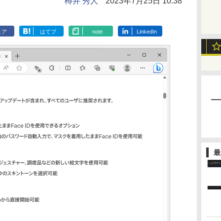
樽井 秀人
2023年7月25日 10:38
ェア
はてブ
note
LinkedIn
最