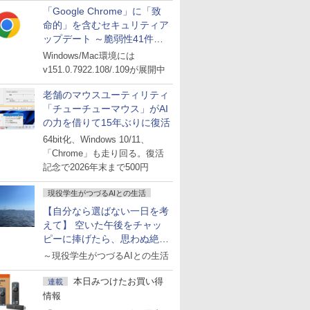
「Google Chrome」に「致
命的」を含むセキュリティア
ップデート ～脆弱性41件に
対処
Windows/Mac環境には
v151.0.7922.108/.109が展開中
老舗のマウスユーティリティ
「チューチューマウス」がAI
の力を借りて15年ぶりに復活
64bit化、Windows 10/11、
「Chrome」も走り回る。復活
記念で2026年末まで500円
現役学生がつづるAIとの生活
【自分なら選ばない一日を考
えて】 空いた午後をチャッ
ピーに捧げたら、思わぬ絶景
に出会った話
～現役学生がつづるAIとの生活
本日みつけたお買い得
連載
情報