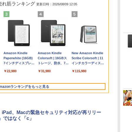
の売れ筋ランキング
更新日時：2026/08/09 12:05
く
Apple 2026
Robloxギフトカード
ClaudeCode いちば
Amazon Kindle
【Amazon.co.jp限
Microsoft Office
AIイラスト表現辞典:
Amazon Kindle
FMV ノートパソコン
Windows版 |
FM TOWNS ハイパ
New Amazon Kindle
コ
定
MacBook Air M5チ
- 2,000 Robux 【限
んやさしい 教科書:
Paperwhite (16GB)
定】 HP ノートパソ
Home & Business
思い通りの絵を引き
Colorsoft | 16GBス
WE1-K3 (MS 365
Minecraft (マインクラ
ー・カタログ: 本体ハ
Scribe Colorsoft | 11
ップ搭載13インチノ
定バーチャルアイテ
非エンジニア 初心者
7インチディスプレ
コン 15-fd 15.6イン
2024(最新 永続版)|オ
出す プロンプトの言
トレージ、防水、7イ
Personal/Copilotキー
フト): Java & Bedrock
ードウェア・市販ソフ
インチカラーディスプ
ートブック：AIと
ムを含む】 【オンラ
素人 でも安心 使い方
イ、色調調節ライ
チ 16GBメモリ
ンラインコード
葉 AI画像生成シリー
ンチカラーディスプ
搭載/Win 11/15.6
Edition | オンラインコ
トウェアのパーフェク
レイ、64GBストレー
￥278,800
￥3,200
￥99
￥22,980
￥129,800
￥39,582
￥480
￥31,980
￥139,880
￥3,600
￥1,600
￥115,980
Apple Intelligence、
インゲームコード】
マニュアル AI副業に
ト、12週間持続バッ
512GB SSD インテ
版|Windows11、
ズ (はぴーイラスト
レイ、色調調節ライ
型/Core i5/16GB/SSD
ード版
トリストと最新エミュ
ジ、ノート機能搭載、
イ
13.6インチLiquid
ロブロックス | オン
もコンテンツ作成に
テリー、広告なし、
ル Core 5
10/mac対応|PC2台
Labo)
ト、最大8週間持続バ
512GB/ホワイト)
レータ紹介
明るさ自動調整、色調
Retinaディスプレ
ラインコード版
もKindle出版にも！
ブラック
ッテリー、広告無
FMVWK3E15W_AZ
調節ライト、プレミア
mazonランキングをもっと見る
イ、16GBユニファイ
非エンジニアのため
し、ブラック (2025
ムペン付き、グラファ
ドメモリ、1TB SSD
のAIコーディング入
年発売)
イト
ストレージ、12MPセ
門シリーズ
ンターフレームカメ
ラ、日本語キーボー
ne、iPad、Macの緊急セキュリティ対応が再リリー
ド、Touch ID - ミッ
」ではなく「c」
ドナイト