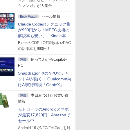
ツマンガ」が大集合
セール情報
Book Watch
Claude Codeのテクニック集
が990円から！MPEG技術の
解説本も安い、「Kindle本サ
マーセール」第2弾開始！
ExcelのCOPILOT関数本やRAG
の活用本も990円！
使ってわかるCopilot+
連載
PC
Snapdragon XのNPUでチャ
ットAIが動く！ Qualcomm向
けAI実行環境「GenieX」を
試してみた
本日みつけたお買い得
連載
情報
モトローラのAndroidスマホ
が最安17,820円！Amazonで
セール中
Android 16でNFC/FeliCaにも対