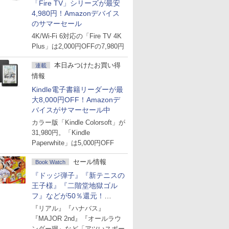
「Fire TV」シリーズが最安
4,980円！Amazonデバイス
のサマーセール
4K/Wi-Fi 6対応の「Fire TV 4K
Plus」は2,000円OFFの7,980円
本日みつけたお買い得
連載
情報
Kindle電子書籍リーダーが最
大8,000円OFF！Amazonデ
バイスがサマーセール中
カラー版「Kindle Colorsoft」が
31,980円。「Kindle
Paperwhite」は5,000円OFF
セール情報
Book Watch
『ドッジ弾子』『新テニスの
王子様』『二階堂地獄ゴル
フ』などが50％還元！
Amazonマンガ週末セール
『リアル』『ハナバス』
『MAJOR 2nd』『オールラウ
ンダー廻』など「アツいスポー