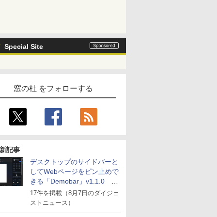
Special Site
窓の杜 をフォローする
新記事
デスクトップのサイドバーと
してWebページをピン止めで
きる「Demobar」v1.1.0 ほ
か
17件を掲載（8月7日のダイジェ
ストニュース）