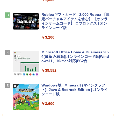
￥2,952
Robloxギフトカード - 2,000 Robux 【限
Apple 2026 MacBook Air M5チップ搭載
定バーチャルアイテムを含む】 【オンラ
13インチノートブック：AIとApple Intell
インゲームコード】 ロブロックス | オン
igence、13.6インチLiquid Retinaディ
ラインコード版
スプレイ、16GBユニファイドメモリ、1
TB SSDストレージ、12MPセンターフレ
￥3,200
ームカメラ、日本語キーボード、Touch I
D - ミッドナイト
Microsoft Office Home & Business 202
￥278,800
4(最新 永続版)|オンラインコード版|Wind
ows11、10/mac対応|PC2台
【Amazon.co.jp限定】 HP ノートパソコ
￥39,582
ン 15-fd 15.6インチ 16GBメモリ 512GB
SSD インテル Core 5
Windows版 | Minecraft (マインクラフ
￥129,800
ト): Java & Bedrock Edition | オンライ
ンコード版
FMV ノートパソコン WE1-K3 (MS 365 P
￥3,600
ersonal/Copilotキー搭載/Win 11/15.6型/
Core i5/16GB/SSD 512GB/ホワイト) FM