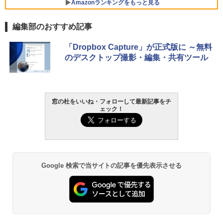
VWK3E15W_AZ
Amazonランキングをもっと見る
￥139,880
編集部のおすすめ記事
生成AIパスポート公式テキスト 第４版
Amazon Kindle - 目に優しい、かさばら
「Dropbox Capture」が正式版に ～無料
ない、大きな画面で読みやすい、6週間持
のデスクトップ撮影・編集・共有ツール
続バッテリー、6インチディスプレイ電子
￥1,766
書籍リーダー、マッチャ、16GB、広告な
し
￥16,980
窓の杜をいいね・フォローして最新記事をチ
1冊ですべて身につくHTML & CSSとWe
ェック！
bデザイン入門講座［第2版］
Kindle Paperwhite シグニチャーエディ
ション (32GB) 7インチディスプレイ、明
￥1,292
るさ自動調整、色調調節ライト、12週間
持続バッテリー、広告なし、メタリック
ブラック
Google 検索で当サイトの記事を優先表示させる
ClaudeCode いちばんやさしい 教科書:
￥27,980
非エンジニア 初心者 素人 でも安心 使い
方 マニュアル AI副業にもコンテンツ作成
にもKindle出版にも！ 非エンジニアのた
めのAIコーディング入門シリーズ
Amazon Kindle Paperwhite (16GB) 7イ
ンチディスプレイ、色調調節ライト、12
￥99
週間持続バッテリー、広告なし、ブラッ