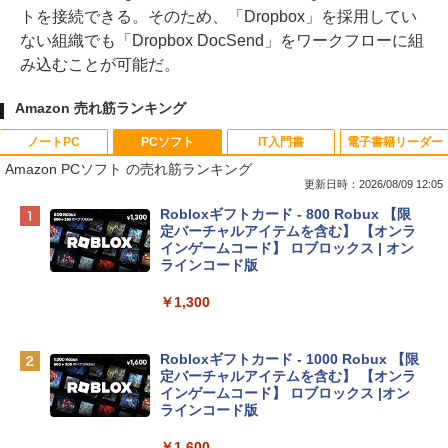
トを接続できる。そのため、「Dropbox」を採用してい
ない組織でも「Dropbox DocSend」をワークフローに組
み込むことが可能だ。
Amazon 売れ筋ランキング
ノートPC
PCソフト
IT入門書
電子書籍リーダー
Amazon PCソフト の売れ筋ランキング
更新日時：2026/08/09 12:05
Apple 2026 MacBook Neo A18 Proチッ
Robloxギフトカード - 800 Robux 【限
プ搭載13インチノートブック：AIとAppl
定バーチャルアイテムを含む】 【オンラ
e Intelligenceのために設計、Liquid Ret
インゲームコード】 ロブロックス | オン
inaディスプレイ、8GBユニファイドメモ
ラインコード版
リ、256GB SSDストレージ、1080p Fac
eTime HDカメラ - インディゴ
￥1,300
￥119,800
Robloxギフトカード - 1000 Robux 【限
定バーチャルアイテムを含む】 【オンラ
tomtoc 360°保護 15.6 16インチ パソコ
インゲームコード】 ロブロックス |オン
ンケース Dell NEC Lavie ASUS HP dyna
ラインコード版
book Lenovo対応
￥1,600