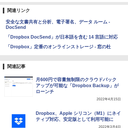
ク
関連リンク
￥22,980
AIイラスト表現辞典: 思い通りの絵を引き
出す プロンプトの言葉 AI画像生成シリー
安全な文書共有と分析、電子署名、データ ルーム -
ズ (はぴーイラストLabo)
DocSend
Amazon Kindle Colorsoft | 16GBストレ
￥480
ージ、防水、7インチカラーディスプレ
「Dropbox DocSend」が日本語を含む 14 言語に対応
イ、色調調節ライト、最大8週間持続バッ
テリー、広告無し、ブラック (2025年発
「Dropbox」定番のオンラインストレージ - 窓の杜
売)
FM TOWNS ハイパー・カタログ: 本体ハ
ードウェア・市販ソフトウェアのパーフ
￥31,980
ェクトリストと最新エミュレータ紹介
関連記事
￥1,600
New Amazon Kindle Scribe Colorsoft |
月600円で容量無制限のクラウドバック
11インチカラーディスプレイ、64GBスト
アップが可能な「Dropbox Backup」が
レージ、ノート機能搭載、明るさ自動調
ローンチ
整、色調調節ライト、プレミアムペン付
き、グラファイト
2022年4月15日
￥115,980
Dropbox、Apple シリコン（M1）にネイ
ティブ対応、安定版として利用可能に
2022年3月4日