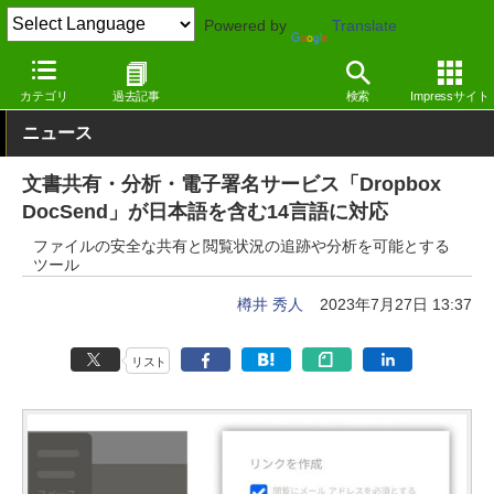
Powered by
Translate
窓の杜
オフィス・ドキュメント
オフィス
Webサービス
カテゴリ
過去記事
検索
Impressサイト
ニュース
文書共有・分析・電子署名サービス「Dropbox
DocSend」が日本語を含む14言語に対応
ファイルの安全な共有と閲覧状況の追跡や分析を可能とする
ツール
樽井 秀人
2023年7月27日 13:37
リスト