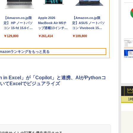
【Amazon.co.jp限
Apple 2026
【Amazon.co.jp限
コ
定】 HP ノートパソ
MacBook Air M5チ
定】ASUS ノートパソ
コン 15-fd 15.6イン
ップ搭載13インチノ
コン Vivobook 15
チ 16GBメモリ
ートブック：AIと
M1502NAQ 15.6インチ
￥129,800
￥261,414
￥109,800
512GB SSD インテ
Apple
AMD Ryzen 7 170 メ
ル Core 5
Intelligence、13.6イ
モリ16GB SSD 512GB
ンチLiquid Retinaデ
Microsoft 365
mazonランキングをもっと見る
ィスプレイ、16GB
Personal (24か月版)
ユニファイドメモ
搭載 Windows 11 重量
リ、1TB SSDストレ
1.7kg Wi-Fi 6E クワイ
ージ、12MPセンター
エットブルー
フレームカメラ、日
M1502NAQ-
n in Excel」が「Copilot」と連携、AIがPythonコ
本語キーボード、
R7165BUWS
いてExcelでビジュアライズ
Touch ID - シルバー
1
く
Robloxギフトカード
ClaudeCode いちば
Amazon Kindle
Microsoft Office
AIイラスト表現辞典:
Amazon Kindle
Robloxギフトカード -
FM TOWNS ハイパ
New Amazon Kindle
- 1000 Robux 【限定
んやさしい 教科書:
Paperwhite (16GB)
Home & Business
思い通りの絵を引き
Colorsoft | 16GBス
10,000 Robux 【限定
ー・カタログ: 本体ハ
Scribe Colorsoft | 11
バーチャルアイテム
非エンジニア 初心者
7インチディスプレ
2024(最新 永続版)|オ
出す プロンプトの言
トレージ、防水、7イ
バーチャルアイテムを
ードウェア・市販ソフ
インチカラーディスプ
を含む】 【オンライ
素人 でも安心 使い方
イ、色調調節ライ
ンラインコード
葉 AI画像生成シリー
ンチカラーディスプ
含む】 【オンラインゲ
トウェアのパーフェク
レイ、64GBストレー
￥1,600
￥99
￥22,980
￥39,582
￥480
￥31,980
￥14,500
￥1,600
￥115,980