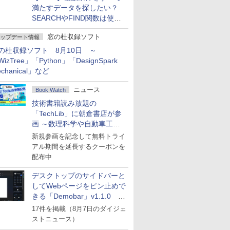
満たすデータを探したい？
SEARCHやFIND関数は使っ
ちゃダメ！
窓の杜収録ソフト
ップデート情報
の杜収録ソフト 8月10日 ～
izTree」「Python」「DesignSpark
chanical」など
ニュース
Book Watch
技術書籍読み放題の
「TechLib」に朝倉書店が参
画 ～数理科学や自動車工学
の専門書を拡充
新規参画を記念して無料トライ
アル期間を延長するクーポンを
配布中
デスクトップのサイドバーと
してWebページをピン止めで
きる「Demobar」v1.1.0 ほ
か
17件を掲載（8月7日のダイジェ
ストニュース）