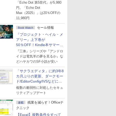
ーセール
「Echo Dot 第5世代」が5,980
円。「Echo Dot
Max（2025）」は20％OFFの
11,980円
セール情報
Book Watch
『プロジェクト・ヘイル・メ
アリー』上下巻が
50％OFF！Kindle本サマーセ
ール第2弾
『三体』シリーズや『アンドロ
イドは電気羊の夢を見るか』な
どハヤカワのSF小説が安い
「サクラエディタ」に約3年8
カ月ぶりの更新、ダークモー
ド/EditorConfig/IVSなどに対
応
複数の脆弱性に対処したセキュ
リティアップデート
残業を減らす！Officeテ
連載
クニック
【Excel】複数条件をすべて