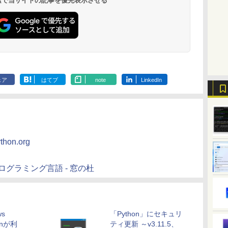
 検索で当サイトの記事を優先表示させる
ンゲームコード】 ロ
マニュアル AI副業に
ト、12週間持続バッ
版|Windows11、
ズ (はぴーイラスト
レイ、色調調節ライ
ームコード】 ロブロッ
トリストと最新エミュ
ジ、ノート機能搭載、
ブロックス |オンライ
もコンテンツ作成に
テリー、広告なし、
10/mac対応|PC2台
Labo)
ト、最大8週間持続バ
クス | オンラインコー
レータ紹介
明るさ自動調整、色調
ンコード版
もKindle出版にも！
ブラック
ッテリー、広告無
ド版
調節ライト、プレミア
非エンジニアのため
し、ブラック (2025
ムペン付き、グラファ
のAIコーディング入
年発売)
イト
門シリーズ
ェア
はてブ
note
LinkedIn
thon.org
ログラミング言語 - 窓の杜
ws
「Python」にセキュリ
honが利
ティ更新 ～v3.11.5、