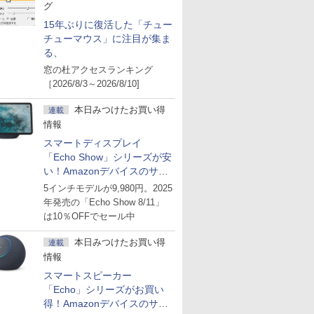
グ
15年ぶりに復活した「チュー
チューマウス」に注目が集ま
る、
窓の杜アクセスランキング
［2026/8/3～2026/8/10]
本日みつけたお買い得
連載
情報
スマートディスプレイ
「Echo Show」シリーズが安
い！Amazonデバイスのサマ
ーセール
5インチモデルが9,980円。2025
年発売の「Echo Show 8/11」
は10％OFFでセール中
本日みつけたお買い得
連載
情報
スマートスピーカー
「Echo」シリーズがお買い
得！Amazonデバイスのサマ