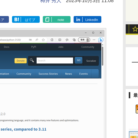
樽井 秀人
2023年10月3日 11:08
ェア
はてブ
note
LinkedIn
最