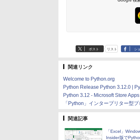
Google
ンゲームコード】 ロ
続バッテリー、6イン
インゲームコード】
るさ自動調整、色調
ブロックス | オンラ
チディスプレイ電子
ロブロックス | オン
調節ライト、12週間
インコード版
書籍リーダー、マッ
ラインコード版
持続バッテリー、広
チャ、16GB、広告な
告なし、メタリック
し
ブラック
ポスト
リスト
シ
関連リンク
Welcome to Python.org
Python Release Python 3.12.0 | Py
Python 3.12 - Microsoft Store Apps
「Python」インタープリター型プ
関連記事
「Excel」Windo
Insider版でPyt