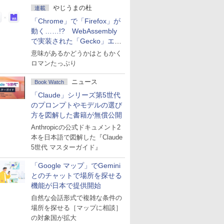
やじうまの杜
連載
「Chrome」で「Firefox」が
動く……!? WebAssembly
で実装された「Gecko」エン
ジン
意味があるかどうかはともかく
ロマンたっぷり
ニュース
Book Watch
「Claude」シリーズ第5世代
のプロンプトやモデルの選び
方を図解した書籍が無償公開
Anthropicの公式ドキュメント2
本を日本語で図解した『Claude
5世代 マスターガイド』
「Google マップ」でGemini
とのチャットで場所を探せる
機能が日本で提供開始
自然な会話形式で複雑な条件の
場所を探せる［マップに相談］
の対象国が拡大