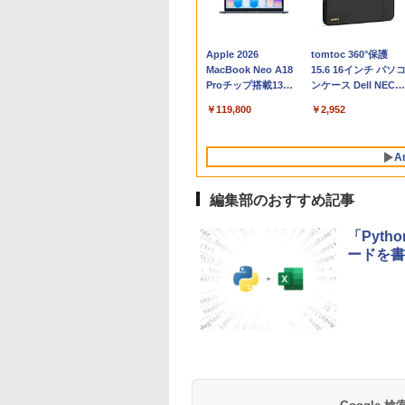
Apple 2026
tomtoc 360°保護
MacBook Neo A18
15.6 16インチ パソ
Proチップ搭載13イ
ンケース Dell NEC
ンチノートブック：
Lavie ASUS HP
￥119,800
￥2,952
AIとApple
dynabook Lenovo
Intelligenceのために
対応
設計、Liquid Retina
A
ディスプレイ、8GB
ユニファイドメモ
リ、256GB SSDスト
編集部のおすすめ記事
レージ、1080p
FaceTime HDカメラ
「Pytho
- インディゴ
ードを書
Robloxギフトカード
生成AIパスポート公
Amazon Kindle - 目
Robloxギフトカード
1冊ですべて身につ
Kindle Paperwhite
- 800 Robux 【限定
式テキスト 第４版
に優しい、かさばら
- 2,000 Robux 【限
HTML & CSSとWeb
シグニチャーエディ
バーチャルアイテム
ない、大きな画面で
定バーチャルアイテ
デザイン入門講座
ション (32GB) 7イン
￥1,766
を含む】 【オンライ
読みやすい、6週間持
ムを含む】 【オンラ
［第2版］
チディスプレイ、明
￥1,300
￥16,980
￥3,200
￥1,292
￥27,980