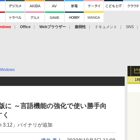
ndows
Office
Webブラウザー
脆弱性
ドキュメント
SNS
Windows
1
が正式版に ～言語機能の強化で使い勝手向
すく
thon 3.12」バイナリが追加