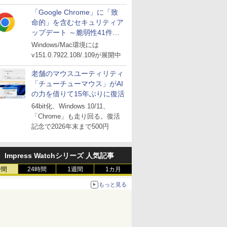
「Google Chrome」に「致
命的」を含むセキュリティア
ップデート ～脆弱性41件に
対処
Windows/Mac環境には
v151.0.7922.108/.109が展開中
老舗のマウスユーティリティ
「チューチューマウス」がAI
の力を借りて15年ぶりに復活
64bit化、Windows 10/11、
「Chrome」も走り回る。復活
記念で2026年末まで500円
Impress Watchシリーズ 人気記事
時間
24時間
1週間
1カ月
もっと見る