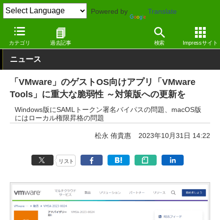
Powered by
Translate
窓の杜
セキュリティ
脆弱性
Windows
カテゴリ
過去記事
検索
Impressサイト
ニュース
「VMware」のゲストOS向けアプリ「VMware
Tools」に重大な脆弱性 ～対策版への更新を
Windows版にSAMLトークン署名バイパスの問題、macOS版
にはローカル権限昇格の問題
松永 侑貴惠
2023年10月31日 14:22
リスト