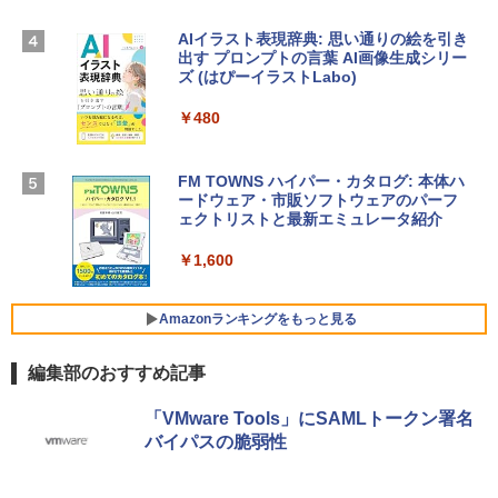
TB SSDストレージ、12MPセンターフレ
ームカメラ、日本語キーボード、Touch I
AIイラスト表現辞典: 思い通りの絵を引き
D - ミッドナイト
出す プロンプトの言葉 AI画像生成シリー
Microsoft Office Home & Business 202
ズ (はぴーイラストLabo)
4(最新 永続版)|オンラインコード版|Wind
￥278,800
ows11、10/mac対応|PC2台
￥480
￥39,582
【Amazon.co.jp限定】 HP ノートパソコ
ン 15-fd 15.6インチ 16GBメモリ 512GB
FM TOWNS ハイパー・カタログ: 本体ハ
SSD インテル Core 5
ードウェア・市販ソフトウェアのパーフ
Windows版 | Minecraft (マインクラフ
ェクトリストと最新エミュレータ紹介
ト): Java & Bedrock Edition | オンライ
￥129,800
ンコード版
￥1,600
￥3,600
FMV ノートパソコン WE1-K3 (MS 365 P
ersonal/Copilotキー搭載/Win 11/15.6型/
Amazonランキングをもっと見る
Core i5/16GB/SSD 512GB/ホワイト) FM
VWK3E15W_AZ
編集部のおすすめ記事
￥139,880
Amazon Kindle - 目に優しい、かさばら
「VMware Tools」にSAMLトークン署名
ない、大きな画面で読みやすい、6週間持
バイパスの脆弱性
続バッテリー、6インチディスプレイ電子
書籍リーダー、マッチャ、16GB、広告な
し