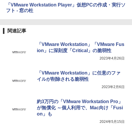
売)
「VMware Workstation Player」仮想PCの作成・実行ソ
フト - 窓の杜
￥31,980
関連記事
New Amazon Kindle Scribe Colorsoft |
11インチカラーディスプレイ、64GBスト
レージ、ノート機能搭載、明るさ自動調
「VMware Workstation」「VMware Fus
整、色調調節ライト、プレミアムペン付
ion」に深刻度「Critical」の脆弱性
き、グラファイト
2023年4月26日
￥115,980
「VMware Workstation」に任意のファ
イルが削除される脆弱性
2023年2月6日
約3万円の「VMware Workstation Pro」
が無償化 ～個人利用で、Mac向け「Fusi
on」も
2024年5月15日