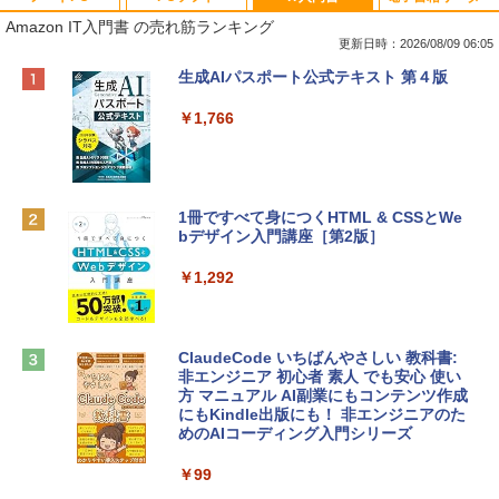
Amazon IT入門書 の売れ筋ランキング
更新日時：2026/08/09 06:05
Apple 2026 MacBook Neo A18 Proチッ
Robloxギフトカード - 800 Robux 【限
生成AIパスポート公式テキスト 第４版
プ搭載13インチノートブック：AIとAppl
定バーチャルアイテムを含む】 【オンラ
e Intelligenceのために設計、Liquid Ret
インゲームコード】 ロブロックス | オン
￥1,766
inaディスプレイ、8GBユニファイドメモ
ラインコード版
リ、512GB SSDストレージ、1080p Fac
eTime HDカメラ、Touch ID - インディ
￥1,300
ゴ
1冊ですべて身につくHTML & CSSとWe
￥137,800
bデザイン入門講座［第2版］
Robloxギフトカード - 1000 Robux 【限
定バーチャルアイテムを含む】 【オンラ
インゲームコード】 ロブロックス |オン
￥1,292
tomtoc 360°保護 15.6 16インチ パソコ
ラインコード版
ンケース Dell NEC Lavie ASUS HP dyna
book Lenovo対応
￥1,600
ClaudeCode いちばんやさしい 教科書:
￥2,952
非エンジニア 初心者 素人 でも安心 使い
方 マニュアル AI副業にもコンテンツ作成
Robloxギフトカード - 2,000 Robux 【限
にもKindle出版にも！ 非エンジニアのた
定バーチャルアイテムを含む】 【オンラ
めのAIコーディング入門シリーズ
Apple 2026 MacBook Air M5チップ搭載
インゲームコード】 ロブロックス | オン
13インチノートブック：AIとApple Intell
ラインコード版
￥99
igence、13.6インチLiquid Retinaディ
スプレイ、16GBユニファイドメモリ、1
￥3,200