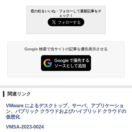
￥16,980
窓の杜をいいね・フォローして最新記事をチ
ェック！
Kindle Paperwhite シグニチャーエディ
ション (32GB) 7インチディスプレイ、明
るさ自動調整、色調調節ライト、12週間
持続バッテリー、広告なし、メタリック
ブラック
Google 検索で当サイトの記事を優先表示させる
￥27,980
Amazon Kindle Paperwhite (16GB) 7イ
ンチディスプレイ、色調調節ライト、12
週間持続バッテリー、広告なし、ブラッ
ク
関連リンク
￥22,980
VMware によるデスクトップ、サーバ、アプリケーショ
ン、パブリック クラウドおよびハイブリッド クラウドの
Amazon Kindle Colorsoft | 16GBストレ
仮想化
ージ、防水、7インチカラーディスプレ
イ、色調調節ライト、最大8週間持続バッ
VMSA-2023-0024
テリー、広告無し、ブラック (2025年発