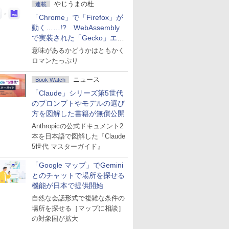
やじうまの杜
連載
「Chrome」で「Firefox」が
動く……!? WebAssembly
で実装された「Gecko」エン
ジン
意味があるかどうかはともかく
ロマンたっぷり
ニュース
Book Watch
「Claude」シリーズ第5世代
のプロンプトやモデルの選び
方を図解した書籍が無償公開
Anthropicの公式ドキュメント2
本を日本語で図解した『Claude
5世代 マスターガイド』
「Google マップ」でGemini
とのチャットで場所を探せる
機能が日本で提供開始
自然な会話形式で複雑な条件の
場所を探せる［マップに相談］
の対象国が拡大