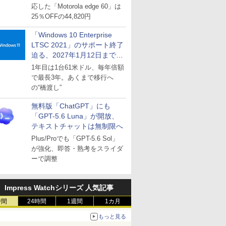
応した「Motorola edge 60」は
25％OFFの44,820円
「Windows 10 Enterprise
LTSC 2021」のサポート終了
迫る、2027年1月12日まで
～ESUは9月1日から販売
1年目は1台61米ドル、毎年倍額
で最長3年。あくまで移行へ
の“橋渡し”
無料版「ChatGPT」にも
「GPT-5.6 Luna」が開放、
テキストチャットは無制限へ
Plus/Proでも「GPT-5.6 Sol」
が強化、即答・熟考をスライダ
ーで調整
Impress Watchシリーズ 人気記事
時間
24時間
1週間
1カ月
もっと見る