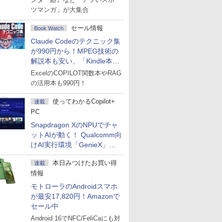
ツマンガ」が大集合
セール情報
Book Watch
Claude Codeのテクニック集
が990円から！MPEG技術の
解説本も安い、「Kindle本サ
マーセール」第2弾開始！
ExcelのCOPILOT関数本やRAG
の活用本も990円！
使ってわかるCopilot+
連載
PC
Snapdragon XのNPUでチャ
ットAIが動く！ Qualcomm向
けAI実行環境「GenieX」を
試してみた
本日みつけたお買い得
連載
情報
モトローラのAndroidスマホ
が最安17,820円！Amazonで
セール中
Android 16でNFC/FeliCaにも対