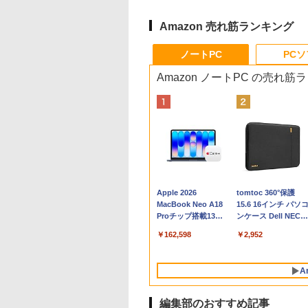
Amazon 売れ筋ランキング
ノートPC
PC
Amazon ノートPC の売れ筋
Apple 2026
tomtoc 360°保護
MacBook Neo A18
15.6 16インチ パソ
Proチップ搭載13イ
ンケース Dell NEC
ンチノートブック：
Lavie ASUS HP
￥162,598
￥2,952
AIとApple
dynabook Lenovo
Intelligence、Liquid
対応
Retinaディスプレ
A
イ、8GBメモリ、
512GB SSD、1080p
FaceTime HDカメ
編集部のおすすめ記事