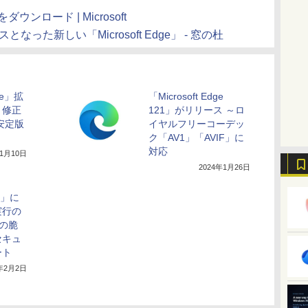
をダウンロード | Microsoft
ベースとなった新しい「Microsoft Edge」 - 窓の杜
me」拡
「Microsoft Edge
、修正
121」がリリース ～ロ
安定版
イヤルフリーコーデッ
ト
ク「AV1」「AVIF」に
対応
年1月10日
2024年1月26日
ge」に
実行の
有の脆
セキュ
ート
4年2月2日