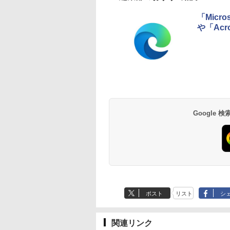
ラ、Touch ID - イン
ディゴ + 3年延長
「Micr
AppleCare+ for 13イ
や「Ac
ンチMacBook
Neo(A18 Pro)|ダウン
ロード版
Robloxギフトカード
生成AIパスポート公
Amazon Kindle
Microsoft Office
AIイラスト表現辞典:
Amazon Kindle - 目
- 800 Robux 【限定
式テキスト 第４版
Paperwhite (16GB)
Home & Business
思い通りの絵を引き
に優しい、かさばら
バーチャルアイテム
7インチディスプレ
2024(最新 永続版)|オ
出す プロンプトの言
ない、大きな画面で
￥1,766
を含む】 【オンライ
イ、色調調節ライ
ンラインコード
葉 AI画像生成シリー
読みやすい、6週間
￥1,300
￥22,980
￥39,582
￥480
￥16,980
Google
ンゲームコード】 ロ
ト、12週間持続バッ
版|Windows11、
ズ (はぴーイラスト
続バッテリー、6イ
ブロックス | オンラ
テリー、広告なし、
10/mac対応|PC2台
Labo)
チディスプレイ電子
インコード版
ブラック
書籍リーダー、ブラ
ック、16GB、広告
し
ポスト
リスト
シ
関連リンク