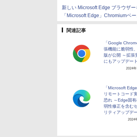
新しい Microsoft Edge ブラウザー
「Microsoft Edge」Chromium
関連記事
「Google Chro
張機能に脆弱性
版が公開 ～拡張
にもアップデー
2024
「Microsoft Ed
リモートコード
恐れ ～Edge固
弱性修正を含む
リティアップデ
202