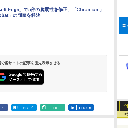
ンターフレームカメ
ラ、日本語キーボー
osoft Edge」で5件の脆弱性を修正、「Chromium」
ド、Touch ID - シル
robat」の問題を解決
バー
Robloxギフトカード
ClaudeCode いちば
Kindle Paperwhite
Robloxギフトカード
1冊ですべて身につく
Amazon Kindle
Windows版 |
FM TOWNS ハイパ
New Amazon Kindle
- 2,000 Robux 【限
んやさしい 教科書:
シグニチャーエディ
- 1000 Robux 【限定
HTML & CSSとWeb
Colorsoft | 16GBス
Minecraft (マインクラ
ー・カタログ: 本体ハ
Scribe Colorsoft | 11
定バーチャルアイテ
非エンジニア 初心者
ション (32GB) 7イン
バーチャルアイテム
デザイン入門講座
トレージ、防水、7イ
フト): Java & Bedrock
ードウェア・市販ソフ
インチカラーディスプ
持
ムを含む】 【オンラ
素人 でも安心 使い方
チディスプレイ、明
を含む】 【オンライ
［第2版］
ンチカラーディスプ
Edition | オンラインコ
トウェアのパーフェク
レイ、64GBストレー
￥3,200
￥99
￥27,980
￥1,600
￥1,292
￥31,980
￥3,600
￥1,600
￥115,980
 検索で当サイトの記事を優先表示させる
ン
インゲームコード】
マニュアル AI副業に
るさ自動調整、色調
ンゲームコード】 ロ
レイ、色調調節ライ
ード版
トリストと最新エミュ
ジ、ノート機能搭載、
ロブロックス | オン
もコンテンツ作成に
調節ライト、12週間
ブロックス |オンライ
ト、最大8週間持続バ
レータ紹介
明るさ自動調整、色調
ラインコード版
もKindle出版にも！
持続バッテリー、広
ンコード版
ッテリー、広告無
調節ライト、プレミア
な
非エンジニアのため
告なし、メタリック
し、ブラック (2025
ムペン付き、グラファ
のAIコーディング入
ブラック
年発売)
イト
門シリーズ
ェア
はてブ
note
LinkedIn
1