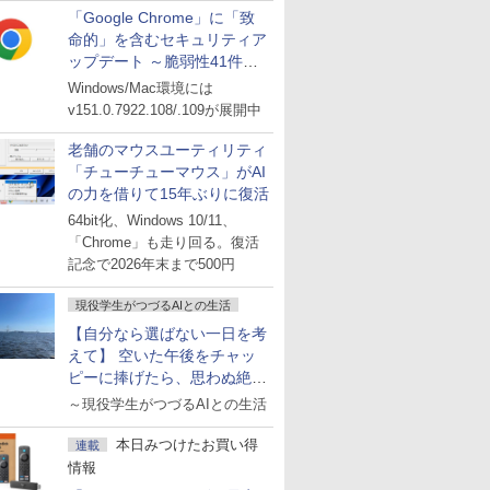
「Google Chrome」に「致
命的」を含むセキュリティア
ップデート ～脆弱性41件に
対処
Windows/Mac環境には
v151.0.7922.108/.109が展開中
老舗のマウスユーティリティ
「チューチューマウス」がAI
の力を借りて15年ぶりに復活
64bit化、Windows 10/11、
「Chrome」も走り回る。復活
記念で2026年末まで500円
現役学生がつづるAIとの生活
【自分なら選ばない一日を考
えて】 空いた午後をチャッ
ピーに捧げたら、思わぬ絶景
に出会った話
～現役学生がつづるAIとの生活
本日みつけたお買い得
連載
情報