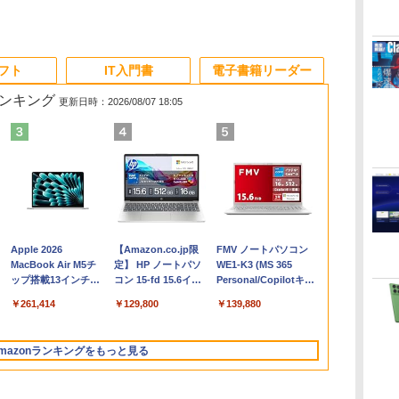
ソフト
IT入門書
電子書籍リーダー
ランキング
更新日時：2026/08/07 18:05
Apple 2026
【Amazon.co.jp限
FMV ノートパソコン
コ
MacBook Air M5チ
定】 HP ノートパソ
WE1-K3 (MS 365
ップ搭載13インチノ
コン 15-fd 15.6イン
Personal/Copilotキー
ートブック：AIと
チ 16GBメモリ
搭載/Win 11/15.6
￥261,414
￥129,800
￥139,880
Apple Intelligence、
512GB SSD インテ
型/Core i5/16GB/SSD
13.6インチLiquid
ル Core 5
512GB/ホワイト)
Retinaディスプレ
FMVWK3E15W_AZ
mazonランキングをもっと見る
イ、16GBユニファイ
ドメモリ、1TB SSD
ストレージ、12MPセ