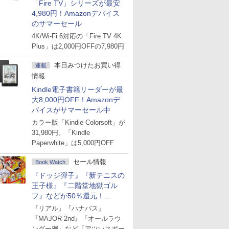
「Fire TV」シリーズが最安
4,980円！Amazonデバイス
のサマーセール
4K/Wi-Fi 6対応の「Fire TV 4K
Plus」は2,000円OFFの7,980円
本日みつけたお買い得
連載
情報
Kindle電子書籍リーダーが最
大8,000円OFF！Amazonデ
バイスがサマーセール中
カラー版「Kindle Colorsoft」が
31,980円。「Kindle
Paperwhite」は5,000円OFF
セール情報
Book Watch
『ドッジ弾子』『新テニスの
王子様』『二階堂地獄ゴル
フ』などが50％還元！
Amazonマンガ週末セール
『リアル』『ハナバス』
『MAJOR 2nd』『オールラウ
ンダー廻』など「アツいスポー