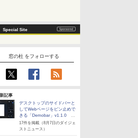
Special Site
窓の杜 をフォローする
新記事
デスクトップのサイドバーと
してWebページをピン止めで
きる「Demobar」v1.1.0 ほ
か
17件を掲載（8月7日のダイジェ
ストニュース）