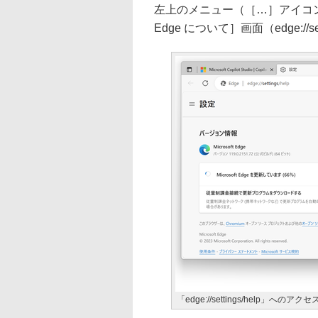
左上のメニュー（［…］アイコン）
Edge について］画面（edge://
「edge://settings/help」への